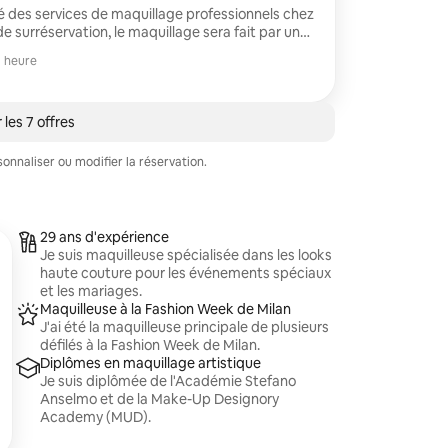
é des services de maquillage professionnels chez
e expertise, les mêmes compétences et les
1 heure
uillage haut de gamme.
 les 7 offres
nnaliser ou modifier la réservation.
29 ans d'expérience
Je suis maquilleuse spécialisée dans les looks
haute couture pour les événements spéciaux
et les mariages.
Maquilleuse à la Fashion Week de Milan
J'ai été la maquilleuse principale de plusieurs
défilés à la Fashion Week de Milan.
Diplômes en maquillage artistique
Je suis diplômée de l'Académie Stefano
Anselmo et de la Make-Up Designory
Academy (MUD).