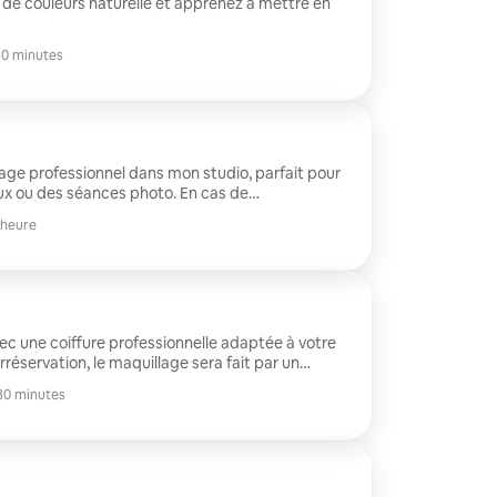
 de couleurs naturelle et apprenez à mettre en
0 minutes
age professionnel dans mon studio, parfait pour
des séances photo. En cas de
llage sera fait par un maquilleur, avec la même
 heure
ompétences et les mêmes produits de
mme.
c une coiffure professionnelle adaptée à votre
e expertise, les mêmes compétences et des
30 minutes
 haut de gamme.