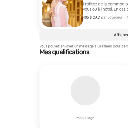
Profitez de la commodit
vous ou à l'hôtel. En cas de surréservation, le maquillage sera fait par un
maquilleur, avec la mêm
405 $ CAD
405 $ CAD par voyageur
,
par voyageur
·
mêmes produits de maq
Afficher
Vous pouvez envoyer un message à Graziano pour perso
Mes qualifications
Maquillage