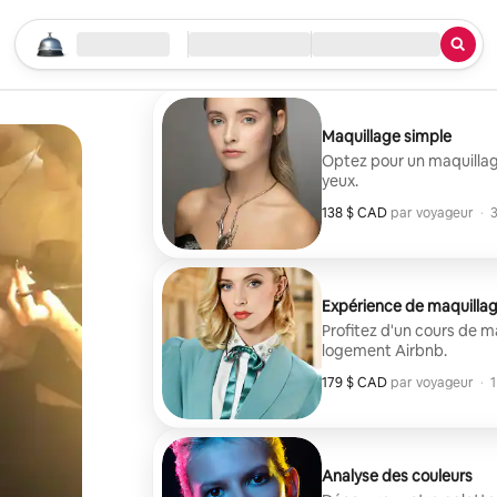
Commencer votre recherche
Emplacement
Arrivée / Départ
Quoi?
Maquillage simple
Optez pour un maquillage
yeux.
138 $ CAD
138 $ CAD par voyageur
,
par voyageur
·
3
Expérience de maquilla
Profitez d'un cours de m
logement Airbnb.
179 $ CAD
179 $ CAD par voyageur
,
par voyageur
·
1
Analyse des couleurs