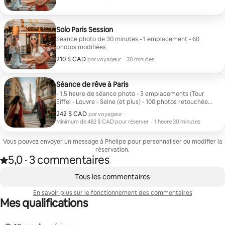
Solo Paris Session
Séance photo de 30 minutes - 1 emplacement - 60
photos modifiées
210 $ CAD
210 $ CAD par voyageur
,
par voyageur
·
30 minutes
Séance de rêve à Paris
- 1,5 heure de séance photo - 3 emplacements (Tour
Eiffel - Louvre - Seine (et plus) - 100 photos retouchées
- Transfert entre les emplacements
242 $ CAD
242 $ CAD par voyageur
,
par voyageur
·
Minimum de 482 $ CAD pour réserver
·
1 heure 30 minutes
Minimum de 482 $ CAD pour réserver
Vous pouvez envoyer un message à Phelipe pour personnaliser ou modifier la
réservation.
5,0
·
3 commentaires
Note de 5,0 étoile(s) sur 5 d'après 3 commentaires
,
0 article sur 0 est affiché.
Tous les commentaires
En savoir plus sur le fonctionnement des commentaires
Mes qualifications