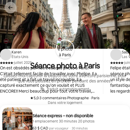
Aller
directement
au
contenu
Karen
Sabi
États-Unis
Las 
·
juillet 2025
·
jui
Séance photo à Paris
,
,
On est obsédés par notre séance photo à Paris!
Felipe éta
C'était tellement facile de travailler avec Phelipe. Il a
séance pho
Laissez-moi capturer la beauté de votre aventure parisienne, pour
été patient et a fait un travail incroyable. Il a
un style de
que vous puissiez en profiter pendant des années !
capturé exactement ce qu'on voulait et PLUS
fantastique
Traduit automatiquement
ENCORE!! Merci beaucoup pour tout votre travail,
les regard
c'est vraiment un rêve devenu réalité.
tellement 
5,0
·
3 commentaires
·
Photographe · Paris
,
,
temps. J'ai
Dans votre logement
qu'elles s
Séance express – non disponible
1 emplacement 30 minutes 20 photos
63 $ CAD
63 $ CAD par voyageur
,
par voyageur
·
30 minutes