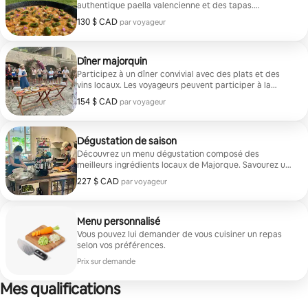
authentique paella valencienne et des tapas.
Découvrez les origines et les techniques, puis savourez
130 $ CAD
130 $ CAD par voyageur
par voyageur
les plats que vous préparez.
Dîner majorquin
Participez à un dîner convivial avec des plats et des
vins locaux. Les voyageurs peuvent participer à la
préparation d'une soirée inoubliable.
154 $ CAD
154 $ CAD par voyageur
par voyageur
Dégustation de saison
Découvrez un menu dégustation composé des
meilleurs ingrédients locaux de Majorque. Savourez un
repas dans un jardin pittoresque avec des vins
227 $ CAD
227 $ CAD par voyageur
par voyageur
sélectionnés.
Menu personnalisé
Vous pouvez lui demander de vous cuisiner un repas
selon vos préférences.
Prix sur demande
Mes qualifications