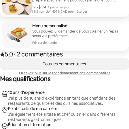
préparé spécialement pour vous par le chef John
John.
Richard. Le chef prépare, sert et décrit chaque plat en
176 $ CAD
176 $ CAD par voyageur
par voyageur
·
détail.
Minimum de 1 401 $ CAD pour réserver
Minimum de 1 401 $ CAD pour réserver
Menu personnalisé
Vous pouvez lui demander de vous cuisiner un repas
selon vos préférences.
Prix sur demande
5,0
·
2 commentaires
Note de 5,0 étoile(s) sur 5 d'après 2 commentaires
,
0 article sur 0 est affiché.
Tous les commentaires
En savoir plus sur le fonctionnement des commentaires
Mes qualifications
10 ans d'expérience
J'ai plus de 10 ans d'expérience en tant que chef dans des
restaurants de qualité et des cuisines associatives.
Points forts de ma carrière
J'ai également été artiste et chef cuisinier dans différents
restaurants gastronomiques.
Éducation et formation