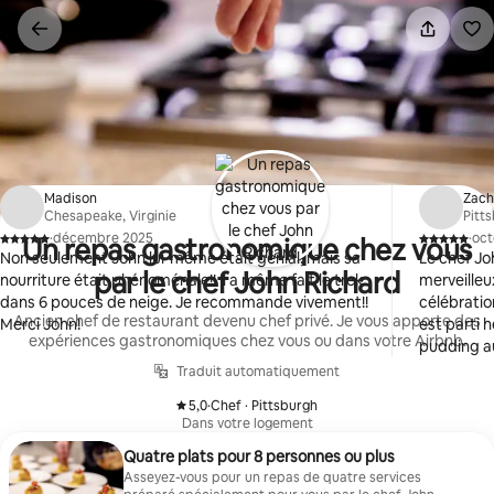
Aller
directement
au
contenu
Madison
Zac
Chesapeake, Virginie
Pitt
·
décembre 2025
·
oct
Un repas gastronomique chez vous
,
,
Non seulement John lui-même était génial, mais sa
Le chef Jo
par le chef John Richard
nourriture était phénoménale!! Il a même fait le trek
merveilleu
dans 6 pouces de neige. Je recommande vivement!!
célébratio
Ancien chef de restaurant devenu chef privé. Je vous apporte des
Merci John!
est parti h
expériences gastronomiques chez vous ou dans votre Airbnb.
pudding au
remarquab
Traduit automatiquement
tous ceux 
5,0
·
Chef · Pittsburgh
gamme qui 
,
Dans votre logement
que John a
Quatre plats pour 8 personnes ou plus
n'avons pa
Asseyez-vous pour un repas de quatre services
repas fait