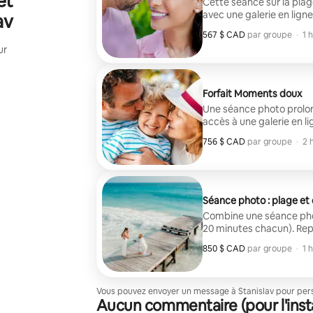
et
Cette séance sur la plage 
avec une galerie en lign
av
567 $ CAD
567 $ CAD par groupe
,
par groupe
·
1 
ur
Forfait Moments doux
Une séance photo prolon
accès à une galerie en l
756 $ CAD
756 $ CAD par groupe
,
par groupe
·
2 
Séance photo : plage et
Combine une séance photo
20 minutes chacun). Rep
galerie en ligne privée.
850 $ CAD
850 $ CAD par groupe
,
par groupe
·
1 
Vous pouvez envoyer un message à Stanislav pour perso
Aucun commentaire (pour l'inst