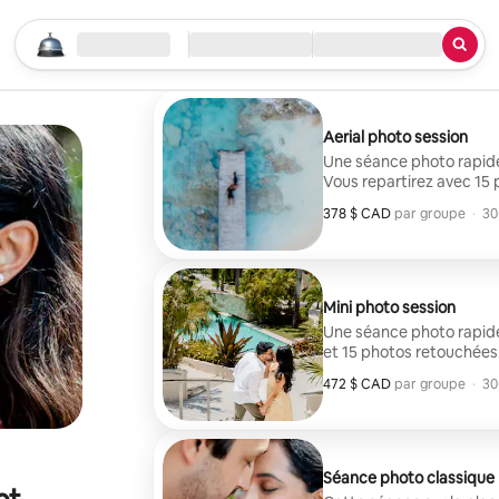
Commencer votre recherche
Emplacement
Arrivée / Départ
Quoi?
Aerial photo session
Une séance photo rapide
Vous repartirez avec 15 
privée.
378 $ CAD
378 $ CAD par groupe
,
par groupe
·
30
Mini photo session
Une séance photo rapide 
et 15 photos retouchées
472 $ CAD
472 $ CAD par groupe
,
par groupe
·
30
Séance photo classique