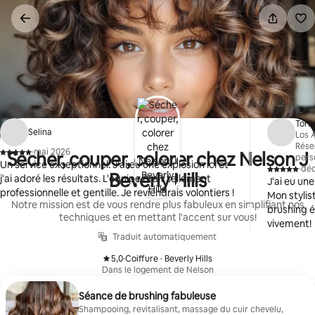
Aller
directement
au
contenu
Tori
Selina
Los 
Rése
·
mai 2026
Sécher, couper, colorer chez Nelson J
,
pers
Un service exceptionnel. J'ai eu une explosion ici et
·
dé
,
Beverly Hills
j'ai adoré les résultats. L'équipe était tellement
J'ai eu un
professionnelle et gentille. Je reviendrais volontiers !
Mon stylis
Notre mission est de vous rendre plus fabuleux en simplifiant nos
brushing é
techniques et en mettant l'accent sur vous!
vivement!
Traduit automatiquement
5,0
·
Coiffure · Beverly Hills
,
Dans le logement de Nelson
Séance de brushing fabuleuse
Shampooing, revitalisant, massage du cuir chevelu,