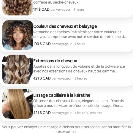
coiffage au sèche-cheveux
111 $ CAD
111 $ CAD par voyageur
,
par voyageur
·
1 heure
Couleur des cheveux et balayage
Retouche des racines Rafraîchissez votre couleur et
couvrez la repousse avec notre service de retouche de
racines par des experts. Idéal pour maintenir un look
190 $ CAD
190 $ CAD par voyageur
,
par voyageur
·
1 heure
transparent et dynamique entre les rendez-vous en
couleur. Rapide, précis et coloré pour se fondre
parfaitement dans votre nuance existante.
Extensions de cheveux
Ajoutez de la longueur, du volume et de la polyvalence
avec nos extensions de cheveux haut de gamme.
Personnalisées pour correspondre à vos cheveux
421 $ CAD
421 $ CAD par voyageur
,
par voyageur
·
3 heures
naturels et à votre style de vie, nos extensions sont
appliquées de manière experte pour une finition
transparente et naturelle. Parfait pour un coup de
pouce subtil ou une transformation spectaculaire.
Lissage capillaire à la kératine
Obtenez des cheveux lisses, élégants et sans frisottis
grâce à nos services professionnels de lissage. Que
vous soyez à la recherche de serrures droites durables
421 $ CAD
421 $ CAD par voyageur
,
par voyageur
·
1 heure 30 minutes
ou d'une finition lisse temporaire, nous proposons une
variété de traitements, y compris la kératine, les
éruptions brésiliennes et le lissage chimique. Chaque
Vous pouvez envoyer un message à Nelson pour personnaliser ou modifier la
service est personnalisé en fonction de votre type de
réservation.