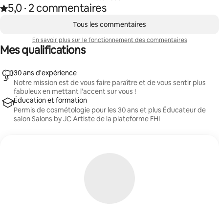
cheveux et du résultat souhaité, vous laissant avec des
5,0
·
2 commentaires
Note de 5,0 étoile(s) sur 5 d'après 2 commentaires
cheveux plus sains et plus faciles à coiffer.
,
0 article sur 0 est affiché.
Tous les commentaires
En savoir plus sur le fonctionnement des commentaires
Mes qualifications
30 ans d'expérience
Notre mission est de vous faire paraître et de vous sentir plus
fabuleux en mettant l'accent sur vous !
Éducation et formation
Permis de cosmétologie pour les 30 ans et plus Éducateur de
salon Salons by JC Artiste de la plateforme FHI