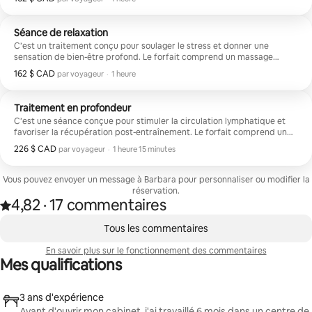
des manœuvres d'étirement, visant à détendre les tissus, à améliorer la
circulation et à favoriser l'élasticité musculaire.
Séance de relaxation
C’est un traitement conçu pour soulager le stress et donner une
sensation de bien-être profond. Le forfait comprend un massage
complet du corps effectué avec de l’huile chaude et des techniques
162 $ CAD
162 $ CAD par voyageur
,
par voyageur
·
1 heure
conçues pour soulager les tensions musculaires et favoriser l’équilibre
psychophysique.
Traitement en profondeur
C’est une séance conçue pour stimuler la circulation lymphatique et
favoriser la récupération post-entraînement. Le forfait comprend un
massage complet du corps effectué avec des techniques de
226 $ CAD
226 $ CAD par voyageur
,
par voyageur
·
1 heure 15 minutes
manipulation qui impliquent une pression profonde, visant à atteindre
les couches les plus internes du tissu conjonctif.
Vous pouvez envoyer un message à Barbara pour personnaliser ou modifier la
réservation.
4,82
·
17 commentaires
Note de 4,82 étoile(s) sur 5 d'après 17 commentaires
,
0 article sur 0 est affiché.
Tous les commentaires
En savoir plus sur le fonctionnement des commentaires
Mes qualifications
3 ans d'expérience
Avant d'ouvrir mon cabinet, j'ai travaillé 6 mois dans un centre de