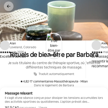
Aller
directement
au
contenu
Alan
Alek
Loveland, Colorado
Radi
·
juin 2026
·
mai
Rituels de bien-être par Barbara
,
,
Excellent service
Le massage
ressentir 
Je suis titulaire du centre de thérapie sportive, où j'effectue
recomman
différentes techniques de massage.
Traduit automatiquement
4,82
·
17 commentaires
·
Massothérapeute · Milan
,
,
Dans le logement de Barbara
Massage relaxant
Il s'agit d'une séance conçue pour dissiper les tensions accumulées lors
des activités sportives ou quotidiennes. L'option prévoit des
manipulations sur tout le corps, y compris des pressions alternées et
162 $ CAD
162 $ CAD par voyageur
,
par voyageur
·
1 heure