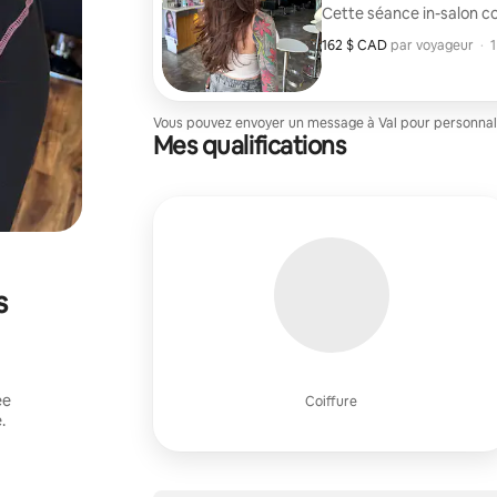
Cette séance in-salon c
162 $ CAD
162 $ CAD par voyageur
,
par voyageur
·
1
Vous pouvez envoyer un message à Val pour personnalis
Mes qualifications
s
ée
Coiffure
.