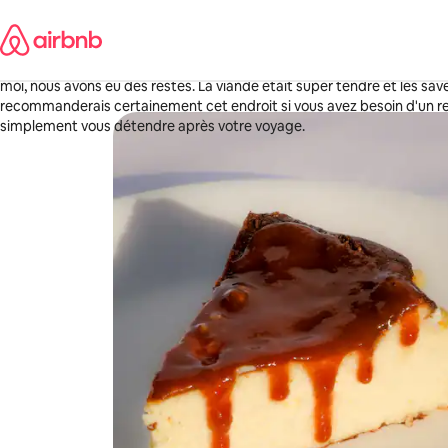
Aller
Andrea
directement
Fort Worth, Texas
au
·
Il y a 1 semaine
,
La nourriture était excellente et il y en avait beaucoup plus que ce à 
contenu
moi, nous avons eu des restes. La viande était super tendre et les sav
recommanderais certainement cet endroit si vous avez besoin d'un re
simplement vous détendre après votre voyage.