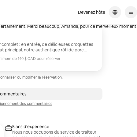
Devenez hôte
nt délicieuse et le service était impeccable. Je recommande vivement
da, pour ce merveilleux moment
 complet : en entrée, de délicieuses croquettes
 principal, notre authentique rôti de porc
es, cuit pendant six heures à basse
nimum de 140 $ CAD pour réserver
é de moro, de manioc au mojo cubain et de
nimum de 140 $ CAD pour réserver
.
naliser ou modifier la réservation.
res
 commentaires
nctionnement des commentaires
5 ans d'expérience
Nous nous occupons du service de traiteur