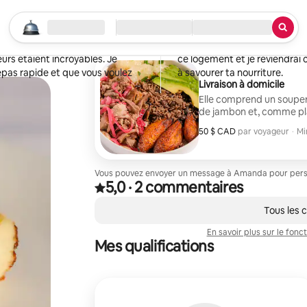
Yarelis
Miami, Floride
Commencer votre recherche
Emplacement
Arrivée / Départ
Quoi?
·
Il y a 1 semaine
,
quoi je m'attendais. Mon mari et
La nourriture était absolume
eurs étaient incroyables. Je
ce logement et je reviendrai certainement. Merci beaucoup, Aman
pas rapide et que vous voulez
à savourer ta nourriture.
Livraison à domicile
Elle comprend un souper
de jambon et, comme plat
mariné aux épices cubain
50 $ CAD
50 $ CAD par voyageur
par voyageur
·
Mi
température, accompagn
Mi
bananes plantains frites
Vous pouvez envoyer un message à Amanda pour person
5,0
·
2 commentaires
Note de 5,0 étoile(s) sur 5 d'après 2 commentai
,
0 article sur 0 est affiché.
Tous les
En savoir plus sur le fo
Mes qualifications