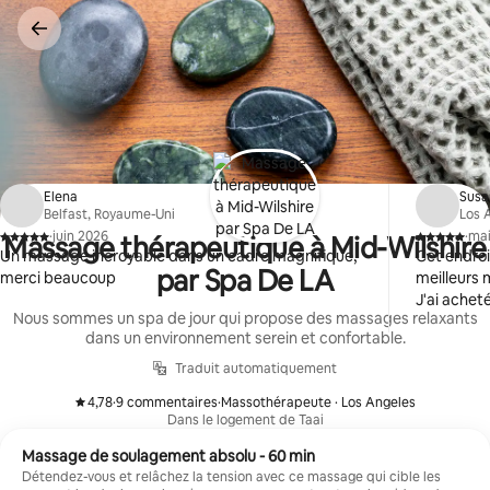
Aller
directement
au
contenu
Elena
Susa
Belfast, Royaume-Uni
Los 
·
juin 2026
·
mai
Massage thérapeutique à Mid-Wilshire
,
,
Un massage incroyable dans un cadre magnifique,
Cet endroi
par Spa De LA
merci beaucoup
meilleurs
J'ai acheté
Nous sommes un spa de jour qui propose des massages relaxants
dans un environnement serein et confortable.
Traduit automatiquement
4,78
·
9 commentaires
·
Massothérapeute · Los Angeles
,
,
Dans le logement de Taai
Massage de soulagement absolu - 60 min
Détendez-vous et relâchez la tension avec ce massage qui cible les