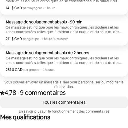
maux et les douleurs chroniques en se concentrant sur la raideur du
cou, du haut du dos, du bas du dos et des muscles des jambes.
141 $ CAD
141 $ CAD par voyageur
,
par voyageur
·
1 heure
Massage de soulagement absolu - 90 min
Ce massage est indiqué pour les maux chroniques, les douleurs et les
zones contractées telles que la raideur de la nuque et du haut du dos,
les douleurs lombaires, les tensions musculaires des jambes et les
211 $ CAD
211 $ CAD par groupe
,
par groupe
·
1 heure 30 minutes
douleurs aux épaules. Il s'agit d'appliquer une pression ferme et des
mouvements lents pour atteindre les couches plus profondes des
muscles et des fascias (le tissu conjonctif entourant les muscles).
Massage de soulagement absolu de 2 heures
Ce massage est indiqué pour les maux chroniques, les douleurs et les
zones contractées telles que la raideur de la nuque et du haut du dos,
les douleurs lombaires, les tensions musculaires des jambes et les
281 $ CAD
281 $ CAD par groupe
,
par groupe
·
2 heures
douleurs aux épaules. Il s'agit d'appliquer une pression ferme et des
mouvements lents pour atteindre les couches plus profondes des
muscles et des fascias (le tissu conjonctif entourant les muscles).
Vous pouvez envoyer un message à Taai pour personnaliser ou modifier la
réservation.
4,78
·
9 commentaires
Note de 4,78 étoile(s) sur 5 d'après 9 commentaires
,
0 article sur 0 est affiché.
Tous les commentaires
En savoir plus sur le fonctionnement des commentaires
Mes qualifications