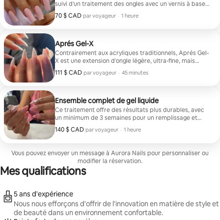
suivi d'un traitement des ongles avec un vernis à base
de gel et une lumière UV ou DEL pour le faire durcir.
70 $ CAD
70 $ CAD par voyageur
,
par voyageur
·
1 heure
Aprés Gel-X
Contrairement aux acryliques traditionnels, Aprés Gel-
X est une extension d'ongle légère, ultra-fine, mais
durable conçue pour allonger l'apparence des ongles
111 $ CAD
111 $ CAD par voyageur
,
par voyageur
·
45 minutes
naturels.
Ensemble complet de gel liquide
Ce traitement offre des résultats plus durables, avec
un minimum de 3 semaines pour un remplissage et
4 semaines pour un nouveau jeu.
140 $ CAD
140 $ CAD par voyageur
,
par voyageur
·
1 heure
Vous pouvez envoyer un message à Aurora Nails pour personnaliser ou
modifier la réservation.
Mes qualifications
5 ans d'expérience
Nous nous efforçons d'offrir de l'innovation en matière de style et
de beauté dans un environnement confortable.