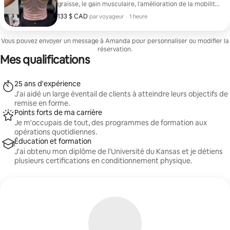
graisse, le gain musculaire, l'amélioration de la mobilité
et la réduction de la douleur grâce à des conseils de
133 $ CAD
133 $ CAD par voyageur
,
par voyageur
·
1 heure
soutien.
Vous pouvez envoyer un message à Amanda pour personnaliser ou modifier la
réservation.
Mes qualifications
25 ans d'expérience
J'ai aidé un large éventail de clients à atteindre leurs objectifs de
remise en forme.
Points forts de ma carrière
Je m'occupais de tout, des programmes de formation aux
opérations quotidiennes.
Éducation et formation
J'ai obtenu mon diplôme de l'Université du Kansas et je détiens
plusieurs certifications en conditionnement physique.