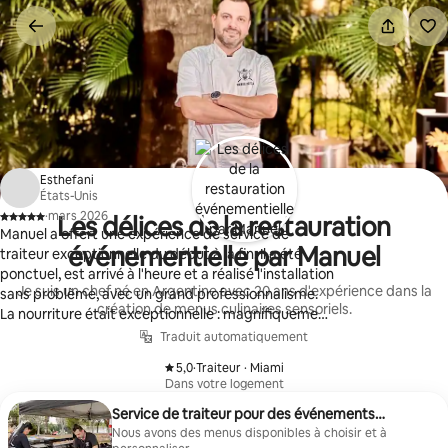
Aller
directement
au
contenu
Esthefani
États-Unis
·
mars 2026
Les délices de la restauration
,
Manuel a offert une expérience de service de
événementielle par Manuel
traiteur exceptionnelle du début à la fin. Il a été
ponctuel, est arrivé à l'heure et a réalisé l'installation
Je suis un chef né en Argentine avec 20 ans d'expérience dans la
sans problème, avec un grand professionnalisme.
création de menus culinaires sensoriels.
La nourriture était exceptionnelle : magnifiquement
préparée avec une sélection bien pensée qui a
Traduit automatiquement
dépassé mes attentes. Il a été très accommodant
5,0
·
Traiteur · Miami
et attentionné pendant tout le service, et s'est
,
Dans votre logement
assuré que tout se passait bien. Son souci du détail
Service de traiteur pour des événements
le distinguait vraiment des autres. Je recommande
spéciaux
Nous avons des menus disponibles à choisir et à
vivement Manuel à toute personne à la recherche