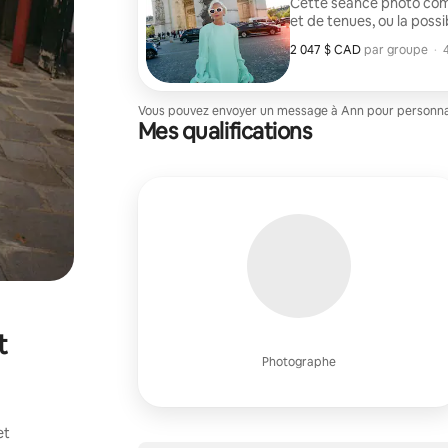
Cette séance photo comp
et de tenues, ou la possi
2 047 $ CAD
2 047 $ CAD par groupe
,
par groupe
·
Vous pouvez envoyer un message à Ann pour personnali
Mes qualifications
t
Photographe
et