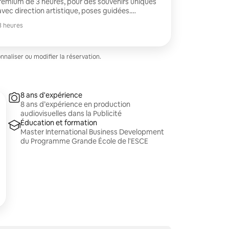
des souvenirs uniques
avec direction artistique, poses guidées.
ravers 3 à 4 lieux différents, pour des images
3 heures
shooting • 35 à 50
te qualité • Livraison le jour même • Expérience
irection artistique Lieux possibles :
rris, lac de Serris et Disney Village
aliser ou modifier la réservation.
8 ans d'expérience
8 ans d’expérience en production
audiovisuelles dans la Publicité
Éducation et formation
Master International Business Development
du Programme Grande École de l'ESCE