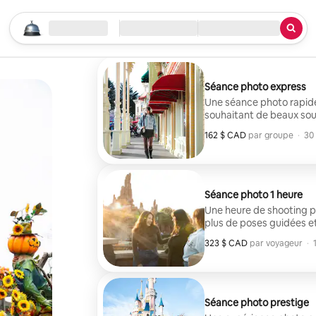
Commencer votre recherche
Emplacement
Arrivée / Départ
Quoi?
Séance photo express
Une séance photo rapide 
souhaitant de beaux souve
shooting • 10 photos retouch
162 $ CAD
162 $ CAD par groupe
,
par groupe
·
30
Val d’Europe (Serris, lac,
Séance photo 1 heure
Une heure de shooting p
plus de poses guidées et
moments en couple, entre amis ou en
323 $ CAD
323 $ CAD par voyageur
,
par voyageur
·
shooting • 20 photos ret
Lieux possibles : autour d
Village
Séance photo prestige