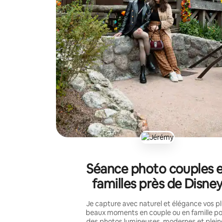
Séance photo couples 
familles près de Disne
Je capture avec naturel et élégance vos p
beaux moments en couple ou en famille p
des photos lumineuses, modernes et plein