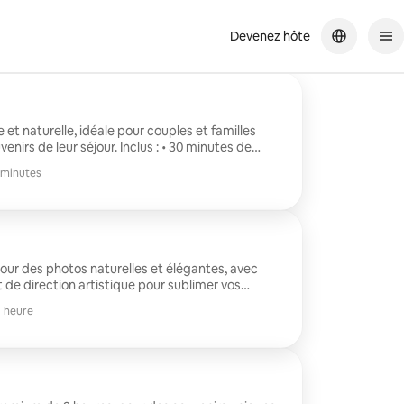
Devenez hôte
et naturelle, idéale pour couples et familles
nirs de leur séjour. Inclus : • 30 minutes de
ées HD • Livraison le jour même Autour de
 minutes
 Disney Village)
our des photos naturelles et élégantes, avec
 de direction artistique pour sublimer vos
 famille. Inclus : • 1 heure de
1 heure
ouchées en haute qualité • Livraison le jour même
e Val d’Europe, Serris, lac de Serris ou Disney