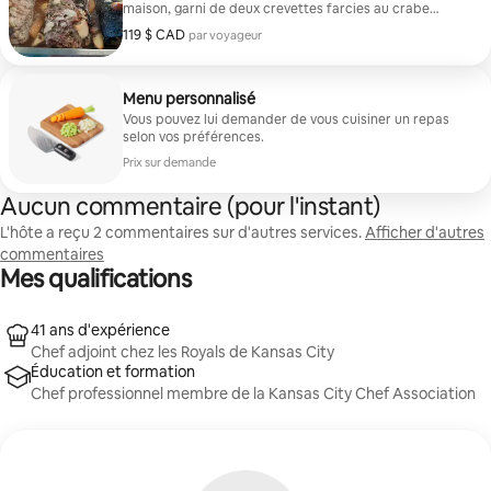
maison, garni de deux crevettes farcies au crabe
géant, servi avec des pommes de terre rouges rôties,
119 $ CAD
119 $ CAD par voyageur
par voyageur
des légumes de saison grillés et une tarte au citron
vert
Menu personnalisé
Vous pouvez lui demander de vous cuisiner un repas
selon vos préférences.
Prix sur demande
Aucun commentaire (pour l'instant)
L'hôte a reçu 2 commentaires sur d'autres services.
Afficher d'autres
commentaires
Mes qualifications
41 ans d'expérience
Chef adjoint chez les Royals de Kansas City
Éducation et formation
Chef professionnel membre de la Kansas City Chef Association