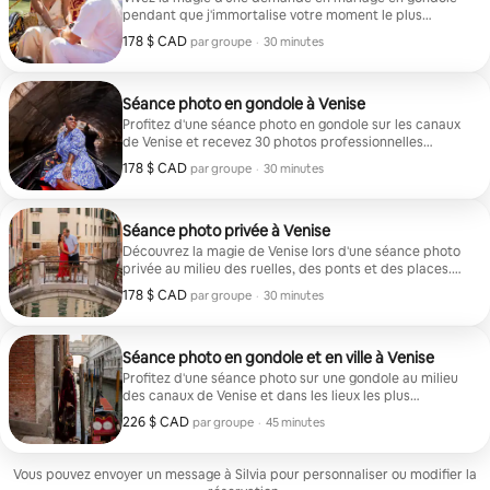
pendant que j'immortalise votre moment le plus
spécial lors d'une promenade romantique sur les
178 $ CAD
178 $ CAD par groupe
,
par groupe
·
30 minutes
canaux de Venise. Vous recevrez une vidéo et
30 photos professionnelles retouchées. Prix de la
gondole non inclus
Séance photo en gondole à Venise
Profitez d'une séance photo en gondole sur les canaux
de Venise et recevez 30 photos professionnelles
retouchées qui immortalisent chaque moment spécial.
178 $ CAD
178 $ CAD par groupe
,
par groupe
·
30 minutes
Séance photo privée à Venise
Découvrez la magie de Venise lors d'une séance photo
privée au milieu des ruelles, des ponts et des places.
Vous recevrez 30 photos professionnelles retouchées
178 $ CAD
178 $ CAD par groupe
,
par groupe
·
30 minutes
qui capturent chaque moment spécial de votre
expérience.
Séance photo en gondole et en ville à Venise
Profitez d'une séance photo sur une gondole au milieu
des canaux de Venise et dans les lieux les plus
emblématiques de la ville. Vous recevrez 40 photos
226 $ CAD
226 $ CAD par groupe
,
par groupe
·
45 minutes
professionnelles retouchées.
Vous pouvez envoyer un message à Silvia pour personnaliser ou modifier la