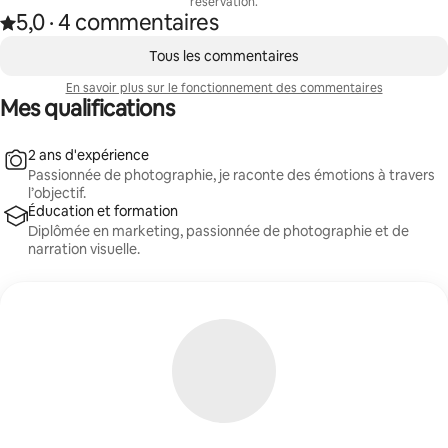
réservation.
5,0
·
4 commentaires
Note de 5,0 étoile(s) sur 5 d'après 4 commentaires
,
0 article sur 0 est affiché.
Tous les commentaires
En savoir plus sur le fonctionnement des commentaires
Mes qualifications
2 ans d'expérience
Passionnée de photographie, je raconte des émotions à travers
l’objectif.
Éducation et formation
Diplômée en marketing, passionnée de photographie et de
narration visuelle.