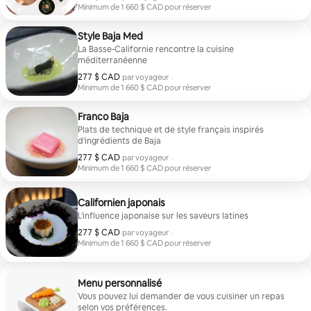
Minimum de 1 660 $ CAD pour réserver
Minimum de 1 660 $ CAD pour réserver
Style Baja Med
La Basse-Californie rencontre la cuisine
méditerranéenne
277 $ CAD
277 $ CAD par voyageur
par voyageur
·
Minimum de 1 660 $ CAD pour réserver
Minimum de 1 660 $ CAD pour réserver
Franco Baja
Plats de technique et de style français inspirés
d'ingrédients de Baja
277 $ CAD
277 $ CAD par voyageur
par voyageur
·
Minimum de 1 660 $ CAD pour réserver
Minimum de 1 660 $ CAD pour réserver
Californien japonais
L'influence japonaise sur les saveurs latines
277 $ CAD
277 $ CAD par voyageur
par voyageur
·
Minimum de 1 660 $ CAD pour réserver
Minimum de 1 660 $ CAD pour réserver
Menu personnalisé
Vous pouvez lui demander de vous cuisiner un repas
selon vos préférences.