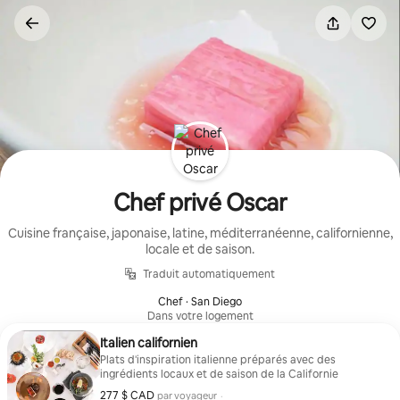
Aller
directement
au
contenu
Chef privé Oscar
Cuisine française, japonaise, latine, méditerranéenne, californienne,
locale et de saison.
Traduit automatiquement
Chef · San Diego
Dans votre logement
Italien californien
Plats d'inspiration italienne préparés avec des
ingrédients locaux et de saison de la Californie
277 $ CAD
277 $ CAD par voyageur
par voyageur
·