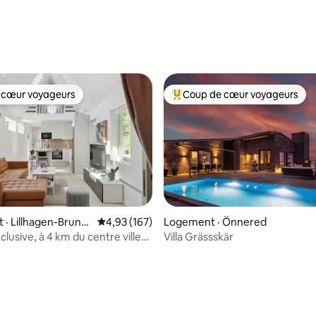
 sur 5, 18 commentaires
 cœur voyageurs
Coup de cœur voyageurs
 cœur voyageurs
Coup de cœur voyageurs parmi 
· Lillhagen-Brunn
Note moyenne de 4,93 sur 5, 167 commentai
4,93 (167)
Logement · Önnered
 sur 5, 75 commentaires
lusive, à 4 km du centre ville
Villa Grässskär
org