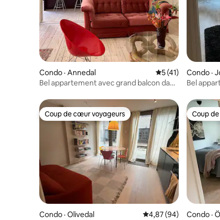
Condo · Annedal
Note moyenne de 5
5 (41)
Condo · 
Bel appartement avec grand balcon dans
Bel appar
le centre de Göteborg
et parking
Coup de cœur voyageurs
Coup de
Coup de cœur voyageurs
Coup de
Condo · Olivedal
Note moyenne de 4,87
4,87 (94)
Condo · Ö