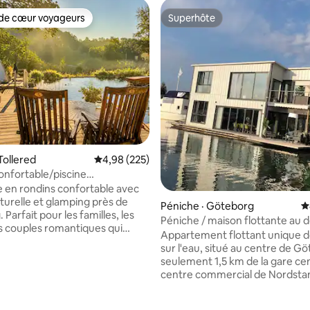
de cœur voyageurs
Superhôte
cœur voyageurs parmi les plus aimés
Superhôte
sur 5, 213 commentaires
Tollered
Note moyenne de 4,98 sur 5, 225 commentai
4,98 (225)
nfortable/piscine
/bain à remous/près de
 en rondins confortable avec
g
aturelle et glamping près de
Péniche · Göteborg
N
Parfait pour les familles, les
Péniche / maison flottante au 
es couples romantiques qui
unique
Appartement flottant unique 
ure et le confort. • Cuisine
sur l'eau, situé au centre de G
ipée ; • Jacuzzi chauffé
seulement 1,5 km de la gare cen
centre commercial de Nordsta
 jardin • Patio
quartier est un peu alternatif 
I •
zone industrielle « en plein esso
 NETFLIX/HBO •