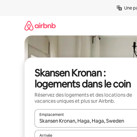
Aller
Une pa
directement
au
contenu
Skansen Kronan :
logements dans le coin
Réservez des logements et des locations de
vacances uniques et plus sur Airbnb.
Emplacement
Quand les résultats sont affichés, parcourez-les en 
Arrivée