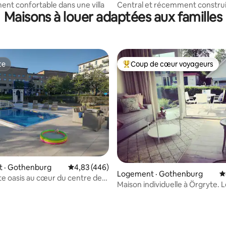
nt confortable dans une villa
Central et récemment construi
Maisons à louer adaptées aux familles
une grande terrasse
te
Coup de cœur voyageurs
te
Coup de cœur voyageurs parmi 
 · Gothenburg
Note moyenne de 4,83 sur 5, 446 commentai
4,83 (446)
Logement · Gothenburg
N
 oasis au cœur du centre de
Maison individuelle à Örgryte. L
g
emplacement de Göteborg !