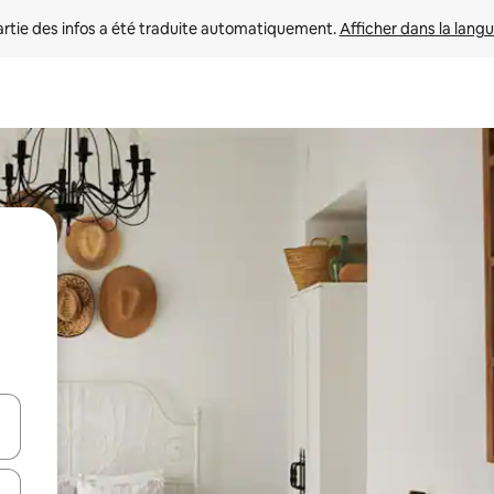
rtie des infos a été traduite automatiquement. 
Afficher dans la langu
utilisant les flèches vers le haut et vers le bas, ou en appuyant dessus 