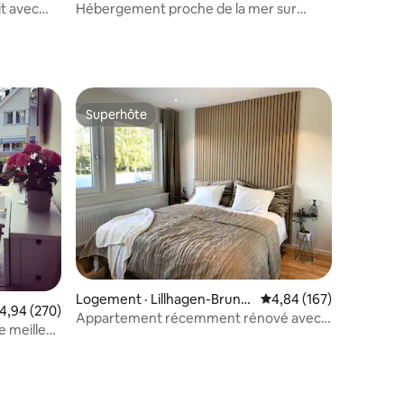
t avec
Hébergement proche de la mer sur
Hälsö
Superhôte
les plus aimés
Superhôte
res
Logement · Lillhagen-Brunn
Note moyenne de 4,84 
4,84 (167)
ote moyenne de 4,94 sur 5, 270 commentaires
4,94 (270)
sbo
Appartement récemment rénové avec
e meilleur
stationnement gratuit