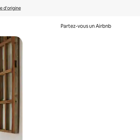
e d'origine
Partez-vous un Airbnb
et en les faisant glisser.