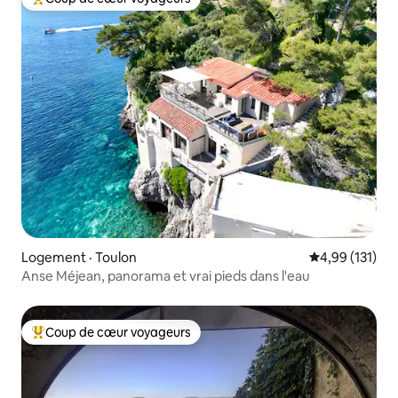
Coup de cœur voyageurs parmi les plus aimés
Logement · Toulon
Note moyenne 
4,99 (131)
Anse Méjean, panorama et vrai pieds dans l'eau
Coup de cœur voyageurs
Coup de cœur voyageurs parmi les plus aimés