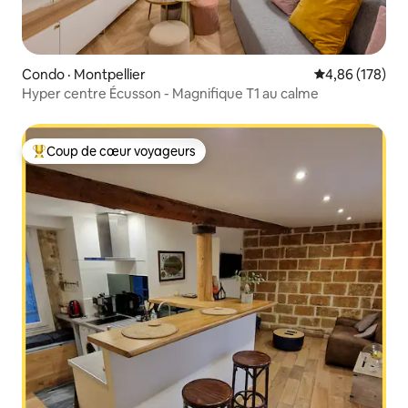
Condo · Montpellier
Note moyenne 
4,86 (178)
Hyper centre Écusson - Magnifique T1 au calme
Coup de cœur voyageurs
Coup de cœur voyageurs parmi les plus aimés