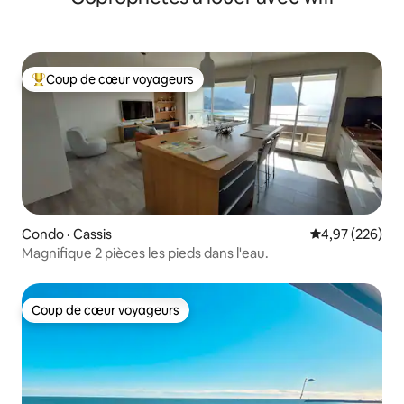
Coup de cœur voyageurs
Coup de cœur voyageurs parmi les plus aimés
Condo · Cassis
Note moyenne 
4,97 (226)
Magnifique 2 pièces les pieds dans l'eau.
Coup de cœur voyageurs
Coup de cœur voyageurs