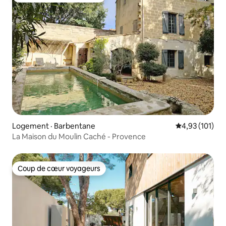
Logement · Barbentane
Note moyenne 
4,93 (101)
La Maison du Moulin Caché - Provence
Coup de cœur voyageurs
Coup de cœur voyageurs