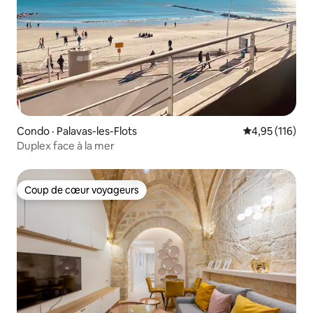
Condo · Palavas-les-Flots
Note moyenne 
4,95 (116)
Duplex face à la mer
Coup de cœur voyageurs
Coup de cœur voyageurs