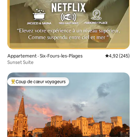
Appartement · Six-Fours-les-Plages
Note moyenne 
4,92 (245)
Sunset Suite
Coup de cœur voyageurs
Coup de cœur voyageurs parmi les plus aimés