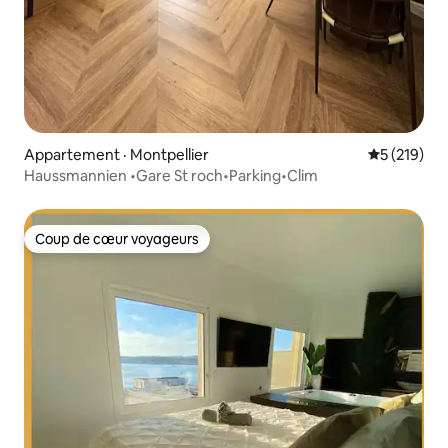
Appartement · Montpellier
Note moyen
5 (219)
Haussmannien •Gare St roch•Parking•Clim
Coup de cœur voyageurs
Coup de cœur voyageurs