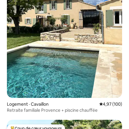
Logement · Cavaillon
Note moyenne 
4,97 (100)
Retraite familiale Provence + piscine chauffée
Coup de cœur voyageurs