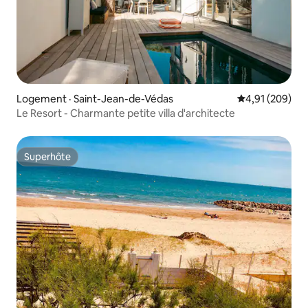
Logement · Saint-Jean-de-Védas
Note moyenne 
4,91 (209)
Le Resort - Charmante petite villa d'architecte
Superhôte
Superhôte