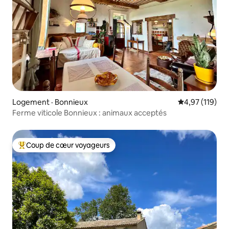
Logement · Bonnieux
Note moyenne 
4,97 (119)
Ferme viticole Bonnieux : animaux acceptés
Coup de cœur voyageurs
Coup de cœur voyageurs parmi les plus aimés