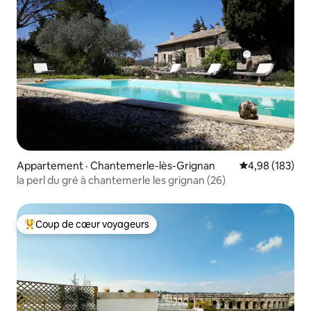
Appartement · Chantemerle-lès-Grignan
Note moyenne 
4,98 (183)
la perl du gré à chantemerle les grignan (26)
Coup de cœur voyageurs
Coup de cœur voyageurs parmi les plus aimés