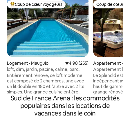
Coup de cœur voyageurs
Coup de cœur vo
Coup de cœur voyageurs parmi les plus aimés
Coup de cœur vo
Logement · Mauguio
Note moyenne de 4,98 sur 5, 2
4,98 (255)
Appartement · Sai
es-Sorts
loft, clim, jardin, piscine, calme, parc
Appartement le Spl
expo,
Entièrement rénové, ce loft moderne
Le Splendid est u
est composé de 2 chambres, une avec
indépendant avec u
un lit double en 180 et l'autre avec 2 lits
haut de gamme 93 
simples. Une grande cuisine entière
grange rénovée da
Sud de France Arena : les commodités
équipée ouverte sur le salon avec
contemporain ou s
cheminée et donnant sur une grande
le design, vous pr
populaires dans les locations de
terrasse privative close et sans vis à vis.
confort. Idéalemen
vacances dans le coin
Vous pourrez profiter de l'espace piscine
des Sorts dans le 
qui comprend une grande piscine mais
petit village cons
aussi une pataugeoire pour les plus
A 20 km de la roqu