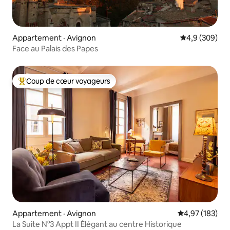
Appartement · Avignon
Note moyenne
4,9 (309)
Face au Palais des Papes
Coup de cœur voyageurs
Coup de cœur voyageurs parmi les plus aimés
Appartement · Avignon
Note moyenne 
4,97 (183)
La Suite N°3 Appt II Élégant au centre Historique