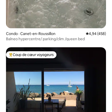
Condo · Canet-en-Roussillon
Note moyenne 
4,94 (458)
Balneo hypercentre/ parking/clim /queen bed
Coup de cœur voyageurs
Coup de cœur voyageurs parmi les plus aimés