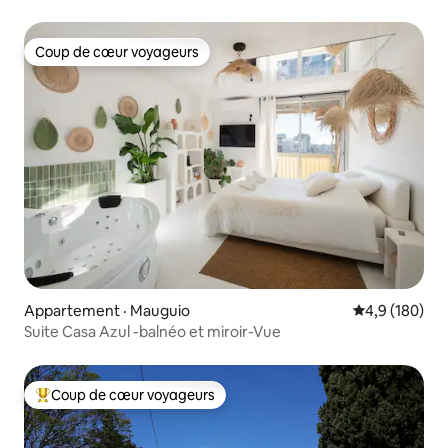
Coup de cœur voyageurs
Coup de cœur voyageurs
Appartement · Mauguio
Note moyenne
4,9 (180)
Suite Casa Azul -balnéo et miroir-Vue
Coup de cœur voyageurs
Coup de cœur voyageurs parmi les plus aimés