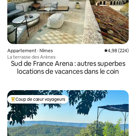
Appartement · Nîmes
Note moyenne 
4,98 (224)
La terrasse des Arènes
Sud de France Arena : autres superbes
locations de vacances dans le coin
Coup de cœur voyageurs
Coup de cœur voyageurs parmi les plus aimés