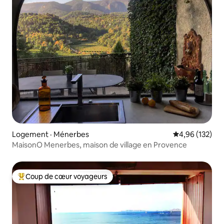
Logement · Ménerbes
Note moyenne 
4,96 (132)
MaisonO Menerbes, maison de village en Provence
Coup de cœur voyageurs
Coup de cœur voyageurs parmi les plus aimés