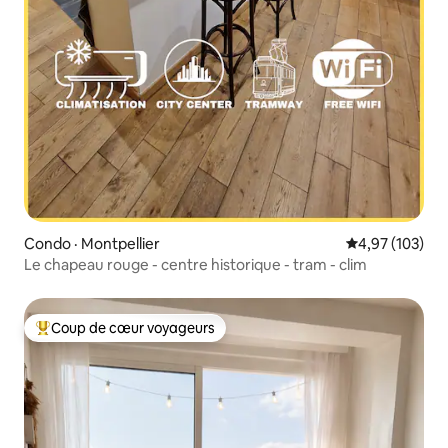
Condo · Montpellier
Note moyenne 
4,97 (103)
Le chapeau rouge - centre historique - tram - clim
Coup de cœur voyageurs
Coup de cœur voyageurs parmi les plus aimés