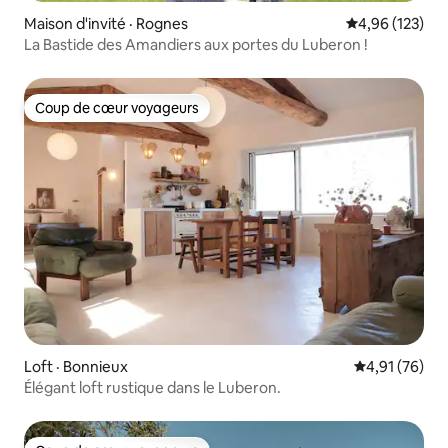
Maison d'invité · Rognes
Note moyenne 
4,96 (123)
La Bastide des Amandiers aux portes du Luberon !
Coup de cœur voyageurs
Coup de cœur voyageurs
Loft · Bonnieux
Note moyenne
4,91 (76)
Élégant loft rustique dans le Luberon.