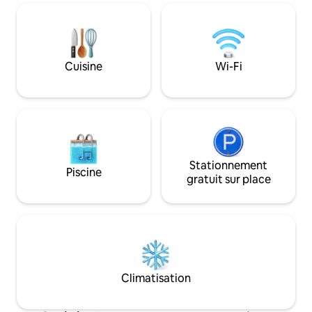
petits, d'une cuisine d'été avec bbq au
Cascades du Sauta
gaz et brasero Nous sommes situés à la
Gorges de l'Ardèch
campagne et un véhicule est nécessaire.
médiéval Aigueze,
Pont d'Arc, 30km 
Cuisine
Wi-Fi
Stationnement
Piscine
gratuit sur place
Climatisation