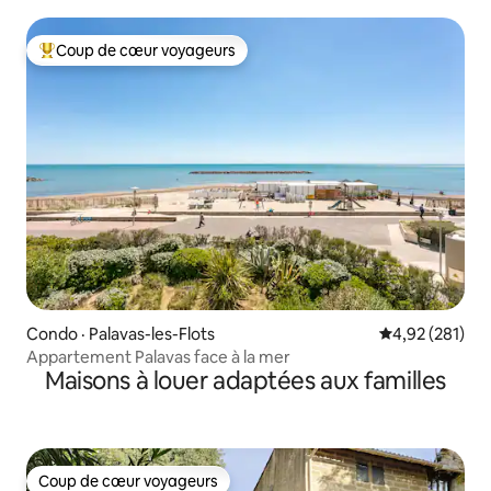
Coup de cœur voyageurs
Coup de cœur voyageurs parmi les plus aimés
Condo · Palavas-les-Flots
Note moyenne 
4,92 (281)
Appartement Palavas face à la mer
Maisons à louer adaptées aux familles
Coup de cœur voyageurs
Coup de cœur voyageurs