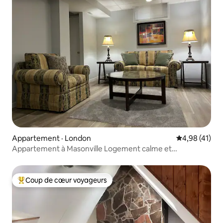
Appartement · London
Note moyenne
4,98 (41)
Appartement à Masonville Logement calme et
confortable au rez-de-chaussée
Coup de cœur voyageurs
Coup de cœur voyageurs parmi les plus aimés