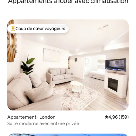
Appartements à louer avec climatisation
Coup de cœur voyageurs
Coup de cœur voyageurs parmi les plus aimés
Appartement · London
Note moyenne 
4,96 (159)
Suite moderne avec entrée privée