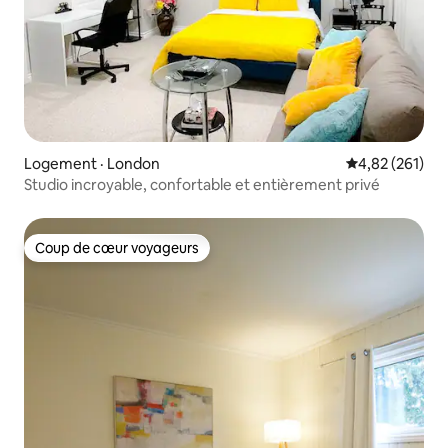
Logement · London
Note moyenne 
4,82 (261)
Studio incroyable, confortable et entièrement privé
Coup de cœur voyageurs
Coup de cœur voyageurs