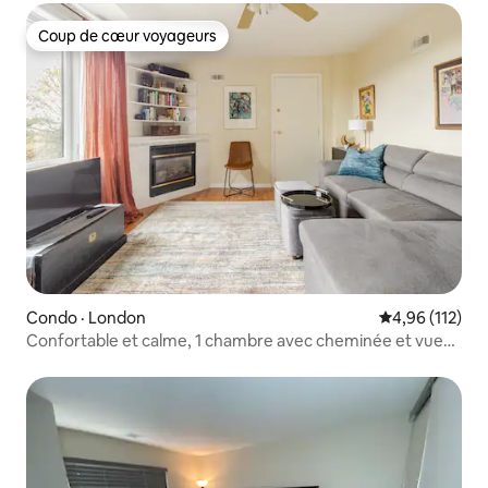
Coup de cœur voyageurs
Coup de cœur voyageurs
Condo · London
Note moyenne 
4,96 (112)
Confortable et calme, 1 chambre avec cheminée et vue
sur la ville