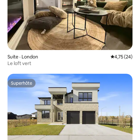
Suite · London
Note moyenne
4,75 (24)
Le loft vert
Superhôte
Superhôte