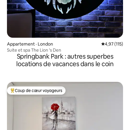
Appartement · London
Note moyenne 
4,97 (115)
Suite et spa The Lion 's Den
Springbank Park : autres superbes
locations de vacances dans le coin
Coup de cœur voyageurs
Coup de cœur voyageurs parmi les plus aimés