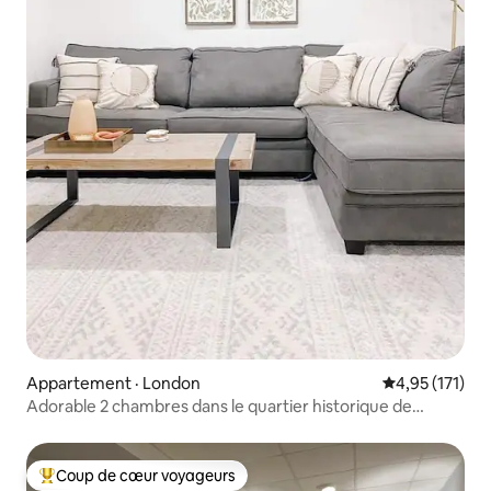
Appartement · London
Note moyenne 
4,95 (171)
Adorable 2 chambres dans le quartier historique de
Woodfield
Coup de cœur voyageurs
Coup de cœur voyageurs parmi les plus aimés