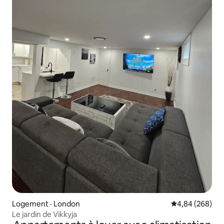
Logement · London
Note moyenne 
4,84 (268)
Le jardin de Vikkyja