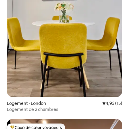
Logement · London
Note moyenne
4,93 (15)
Logement de 2 chambres
Coup de cœur voyageurs