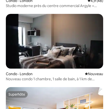
Condo · London
Note moyenn
4,9 (48)
Studio moderne près du centre commercial Argyle +
parking gratuit
Condo · London
Nouvel hébe
Nouveau
Nouveau condo 1 chambre, 1 salle de bain, à 1 km de
l'Université Western
Superhôte
Superhôte