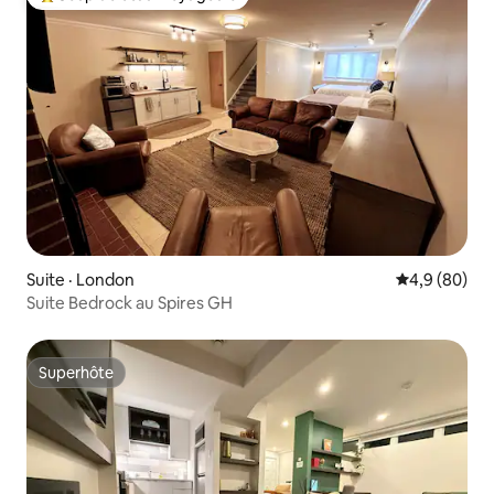
Coup de cœur voyageurs parmi les plus aimés
Suite · London
Note moyenn
4,9 (80)
Suite Bedrock au Spires GH
Superhôte
Superhôte