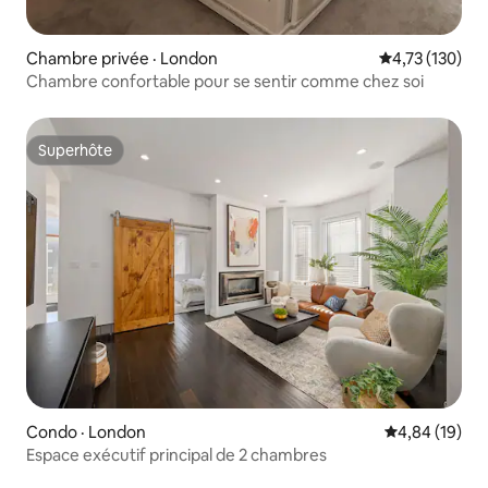
Chambre privée · London
Note moyenne 
4,73 (130)
Chambre confortable pour se sentir comme chez soi
Superhôte
Superhôte
Condo · London
Note moyenne
4,84 (19)
Espace exécutif principal de 2 chambres