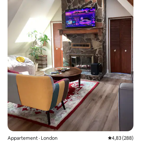
Appartement · London
Note moyenne 
4,83 (288)