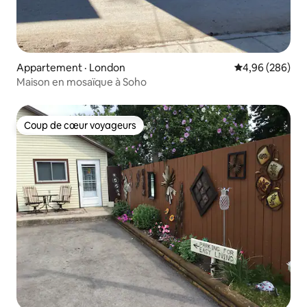
Appartement · London
Note moyenne 
4,96 (286)
Maison en mosaïque à Soho
Coup de cœur voyageurs
Coup de cœur voyageurs