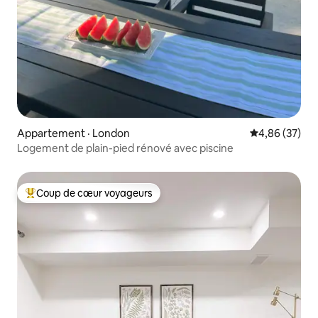
Appartement · London
Note moyenne
4,86 (37)
Logement de plain-pied rénové avec piscine
Coup de cœur voyageurs
Coup de cœur voyageurs parmi les plus aimés