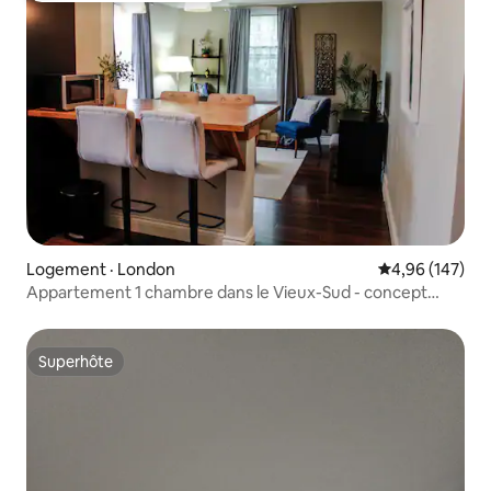
Logement · London
Note moyenne 
4,96 (147)
Appartement 1 chambre dans le Vieux-Sud - concept
ouvert
Superhôte
Superhôte