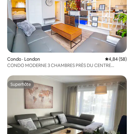
Condo · London
Note moyenne
4,84 (58)
CONDO MODERNE 3 CHAMBRES PRÈS DU CENTRE
COMMERCIAL ARGYLE + STATIONNEMENT GRATUIT
Superhôte
Superhôte