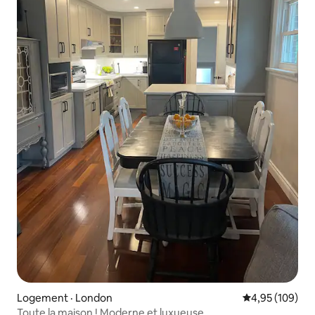
Logement · London
Note moyenne 
4,95 (109)
Toute la maison ! Moderne et luxueuse