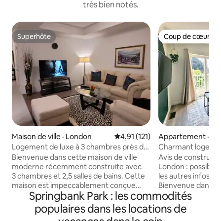
très bien notés.
Superhôte
Coup de cœur vo
Superhôte
Coup de cœur vo
Maison de ville · London
Note moyenne de 4,91 sur 5, 1
4,91 (121)
Appartement · L
Logement de luxe à 3 chambres près du
Charmant logeme
centre commercial Hyde Park et de
près du centre-vil
Bienvenue dans cette maison de ville
Avis de constructio
l'Université de l'Ouest
moderne récemment construite avec
London : possibilit
3 chambres et 2,5 salles de bains. Cette
les autres infos po
maison est impeccablement conçue
Bienvenue dans n
Springbank Park : les commodités
pour votre confort. Située près d'une
appartement d'un
grande place accueillant de grands
salle de bain au cœ
populaires dans les locations de
magasins et des banques. Le Mandarin
Toutes les commodi