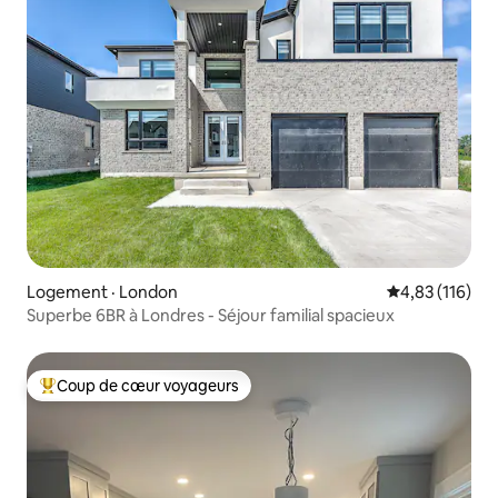
Logement · London
Note moyenne 
4,83 (116)
Superbe 6BR à Londres - Séjour familial spacieux
Coup de cœur voyageurs
Coup de cœur voyageurs parmi les plus aimés