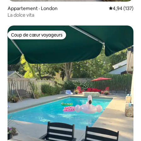
Appartement · London
Note moyenne 
4,94 (137)
La dolce vita
Coup de cœur voyageurs
Coup de cœur voyageurs