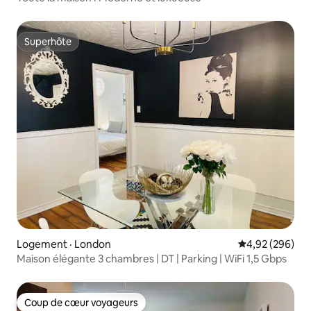
Superhôte
Superhôte
Logement · London
Note moyenne 
4,92 (296)
Maison élégante 3 chambres | DT | Parking | WiFi 1,5 Gbps
Coup de cœur voyageurs
Coup de cœur voyageurs