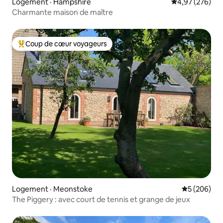
Logement · Hampshire
Note moyenne 
4,97 (276)
Charmante maison de maître
Coup de cœur voyageurs
Coup de cœur voyageurs parmi les plus aimés
Logement · Meonstoke
Note moyen
5 (206)
The Piggery : avec court de tennis et grange de jeux