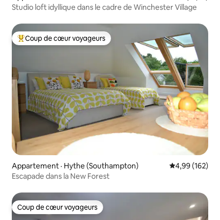
Studio loft idyllique dans le cadre de Winchester Village
Coup de cœur voyageurs
Coup de cœur voyageurs parmi les plus aimés
Appartement · Hythe (Southampton)
Note moyenne 
4,99 (162)
Escapade dans la New Forest
Coup de cœur voyageurs
Coup de cœur voyageurs