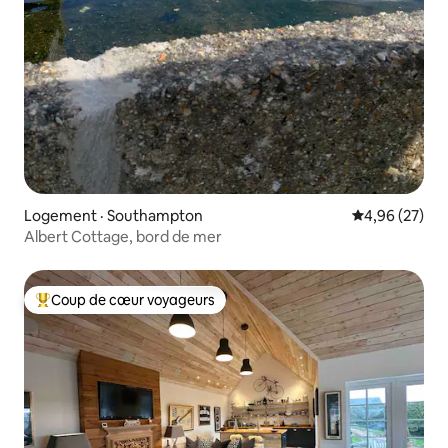
Logement · Southampton
Note moyenne
4,96 (27)
Albert Cottage, bord de mer
Coup de cœur voyageurs
Coup de cœur voyageurs parmi les plus aimés