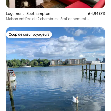
Logement · Southampton
Note moyenne
4,94 (31)
Maison entière de 2 chambres • Stationnement
• Emplacement central
Coup de cœur voyageurs
Coup de cœur voyageurs