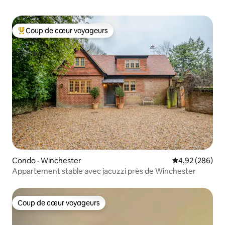
Coup de cœur voyageurs
Coup de cœur voyageurs parmi les plus aimés
Condo · Winchester
Note moyenne 
4,92 (286)
Appartement stable avec jacuzzi près de Winchester
Coup de cœur voyageurs
Coup de cœur voyageurs