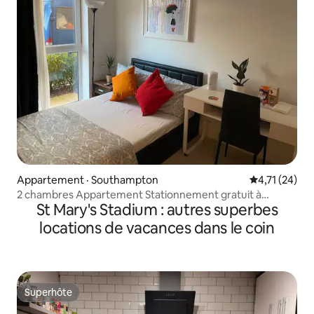
Appartement · Southampton
Note moyenne
4,71 (24)
2 chambres Appartement Stationnement gratuit à
St Mary's Stadium : autres superbes
proximité du centre-ville
locations de vacances dans le coin
Superhôte
Superhôte