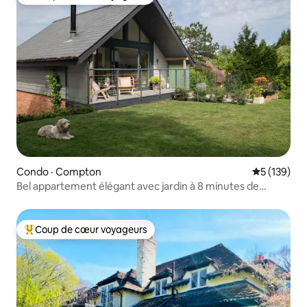
Coup de cœur voyageurs parmi les plus aimés
Condo · Compton
Note moyen
5 (139)
Bel appartement élégant avec jardin à 8 minutes de
Winchester
Coup de cœur voyageurs
Coup de cœur voyageurs parmi les plus aimés