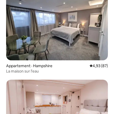
Appartement · Hampshire
Note moyenne
4,93 (87)
La maison sur l'eau