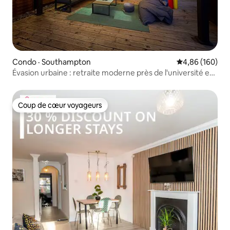
Condo · Southampton
Note moyenne 
4,86 (160)
Évasion urbaine : retraite moderne près de l'université et
de l'hôpital
Coup de cœur voyageurs
Coup de cœur voyageurs