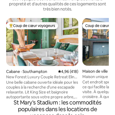
propreté et d'autres qualités de ces logements sont
très bien notés.
Coup de cœur voyageurs
Coup de cœur vo
Coup de cœur voyageurs parmi les plus aimés
Coup de cœur vo
Maison de ville · 
Cabane · Southampton
Note moyenne de 4,96 sur 5, 4
4,96 (418)
on
Maison unique dans
New Forest Luxury Couple Retreat Eling
Southampton
Tree Cabin (cabane dans les arbres)
Cet endroit spécia
Une belle cabane ouverte idéale pour les
ce qui facilite la p
couples à la recherche d'une escapade
visite. À quelques
relaxante. Lit King Size et baignoire
croisière. À quel
autoportante sous votre propre arbre,
St Mary's Stadium : les commodités
Redjet et Redfunnel À quelques pa
ainsi que des toilettes privées avec
centre-ville. Le garage de la propriété
douche à effet pluie. La cabane dispose
populaires dans les locations de
est disponible gr
d'un chauffage au sol pour vous garder