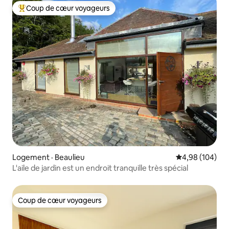
Coup de cœur voyageurs
Coup de cœur voyageurs parmi les plus aimés
Logement · Beaulieu
Note moyenne 
4,98 (104)
L'aile de jardin est un endroit tranquille très spécial
Coup de cœur voyageurs
Coup de cœur voyageurs