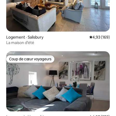
Logement · Salisbury
Note moyenne 
4,93 (169)
La maison d'été
Coup de cœur voyageurs
Coup de cœur voyageurs