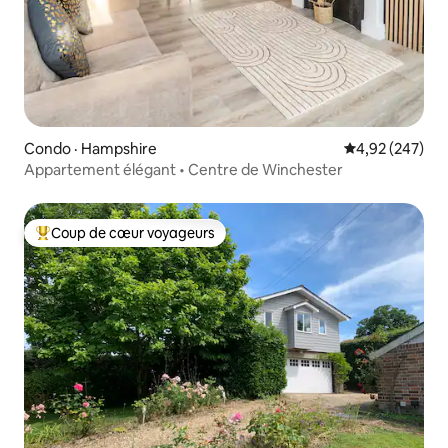
Condo · Hampshire
Note moyenne 
4,92 (247)
Appartement élégant • Centre de Winchester
Coup de cœur voyageurs
Coup de cœur voyageurs parmi les plus aimés