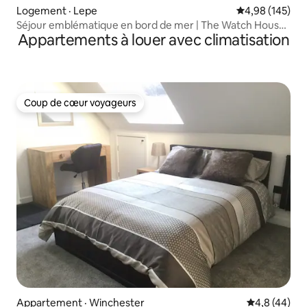
Logement · Lepe
Note moyenne 
4,98 (145)
Séjour emblématique en bord de mer | The Watch House,
Appartements à louer avec climatisation
Lepe
Coup de cœur voyageurs
Coup de cœur voyageurs
Appartement · Winchester
Note moyenn
4,8 (44)