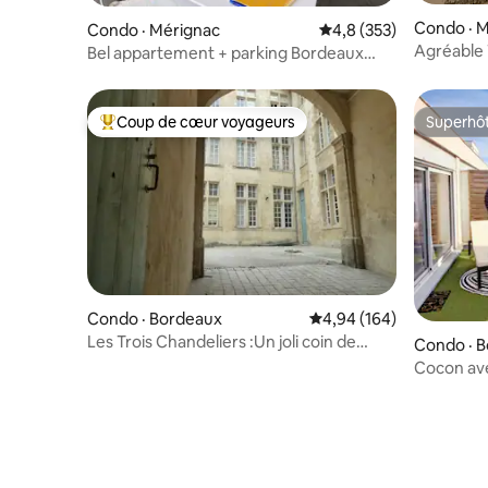
Condo · 
Condo · Mérignac
Note moyenne de 4,8 
4,8 (353)
Agréable 
Bel appartement + parking Bordeaux
Saint Augustin
Coup de cœur voyageurs
Superhô
Coup de cœur voyageurs parmi les plus aimés
Superhô
Condo · Bordeaux
Note moyenne de 4,94 
4,94 (164)
Les Trois Chandeliers :Un joli coin de
Condo · 
paradis.
Cocon ave
sécurisé