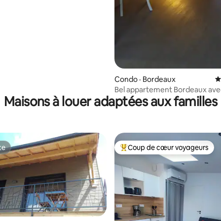
Condo · Bordeaux
N
Bel appartement Bordeaux ave
Maisons à louer adaptées aux familles
te
Coup de cœur voyageurs
te
Coup de cœur voyageurs parmi 