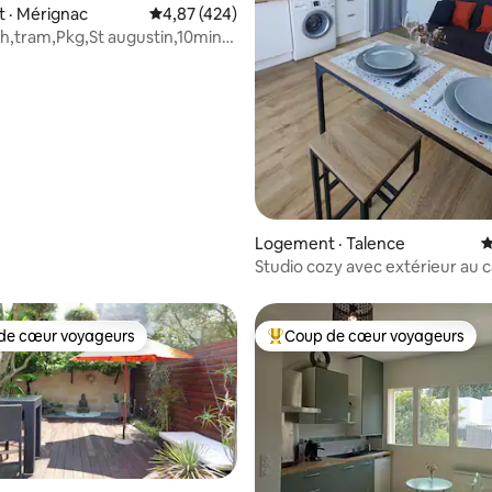
 · Mérignac
Note moyenne de 4,87 sur 5, 424 commentai
4,87 (424)
sur 5, 100 commentaires
h,tram,Pkg,St augustin,10min
Logement · Talence
N
Studio cozy avec extérieur au 
dans Talence
de cœur voyageurs
Coup de cœur voyageurs
cœur voyageurs parmi les plus aimés
Coup de cœur voyageurs parmi 