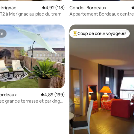
Mérignac
Note moyenne de 4,92 sur 5, 118 commentai
4,92 (118)
Condo · Bordeaux
N
sur 5, 353 commentaires
T2 à Merignac au pied du tram
Appartement Bordeaux centre
piscine (été)
te
Coup de cœur voyageurs
te
Coup de cœur voyageurs parmi 
sur 5, 164 commentaires
Bordeaux
Note moyenne de 4,89 sur 5, 199 commentai
4,89 (199)
c grande terrasse et parking