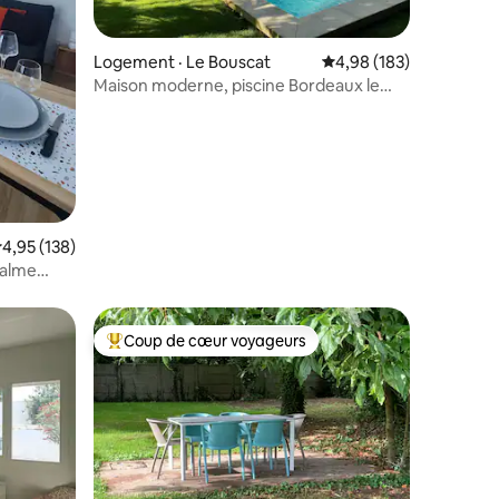
res
Logement · Le Bouscat
Note moyenne de 4,98 
4,98 (183)
Maison moderne, piscine Bordeaux le
Bouscat
ote moyenne de 4,95 sur 5, 138 commentaires
4,95 (138)
calme
Coup de cœur voyageurs
les plus aimés
Coup de cœur voyageurs parmi les plus aimés