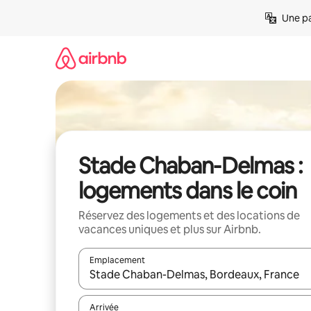
Aller
Une pa
directement
au
contenu
Stade Chaban-Delmas :
logements dans le coin
Réservez des logements et des locations de
vacances uniques et plus sur Airbnb.
Emplacement
Quand les résultats sont affichés, parcourez-les en 
Arrivée