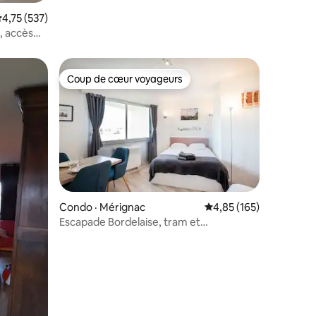
res
ote moyenne de 4,75 sur 5, 537 commentaires
4,75 (537)
, accès
Coup de cœur voyageurs
les plus aimés
Coup de cœur voyageurs
Condo · Mérignac
Note moyenne de 4,85 
4,85 (165)
Escapade Bordelaise, tram et
res
supermarché au pied !