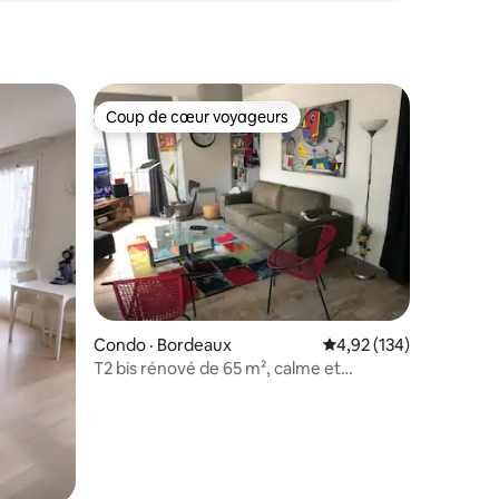
Coup de cœur voyageurs
Coup de cœur voyageurs
Condo · Bordeaux
Note moyenne de 4,92 
4,92 (134)
T2 bis rénové de 65 m², calme et
lumineux.