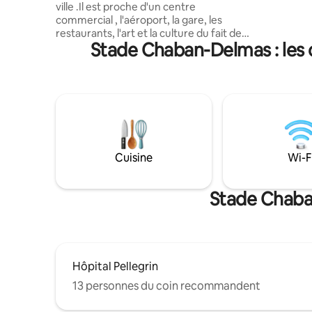
ville .Il est proche d'un centre
Camille J
commercial , l'aéroport, la gare, les
Toutes le
restaurants, l'art et la culture du fait de
moins de 
Stade Chaban-Delmas : les 
sa position par rapport aux stations du
tram A et F, de bus ( plages),de vélos .
Vous apprécierez notre logement pour la
quiétude qui s'y dégage, ses
équipements , son confort, ma
disponibilité et ma réactivité . Votre
logement est adapté pour le voyageur
solo ou d'affaires ,1 couple avec 2 enfants
ou 3 adultes avec un enfant de 0 à 3ans .
Cuisine
Wi-F
Stade Chaban
Hôpital Pellegrin
13 personnes du coin recommandent