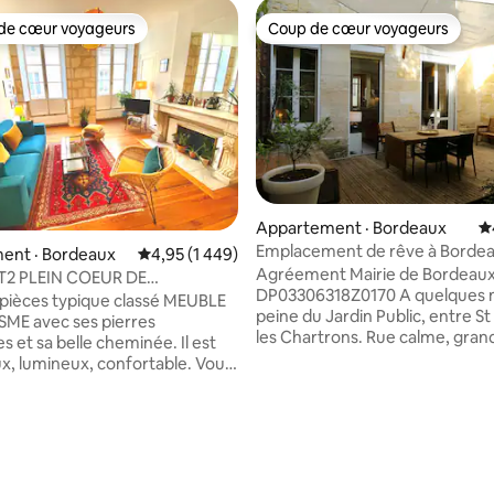
de cœur voyageurs
Coup de cœur voyageurs
cœur voyageurs parmi les plus aimés
Coup de cœur voyageurs
Appartement · Bordeaux
N
Emplacement de rêve à Bordea
ent · Bordeaux
Note moyenne de 4,95 sur 5, 1 449 commentai
4,95 (1 449)
garage payant
Agréement Mairie de Bordeau
T2 PLEIN COEUR DE
DP03306318Z0170 A quelques 
UX
-pièces typique classé MEUBLE
peine du Jardin Public, entre St
ME avec ses pierres
les Chartrons. Rue calme, grand
 et sa belle cheminée. Il est
possibilité de garage (15 Euros/n
x, lumineux, confortable. Vous
Fantastic location just a few m
le coeur de la ville et du vieux
from the Jardin Public, between
erné par les jolies placettes,
and Les Chartrons. Quiet street
ses, les boutiques, les restos et
sur 5, 305 commentaires
and possibility of a garage (15
'appartement est au
Euros/night)! Disfrute de un lu
tage d'un bel immeuble sans
ensueño a pocos metros del p
ayant