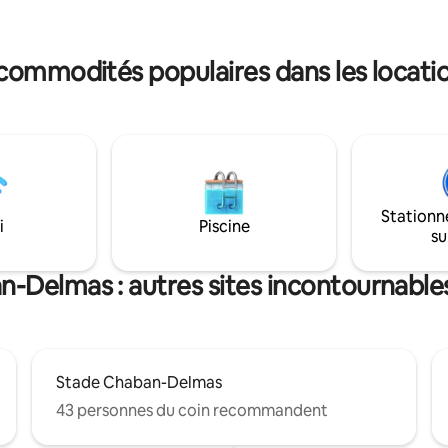
publico, entre St Pierre y Chartrons.
ulian à 20 mètres de l'immeuble.
tranquila, patio y garaje opcion
s lignes de tramway sont à
5 minutes à pied.
commodités populaires dans les locatio
Stationn
i
Piscine
su
-Delmas : autres sites incontournables
Stade Chaban-Delmas
43 personnes du coin recommandent