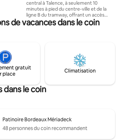
central à Talence, à seulement 10
 Calle
minutes à pied du centre-ville et de la
al.
ligne B du tramway, offrant un accès
ns de vacances dans le coin
facile aux commodités. La maison
climatisée dispose de 3 chambres
spacieuses et d'un charmant jardin sans
vis-à-vis, équipé d'un barbecue et d'une
table. Vous bénéficierez d'une allée
sécurisée permettant de stationner
plusieurs voitures. À l’intérieur, vous
apprécierez le séjour lumineux et la
ement gratuit
cuisine équipée avec son cellier. Pas de
Climatisation
r place
fêtes autorisées
 dans le coin
Patinoire Bordeaux Mériadeck
48 personnes du coin recommandent