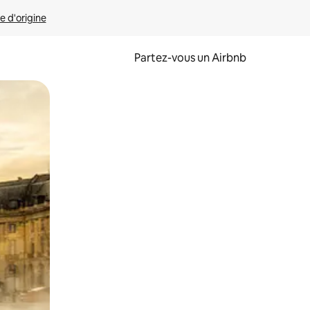
e d'origine
Partez-vous un Airbnb
et en les faisant glisser.