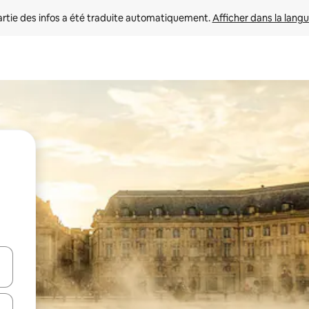
rtie des infos a été traduite automatiquement. 
Afficher dans la langu
utilisant les flèches vers le haut et vers le bas, ou en appuyant dessus 