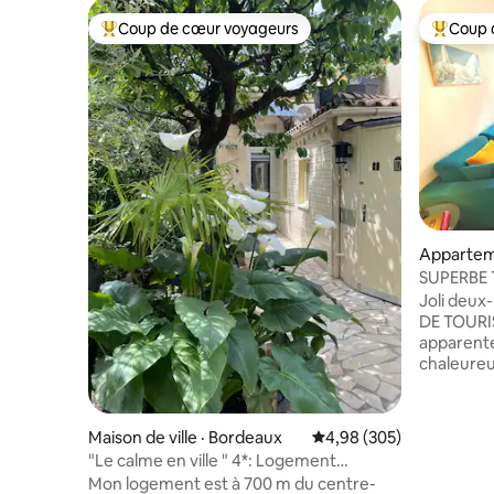
Coup de cœur voyageurs
Coup 
Coup de cœur voyageurs parmi les plus aimés
Coup de 
Appartem
SUPERBE 
BORDEA
Joli deux
DE TOURIS
apparentes
chaleureu
êtes dans 
Bordeaux c
les terras
Maison de ville · Bordeaux
Note moyenne de 4,98 
4,98 (305)
les vieilles ruelles. L
"Le calme en ville " 4*: Logement
premier é
+Stationnement
Mon logement est à 700 m du centre-
ascenseur. Il y a le PARKING p