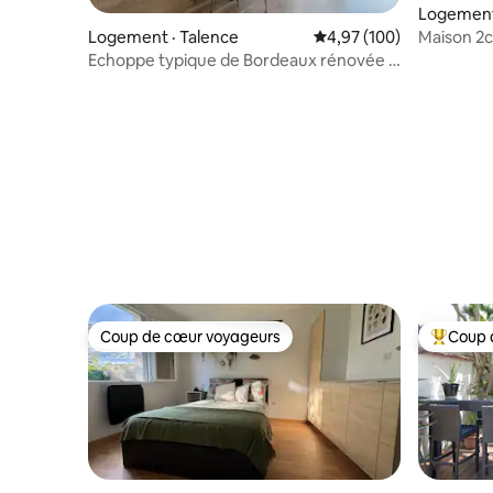
Logement
Logement · Talence
Note moyenne de 4,97 
4,97 (100)
Maison 2c
Bx,calme
Echoppe typique de Bordeaux rénovée 3
ch./3 sdb
Coup de cœur voyageurs
Coup 
Coup de cœur voyageurs
Coup de 