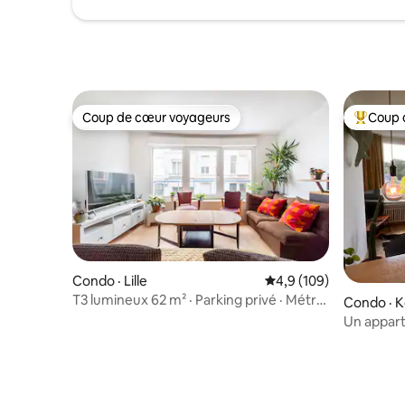
Coup de cœur voyageurs
Coup 
Coup de cœur voyageurs
Coup de 
Condo · Lille
Note moyenne de 4,9 
4,9 (109)
T3 lumineux 62 m² · Parking privé · Métro
Condo · Ko
à 6 min
Un appart
Courtrai