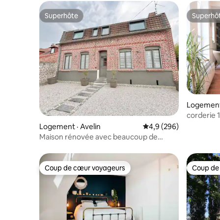
Superhôte
Superhô
Superhôte
Superhô
Logement 
corderie 1
terrasse
Logement · Avelin
Note moyenne de 4,9 
4,9 (296)
Maison rénovée avec beaucoup de
charme
Coup de cœur voyageurs
Coup de
Coup de cœur voyageurs
Coup de