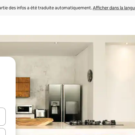
rtie des infos a été traduite automatiquement. 
Afficher dans la langu
utilisant les flèches vers le haut et vers le bas, ou en appuyant dessus 