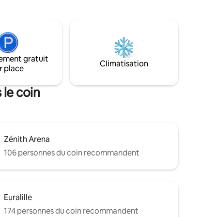
baignoire balnéo après une journée
 d une
d’exploration, ou relaxez vous dans un
 d une
décor balinais apaisant. Pour les soirées
x200.
cinéma, le vidéoprojecteur est prêt à
vous offrir une expérience inoubliable. 💫
✨Réservez dès maintenant pour une
ement gratuit
escapade mémorable à Casa Cinta!
Climatisation
r place
 le coin
Zénith Arena
106 personnes du coin recommandent
Euralille
174 personnes du coin recommandent