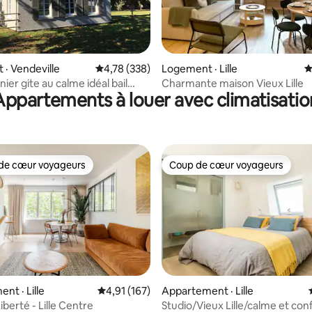
sur 5, 125 commentaires
· Vendeville
Note moyenne de 4,78 sur 5, 338 commentai
4,78 (338)
Logement · Lille
N
ier gite au calme idéal bail
Charmante maison Vieux Lille
Appartements à louer avec climatisatio
de cœur voyageurs
Coup de cœur voyageurs
cœur voyageurs parmi les plus aimés
Coup de cœur voyageurs
nt · Lille
Note moyenne de 4,91 sur 5, 167 commentai
4,91 (167)
Appartement · Lille
iberté - Lille Centre
Studio/Vieux Lille/calme et con