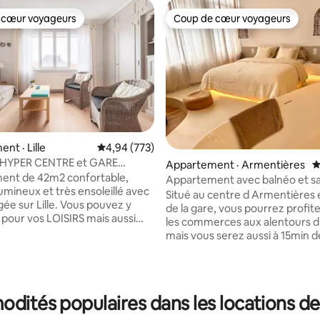
 cœur voyageurs
Coup de cœur voyageurs
 cœur voyageurs
Coup de cœur voyageurs
sur 5, 276 commentaires
nt · Lille
Note moyenne de 4,94 sur 5, 773 commentai
4,94 (773)
 HYPER CENTRE et GARE
Appartement · Armentières
N
hez soi".
ent de 42m2 confortable,
Appartement avec balnéo et s
t très ensoleillé avec
Situé au centre d Armentières
e. Vous pouvez y
de la gare, vous pourrez profit
 pour vos LOISIRS mais aussi
les commerces aux alentours 
AIL , un espace bureau
mais vous serez aussi à 15min de
nible. Vous pourrez admirer de
prenant le train. Ce logement peut
 couchers de soleil.
accueillir travailleurs, voyageur
 au 5ème étage
simplement des personnes sou
nseur, dans une copropriété
profiter de tous les équipemen
odités populaires dans les locations d
lement situé à une
présents dans cet appartement. Da
s rues piétonnières, du vieux
ces 35m2 vous pourrez bénéfic