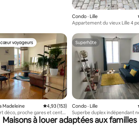
Condo · Lille
Appartement du vieux Lille 4 p
terrasse
 cœur voyageurs
Superhôte
 cœur voyageurs
Superhôte
sur 5, 191 commentaires
a Madeleine
Note moyenne de 4,93 sur 5, 153 commentai
4,93 (153)
Condo · Lille
rt déco, proche gares et centre
Superbe duplex indépendant n
Maisons à louer adaptées aux familles
proche de Lille