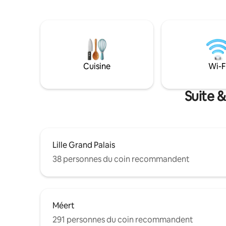
parfaitement aux couples et aux
Lille et à
voyageurs d’affaires en quête d’un
Lille Grand
endroit paisible et raffiné.
Cuisine
Wi-F
Suite &
Lille Grand Palais
38 personnes du coin recommandent
Méert
291 personnes du coin recommandent