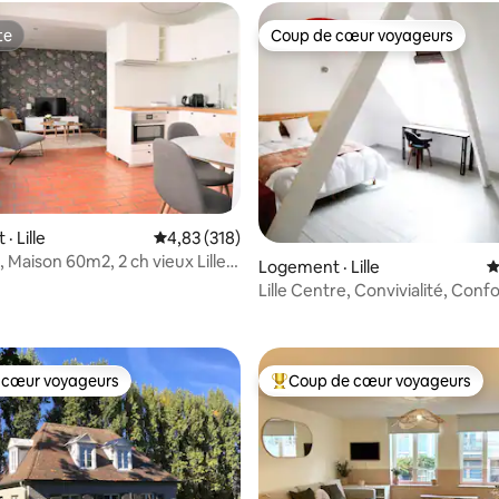
te
Coup de cœur voyageurs
te
Coup de cœur voyageurs
· Lille
Note moyenne de 4,83 sur 5, 318 commentai
4,83 (318)
, Maison 60m2, 2 ch vieux Lille
Logement · Lille
N
sur 5, 296 commentaires
Lille Centre, Convivialité, Confo
 cœur voyageurs
Coup de cœur voyageurs
 cœur voyageurs
Coup de cœur voyageurs parmi 