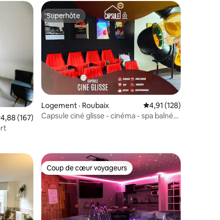
Superhôte
Superhôte
res
Logement · Roubaix
Note moyenne de 4,91
4,91 (128)
Capsule ciné glisse - cinéma - spa balnéo
ote moyenne de 4,88 sur 5, 167 commentaires
4,88 (167)
- garage
rt
Coup de cœur voyageurs
les plus aimés
Coup de cœur voyageurs