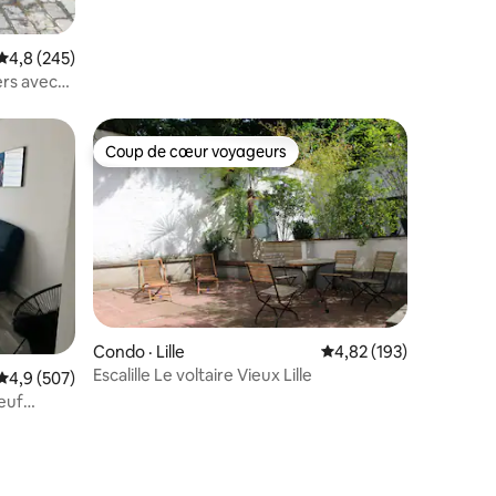
Note moyenne de 4,8 sur 5, 245 commentaires
4,8 (245)
ers avec
Coup de cœur voyageurs
Coup de cœur voyageurs
Condo · Lille
Note moyenne de 4,82 
4,82 (193)
Escalille Le voltaire Vieux Lille
res
Note moyenne de 4,9 sur 5, 507 commentaires
4,9 (507)
euf