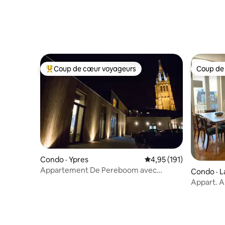
Coup de cœur voyageurs
Coup de
Coup de cœur voyageurs parmi les plus aimés
Coup de
Condo · Ypres
Note moyenne de 4,95 
4,95 (191)
Appartement De Pereboom avec
Condo · L
stationnement + chargeur EV
Appart. A
de Lille