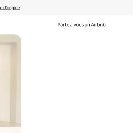
e d'origine
Partez-vous un Airbnb
et en les faisant glisser.