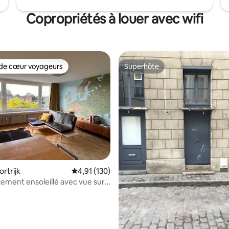
Copropriétés à louer avec wifi
de cœur voyageurs
Superhôte
cœur voyageurs parmi les plus aimés
Superhôte
sur 5, 109 commentaires
rtrijk
Note moyenne de 4,91 sur 5, 130 commentai
4,91 (130)
ement ensoleillé avec vue sur