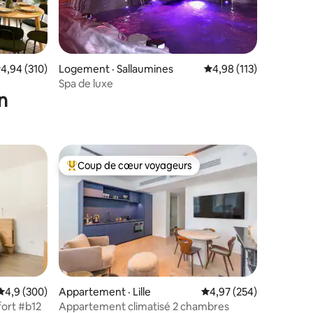
res
ote moyenne de 4,94 sur 5, 310 commentaires
4,94 (310)
Logement · Sallaumines
Note moyenne de 4,98
4,98 (113)
Spa de luxe
n
Coup de cœur voyageurs
Coup de cœur voyageurs parmi les plus aimés
res
Note moyenne de 4,9 sur 5, 300 commentaires
4,9 (300)
Appartement · Lille
Note moyenne de 4,97 
4,97 (254)
fort #b12
Appartement climatisé 2 chambres