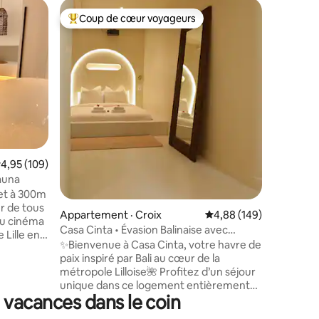
Loft · Le
Coup de cœur voyageurs
Superhô
Coup de cœur voyageurs parmi les plus aimés
Superhô
Luxe & J
Découvre
appartem
Louvre Le
d'un jacu
TV OLED 
équipée. 
douche it
suspendu
res
un sèche
ote moyenne de 4,95 sur 5, 109 commentaires
4,95 (109)
d'un gran
suspendu
auna
d'un cana
 et à 300m
machine 
er de tous
Appartement · Croix
Note moyenne de 4,88 
4,88 (149)
UHD 4K 
du cinéma
Casa Cinta • Évasion Balinaise avec
 Lille en
Balnéo&Cinéma
✨Bienvenue à Casa Cinta, votre havre de
paix inspiré par Bali au cœur de la
s ou tout
métropole Lilloise🌺 Profitez d’un séjour
haitant
unique dans ce logement entièrement
ts
e vacances dans le coin
privatisé, où la sérénité et le confort se
ns
rencontrent. Détendez vous dans la
ier d un