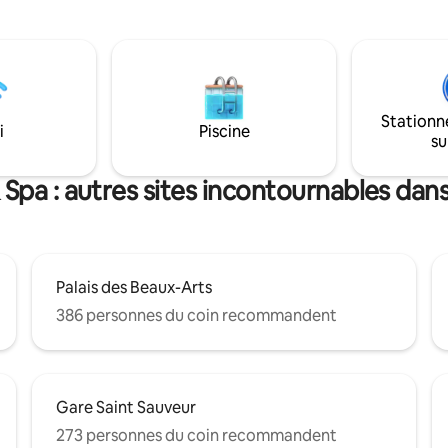
 quelques minutes des gares,
sauna, d une baignoire balnéo,
 Palais. tout se fait a pied
douche, d une cuisine équipée,
télé avec Netflix et d' un lit 160
Stationn
i
Piscine
su
 Spa : autres sites incontournables dans
Palais des Beaux-Arts
386 personnes du coin recommandent
Gare Saint Sauveur
273 personnes du coin recommandent