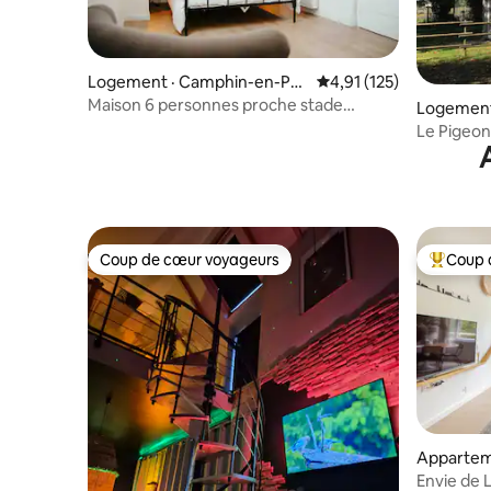
Logement · Camphin-en-Pé
Note moyenne de 4,91 
4,91 (125)
vèle
Maison 6 personnes proche stade
Logement 
pierremauroy/Lille
Le Pigeonn
mobilité
Coup de cœur voyageurs
Coup 
Coup de cœur voyageurs
Coup de 
Apparteme
Envie de L