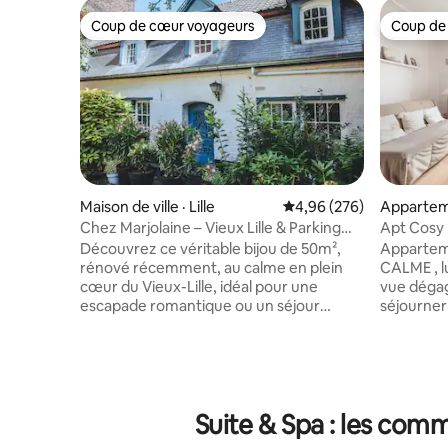
Coup de cœur voyageurs
Coup de
Coup de cœur voyageurs
Coup de
Maison de ville · Lille
Note moyenne de 4,96 
4,96 (276)
Apparteme
Chez Marjolaine – Vieux Lille & Parking
Apt Cosy
inclus
"Comme c
Découvrez ce véritable bijou de 50m²,
Appartem
rénové récemment, au calme en plein
CALME , lumineux e
cœur du Vieux-Lille, idéal pour une
vue dégagée sur Lill
escapade romantique ou un séjour
séjourner
d’exception. Profitez d’un logement
pour le TELETRAV
entièrement indépendant, tout confort,
est dispo
décoré avec goût, avec parking sécurisé
très beaux
inclus. Savourez un moment de détente
L'appartement est situé
sur la terrasse privative, parfaite pour un
AVEC Asce
Suite & Spa : les comm
petit-déjeuner ou un apéritif à deux.
de 10 logements. Idéa
Cette dépendance convient
minute de