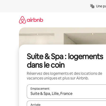
Aller
Une pa
directement
au
contenu
Suite & Spa : logements
dans le coin
Réservez des logements et des locations de
vacances uniques et plus sur Airbnb.
Emplacement
Quand les résultats sont affichés, parcourez-les en 
Arrivée