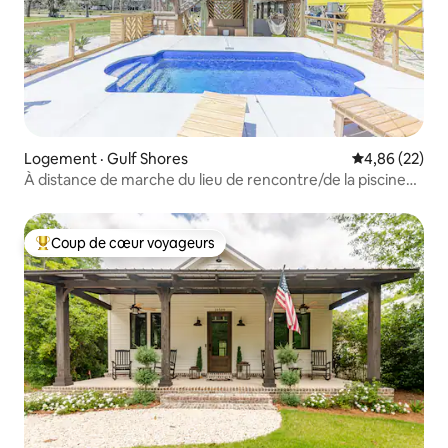
Logement · Gulf Shores
Note moyenne
4,86 (22)
À distance de marche du lieu de rencontre/de la piscine
privée/de l'emplacement central
Coup de cœur voyageurs
Coup de cœur voyageurs parmi les plus aimés