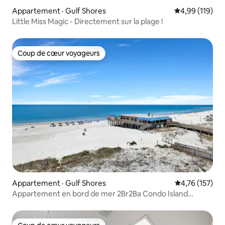
Appartement · Gulf Shores
Note moyenne 
4,99 (119)
Little Miss Magic - Directement sur la plage !
Coup de cœur voyageurs
Coup de cœur voyageurs
Appartement · Gulf Shores
Note moyenne 
4,76 (157)
Appartement en bord de mer 2Br2Ba Condo Island
Shores 559 End Unit