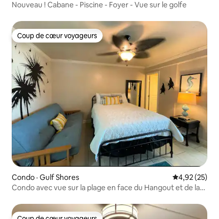
Nouveau ! Cabane - Piscine - Foyer - Vue sur le golfe
Coup de cœur voyageurs
Coup de cœur voyageurs
Condo · Gulf Shores
Note moyenne
4,92 (25)
Condo avec vue sur la plage en face du Hangout et de la
plage!
Coup de cœur voyageurs