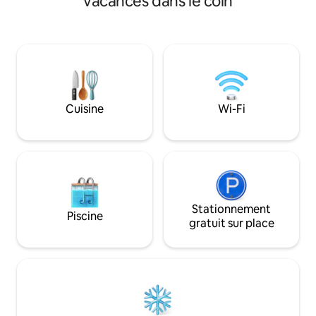
vacances dans le coin
de la beauté du ruisseau. Aujourd'hui, je
l'eau. Faites un b
suis reconnaissante de le partager avec
l'eau ou cuisinez d
mes voyageurs. Miflin Creek se jette
entièrement équip
dans Wolf Bay et dans le golfe, mais vous
accès rapide et ce
n'êtes qu'à 8 minutes de l'aéroport
restaurants, épicer
international d'Orange Beach (OWA), à
Équipement de pl
proximité d'excellents restaurants et à
gratuits inclus! Les séjours longue durée
une courte distance en voiture des
pour les retraités
Cuisine
Wi-Fi
magnifiques plages de la côte du golfe
contactez-nous pou
de l'Alabama. J'espère que vous aimerez
cet endroit autant que moi.
Stationnement
Piscine
gratuit sur place