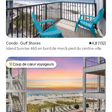
Condo · Gulf Shores
Note moyenne
4,8 (132)
Island Sunrise 460 en bord de mer/à pied du centre-ville
Coup de cœur voyageurs
Coup de cœur voyageurs parmi les plus aimés