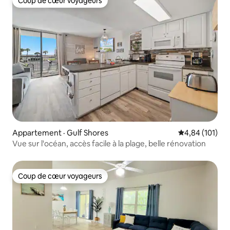
Coup de cœur voyageurs
Coup de cœur voyageurs
Appartement · Gulf Shores
Note moyenne 
4,84 (101)
Vue sur l'océan, accès facile à la plage, belle rénovation
Coup de cœur voyageurs
Coup de cœur voyageurs