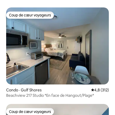
Coup de cœur voyageurs
Coup de cœur voyageurs
Condo · Gulf Shores
Note moyenne
4,8 (312)
Beachview 217 Studio *En face de Hangout/Plage*
Coup de cœur voyageurs
Coup de cœur voyageurs