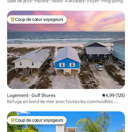
Salle de jeux* Piscine* Vélos* 4 arcades* Foyer* Ping-pong
Coup de cœur voyageurs
Coup de cœur voyageurs parmi les plus aimés
Logement · Gulf Shores
Note moyenne 
4,99 (125)
Refuge en bord de mer avec toutes les commodités.
Réservez maintenant!
Coup de cœur voyageurs
Coup de cœur voyageurs parmi les plus aimés