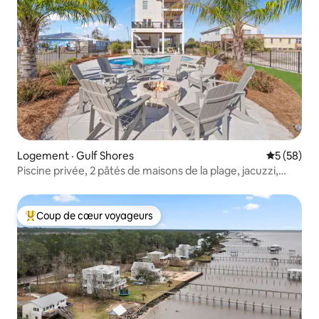
Logement · Gulf Shores
Note moye
5 (58)
Piscine privée, 2 pâtés de maisons de la plage, jacuzzi,
foyer
Coup de cœur voyageurs
Coup de cœur voyageurs parmi les plus aimés