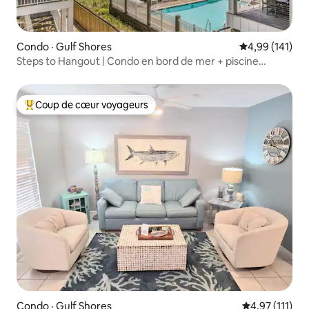
Condo · Gulf Shores
Note moyenne 
4,99 (141)
Steps to Hangout | Condo en bord de mer + piscine
chauffée
Coup de cœur voyageurs
Coup de cœur voyageurs parmi les plus aimés
Condo · Gulf Shores
Note moyenne 
4,97 (111)