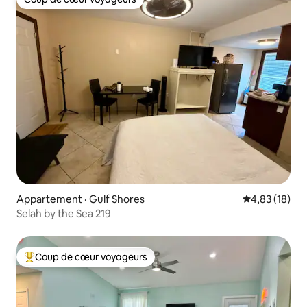
Coup de cœur voyageurs
Appartement · Gulf Shores
Note moyenne
4,83 (18)
Selah by the Sea 219
Coup de cœur voyageurs
Coup de cœur voyageurs parmi les plus aimés