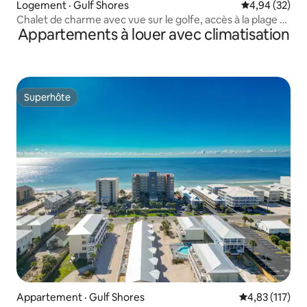
Logement · Gulf Shores
Note moyenne
4,94 (32)
Chalet de charme avec vue sur le golfe, accès à la plage et
Appartements à louer avec climatisation
piscine
Superhôte
Superhôte
Appartement · Gulf Shores
Note moyenne 
4,83 (117)