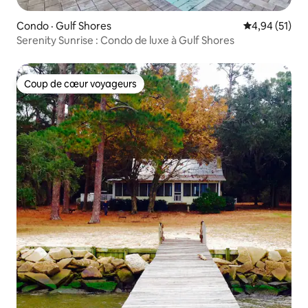
Condo · Gulf Shores
Note moyenne
4,94 (51)
Serenity Sunrise : Condo de luxe à Gulf Shores
Coup de cœur voyageurs
Coup de cœur voyageurs