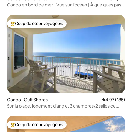
Condo en bord de mer | Vue sur l'océan | À quelques pas
de la plage!
Coup de cœur voyageurs
Coup de cœur voyageurs parmi les plus aimés
Condo · Gulf Shores
Note moyenne 
4,97 (185)
Sur la plage, logement d'angle, 3 chambres/2 salles de
bain
Coup de cœur voyageurs
Coup de cœur voyageurs parmi les plus aimés