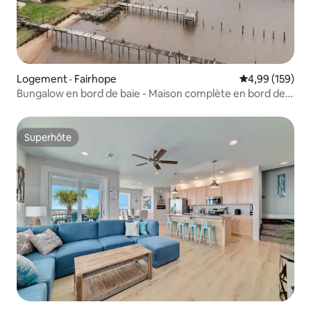
Logement · Fairhope
Note moyenne 
4,99 (159)
Bungalow en bord de baie - Maison complète en bord de
baie avec jetée
Superhôte
Superhôte