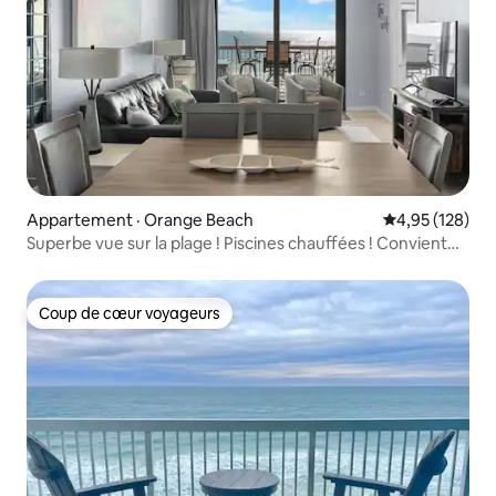
Appartement · Orange Beach
Note moyenne 
4,95 (128)
Superbe vue sur la plage ! Piscines chauffées ! Convient
aux familles
Coup de cœur voyageurs
Coup de cœur voyageurs