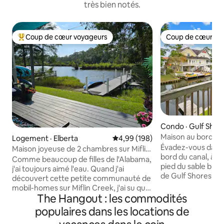
très bien notés.
Coup de cœur voyageurs
Coup de cœur vo
Coup de cœur voyageurs parmi les plus aimés
Coup de cœur vo
Condo · Gulf Shor
Maison au bord du 
Logement · Elberta
Note moyenne de 4,99 sur 5, 1
4,99 (198)
quais | Marchez jus
Évadez-vous dans 
Maison joyeuse de 2 chambres sur Miflin
bord du canal, à 
Creek
Comme beaucoup de filles de l'Alabama,
pied du sable blan
j'ai toujours aimé l'eau. Quand j'ai
de Gulf Shores et
découvert cette petite communauté de
Pêchez ou mettez 
mobil-homes sur Miflin Creek, j'ai su que
depuis les quais f
The Hangout : les commodités
j'avais trouvé quelque chose de spécial :
long du canal. Siro
un endroit paisible pour faire du kayak,
populaires dans les locations de
détendez-vous sur
observer les oiseaux, pêcher et profiter
avec une vue pitto