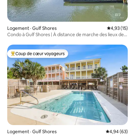
Logement · Gulf Shores
Note moyenne
4,93 (15)
Condo à Gulf Shores | À distance de marche des lieux de
vie nocturne et de la plage
Coup de cœur voyageurs
Coup de cœur voyageurs parmi les plus aimés
Logement · Gulf Shores
Note moyenne
4,94 (63)