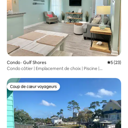
Condo · Gulf Shores
Note moye
5 (23)
Condo côtier | Emplacement de choix | Piscine |
GulfShores
Coup de cœur voyageurs
Coup de cœur voyageurs