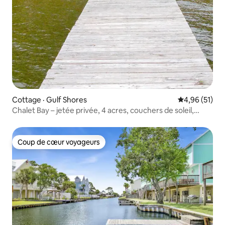
Cottage · Gulf Shores
Note moyenne
4,96 (51)
Chalet Bay – jetée privée, 4 acres, couchers de soleil,
sentier
Coup de cœur voyageurs
Coup de cœur voyageurs