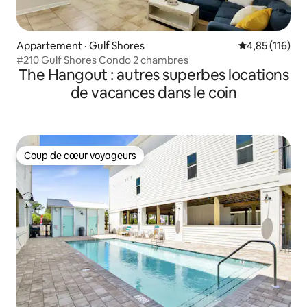
Appartement · Gulf Shores
Note moyenne 
4,85 (116)
#210 Gulf Shores Condo 2 chambres
The Hangout : autres superbes locations
de vacances dans le coin
Coup de cœur voyageurs
Coup de cœur voyageurs