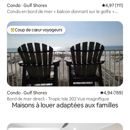
Condo · Gulf Shores
Note moyenne 
4,97 (111)
Condo en bord de mer + balcon donnant sur le golfe +
6 places + piscines
Coup de cœur voyageurs
Coup de cœur voyageurs parmi les plus aimés
Condo · Gulf Shores
Note moyenne 
4,94 (159)
Bord de mer direct - Tropic Isle 202 Vue magnifique
Maisons à louer adaptées aux familles