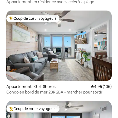
Appartement en résidence avec accès à la plage
Coup de cœur voyageurs
Coup de cœur voyageurs parmi les plus aimés
Appartement · Gulf Shores
Note moyenne 
4,95 (106)
Condo en bord de mer 2BR 2BA - marcher pour sortir
Coup de cœur voyageurs
Coup de cœur voyageurs parmi les plus aimés