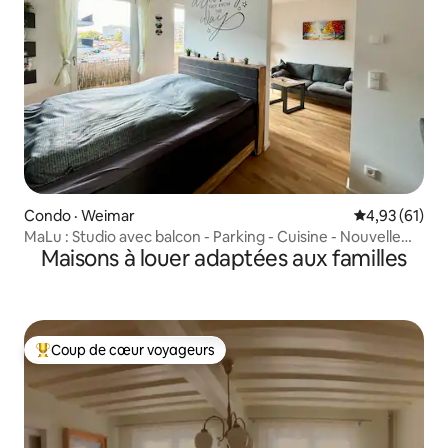
Condo · Weimar
Note moyenne
4,93 (61)
MaLu : Studio avec balcon - Parking - Cuisine - Nouvelle
Maisons à louer adaptées aux familles
construction
Coup de cœur voyageurs
Coup de cœur voyageurs parmi les plus aimés