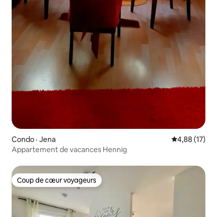
Condo · Jena
Note moyenne
4,88 (17)
Appartement de vacances Hennig
Coup de cœur voyageurs
Coup de cœur voyageurs