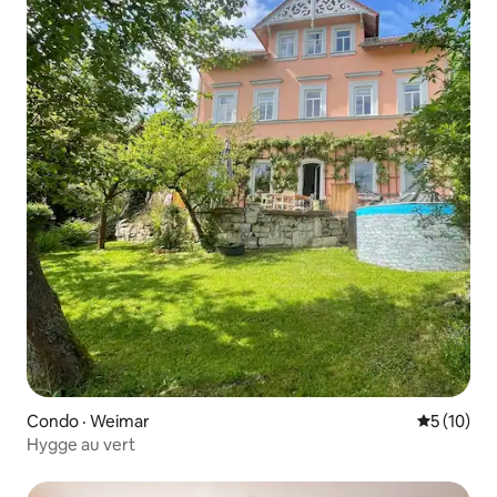
Condo · Weimar
Note moye
5 (10)
Hygge au vert