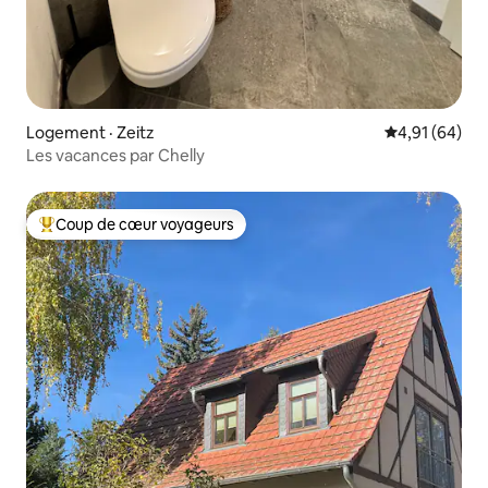
Logement · Zeitz
Note moyenne
4,91 (64)
Les vacances par Chelly
Coup de cœur voyageurs
Coup de cœur voyageurs parmi les plus aimés