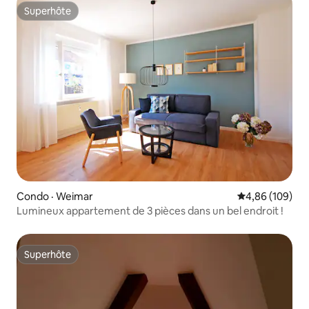
Superhôte
Superhôte
Condo · Weimar
Note moyenne 
4,86 (109)
Lumineux appartement de 3 pièces dans un bel endroit !
Superhôte
Superhôte