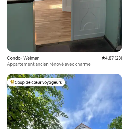
Condo · Weimar
Note moyenne
4,87 (23)
Appartement ancien rénové avec charme
Coup de cœur voyageurs
Coup de cœur voyageurs parmi les plus aimés