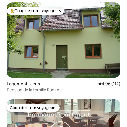
Coup de cœur voyageurs
Coup de cœur voyageurs parmi les plus aimés
Logement · Jena
Note moyenne 
4,96 (114)
Pension de la famille Ranke
Coup de cœur voyageurs
Coup de cœur voyageurs