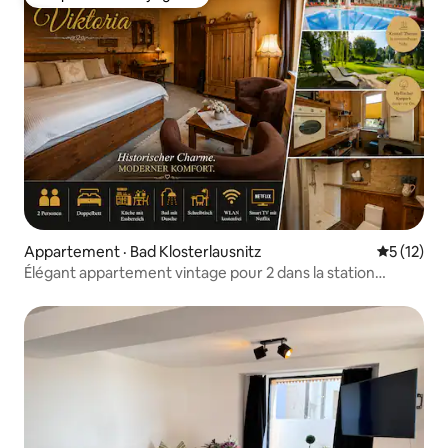
Coup de cœur voyageurs
Appartement · Bad Klosterlausnitz
Note moye
5 (12)
Élégant appartement vintage pour 2 dans la station
thermale