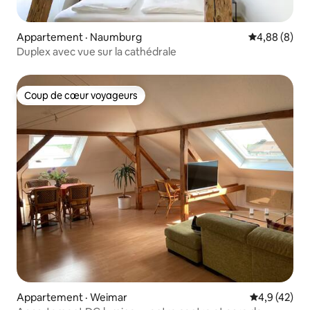
Appartement · Naumburg
Note moyenn
4,88 (8)
Duplex avec vue sur la cathédrale
Coup de cœur voyageurs
Coup de cœur voyageurs
Appartement · Weimar
Note moyenn
4,9 (42)