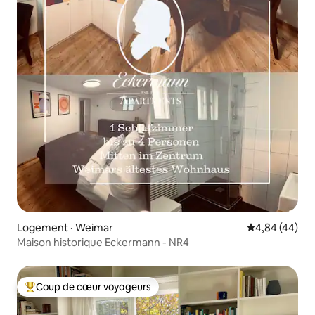
Logement · Weimar
Note moyenne
4,84 (44)
Maison historique Eckermann - NR4
Coup de cœur voyageurs
Coup de cœur voyageurs parmi les plus aimés