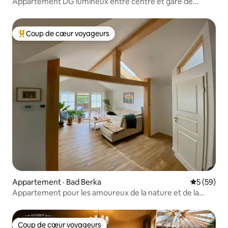
Appartement DG lumineux entre centre et gare de
Weimar
Coup de cœur voyageurs
Coup de cœur voyageurs parmi les plus aimés
Appartement · Bad Berka
Note moye
5 (59)
Appartement pour les amoureux de la nature et de la
culture
Coup de cœur voyageurs