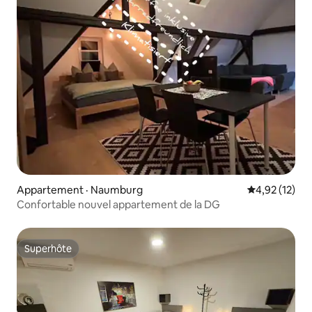
Appartement · Naumburg
Note moyenne
4,92 (12)
Confortable nouvel appartement de la DG
Superhôte
Superhôte