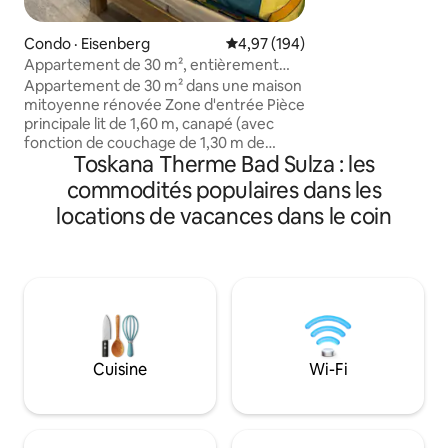
la station thermal
district de Burgenl
Condo · Eisenberg
Note moyenne de 4,97 sur 5, 1
4,97 (194)
pouvez rapidement
Appartement de 30 m², entièrement
destinations intére
meublé, Prime Video, moderne
Appartement de 30 m² dans une maison
cathédrale de Na
mitoyenne rénovée Zone d'entrée Pièce
nombreux château
principale lit de 1,60 m, canapé (avec
Pforta, ainsi que d
fonction de couchage de 1,30 m de
des grandes villes
Toskana Therme Bad Sulza : les
large), table à manger exécutée comme
ou Weimar, ici vo
buffet Cuisine entièrement équipée
commodités populaires dans les
détendre, profite
(appareils haut de gamme, café, thé,
vous remettre de l
locations de vacances dans le coin
chocolat à boire gratuit) en face de la
double vasque à gauche, entrée de la
douche de pluie ouverte à droite des
toilettes (porte verrouillable) el. Volets
roulants pièce principale & toilettes
Stores plissés sur toutes les fenêtres Le
véhicule(s) peut être (s) garé
directement devant la propriété
Cuisine
Wi-Fi
(impasse) ! Cour pas encore rénovée