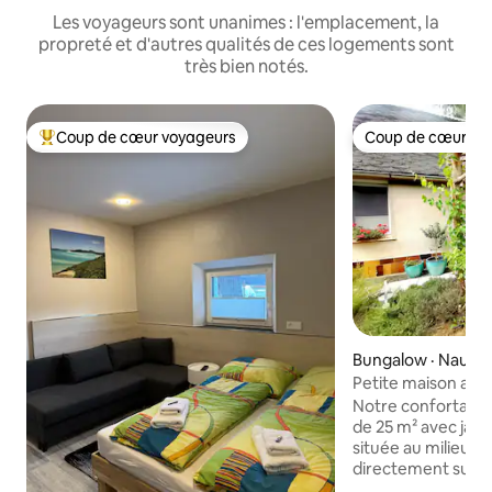
Les voyageurs sont unanimes : l'emplacement, la
propreté et d'autres qualités de ces logements sont
très bien notés.
Coup de cœur voyageurs
Coup de cœur vo
Coup de cœur voyageurs parmi les plus aimés
Coup de cœur vo
Bungalow · Naum
Petite maison avec
vignobles
Notre confortable
de 25 m² avec jard
située au milieu de
directement sur la 
cyclable de la Saal