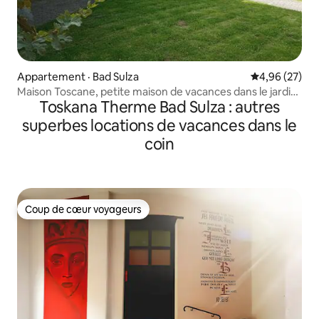
Appartement · Bad Sulza
Note moyenne
4,96 (27)
Maison Toscane, petite maison de vacances dans le jardin
Toskana Therme Bad Sulza : autres
toscan
superbes locations de vacances dans le
coin
Coup de cœur voyageurs
Coup de cœur voyageurs