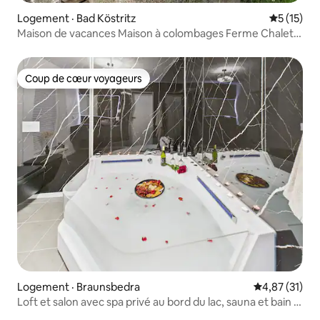
Logement · Bad Köstritz
Note moye
5 (15)
Maison de vacances Maison à colombages Ferme Chalet
Sauna
Coup de cœur voyageurs
Coup de cœur voyageurs
Logement · Braunsbedra
Note moyenne
4,87 (31)
Loft et salon avec spa privé au bord du lac, sauna et bain à
remous