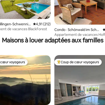
illingen-Schwennin
Note moyenne de 4,91 sur 5, 212 commentai
4,91 (212)
ent de vacances BlackForest
sur 5, 150 commentaires
Condo · Schönwald im Schw
N
arzwald
Appartement de vacances Ho
Maisons à louer adaptées aux familles
 cœur voyageurs
Coup de cœur voyageurs
 cœur voyageurs
Coup de cœur voyageurs parmi 