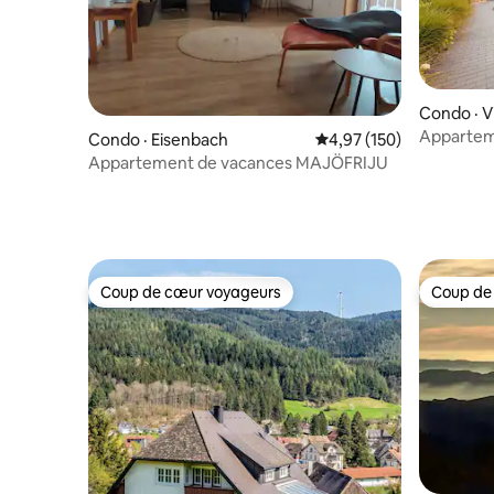
Condo · V
gen
Appartem
Condo · Eisenbach
Note moyenne de 4,97 
4,97 (150)
Appartement de vacances MAJÖFRIJU
Coup de cœur voyageurs
Coup de
Coup de cœur voyageurs
Coup de