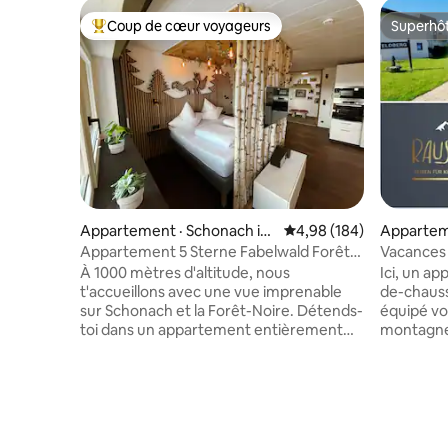
Coup de cœur voyageurs
Superhô
Coup de cœur voyageurs parmi les plus aimés
Superhô
Appartement · Schonach im
Note moyenne de 4,98 
4,98 (184)
Apparteme
Schwarzwald
m Schwar
Appartement 5 Sterne Fabelwald Forêt-
Vacances 
Noire
piscine e
À 1000 mètres d'altitude, nous
Ici, un a
t'accueillons avec une vue imprenable
de-chauss
sur Schonach et la Forêt-Noire. Détends-
équipé vou
toi dans un appartement entièrement
montagne 
rénové en 2023 avec des équipements
ski (télésk
ultra-modernes et une grande attention
randonnée
portée aux détails. Qu'il s'agisse d'un
votre esp
véritable arbre dans le salon, d'un
terrasse a
couvre-lit fleuri au-dessus du lit, de murs
bien-être 
à colombages, d'une douche à effet pluie
la famille