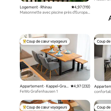
sauna priv
Logement · Rhinau
Note moyenne de 4,97 
4,97 (119)
Maisonnette avec piscine près d’Europa-
Park
Coup de cœur voyageurs
Coup de
Coup de cœur voyageurs parmi les plus aimés
Coup de
Appartement · Kappel-Graf
Note moyenne de 4,97 
4,97 (232)
Apparteme
enhausen
reisgau
FeWo Grafenhausen 1
confortab
« compact
Coup de cœur voyageurs
Coup de
Coup de cœur voyageurs parmi les plus aimés
Coup de