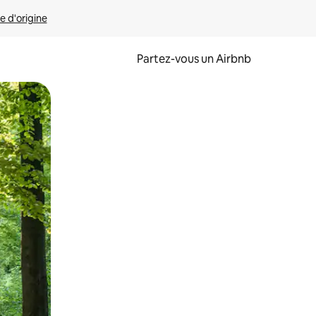
e d'origine
Partez-vous un Airbnb
et en les faisant glisser.