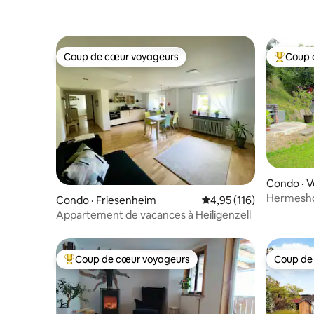
Coup de cœur voyageurs
Coup 
Coup de cœur voyageurs
Coup de 
Condo · 
Hermesho
Condo · Friesenheim
Note moyenne de 4,95 
4,95 (116)
Forêt-Noi
Appartement de vacances à Heiligenzell
Coup de cœur voyageurs
Coup de
Coup de cœur voyageurs parmi les plus aimés
Coup de