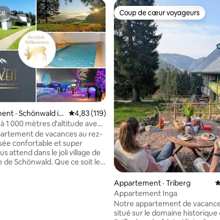
te
Coup de cœur voyageurs
te
Coup de cœur voyageurs
sur 5, 184 commentaires
nt · Schönwald i
Note moyenne de 4,83 sur 5, 119 commentai
4,83 (119)
zwald
à 1 000 mètres d'altitude avec
t sauna
ppartement de vacances au rez-
ée confortable et super
s attend dans le joli village de
de Schönwald. Que ce soit le
i au coin de la rue), la
 ou tout simplement laisser
Appartement · Triberg
N
rit vagabonder sur la grande
Appartement Inga
vec jardin ou dans l'espace
Notre appartement de vacance
avec piscine et sauna. Ici, toute
situé sur le domaine historique
 en a pour son argent ! Wifi