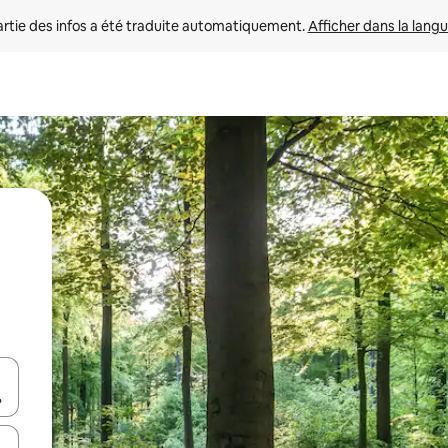
rtie des infos a été traduite automatiquement. 
Afficher dans la langu
utilisant les flèches vers le haut et vers le bas, ou en appuyant dessus 