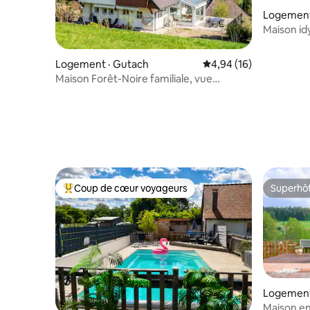
Logement
Maison id
Forêt-Noi
Logement · Gutach
Note moyenne de 4,94
4,94 (16)
Maison Forêt-Noire familiale, vue
superbe
Coup de cœur voyageurs
Superhô
Coup de cœur voyageurs parmi les plus aimés
Superhô
Logement
Maison en