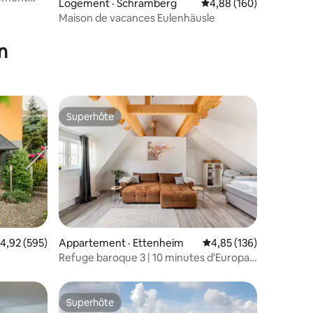
Logement · Schramberg
Note moyenne de 4,88 
4,88 (160)
Maison de vacances Eulenhäusle
n
Superhôte
Superhôte
ote moyenne de 4,92 sur 5, 595 commentaires
4,92 (595)
Appartement · Ettenheim
Note moyenne de 4,85 
4,85 (136)
res
Refuge baroque 3 | 10 minutes d'Europa-
Park
Superhôte
les plus aimés
Superhôte