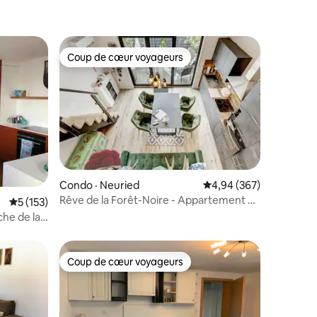
Coup de cœur voyageurs
les plus aimés
Coup de cœur voyageurs
res
Condo · Neuried
Note moyenne de 4,94 
4,94 (367)
Rêve de la Forêt-Noire - Appartement de
Note moyenne de 5 sur 5, 153 commentaires
5 (153)
vacances neuf avec terrasse !
he de la
Coup de cœur voyageurs
les plus aimés
Coup de cœur voyageurs