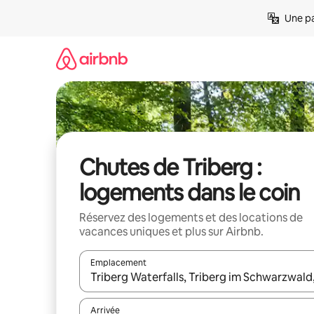
Aller
Une pa
directement
au
contenu
Chutes de Triberg :
logements dans le coin
Réservez des logements et des locations de
vacances uniques et plus sur Airbnb.
Emplacement
Quand les résultats sont affichés, parcourez-les en 
Arrivée