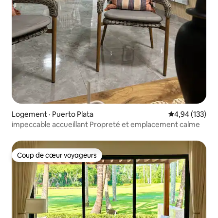
Logement · Puerto Plata
Note moyenne 
4,94 (133)
impeccable accueillant Propreté et emplacement calme
Coup de cœur voyageurs
Coup de cœur voyageurs