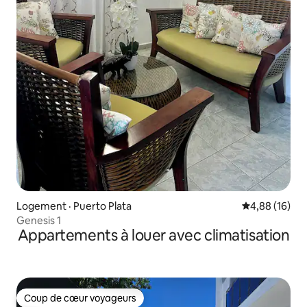
Logement · Puerto Plata
Note moyenne
4,88 (16)
Genesis 1
Appartements à louer avec climatisation
Coup de cœur voyageurs
Coup de cœur voyageurs