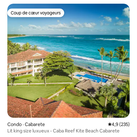
Coup de cœur voyageurs
Coup de cœur voyageurs
Condo · Cabarete
Note moyenne
4,9 (235)
Lit king size luxueux - Caba Reef Kite Beach Cabarete