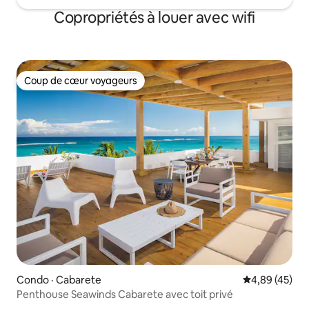
Copropriétés à louer avec wifi
Coup de cœur voyageurs
Coup de cœur voyageurs
Condo · Cabarete
Note moyenne
4,89 (45)
Penthouse Seawinds Cabarete avec toit privé