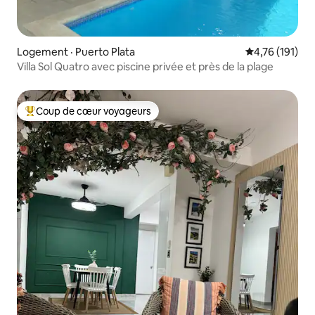
Logement · Puerto Plata
Note moyenne 
4,76 (191)
Villa Sol Quatro avec piscine privée et près de la plage
Coup de cœur voyageurs
Coup de cœur voyageurs parmi les plus aimés