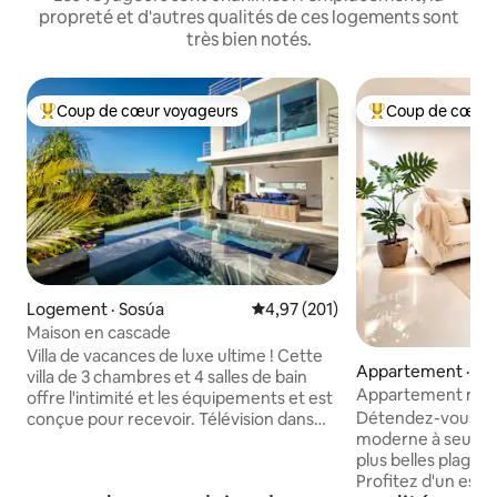
propreté et d'autres qualités de ces logements sont
très bien notés.
Coup de cœur voyageurs
Coup de cœur 
Coup de cœur voyageurs parmi les plus aimés
Coup de cœur voy
Logement · Sosúa
Note moyenne de 4,97 sur 5, 2
4,97 (201)
Maison en cascade
Villa de vacances de luxe ultime ! Cette
Appartement · Pue
villa de 3 chambres et 4 salles de bain
Appartement neuf
offre l'intimité et les équipements et est
Détendez-vous d
conçue pour recevoir. Télévision dans
moderne à seulem
chaque pièce. Table de billard, sécurité
plus belles plages 
24h/24. Profitez d'une vue magnifique
Profitez d'un esp
depuis la piscine à débordement et le