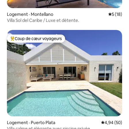
Logement · Montellano
Note moye
5 (18)
Villa Sol del Caribe / Luxe et détente.
Coup de cœur voyageurs
Coup de cœur voyageurs parmi les plus aimés
Logement · Puerto Plata
Note moyenne
4,94 (50)
Villa calme et élégante avec piscine privée