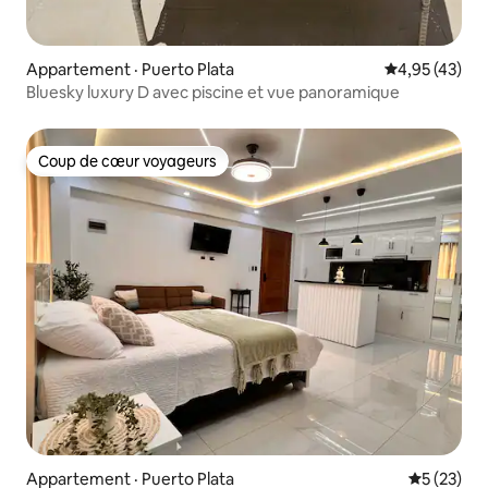
Appartement · Puerto Plata
Note moyenne
4,95 (43)
Bluesky luxury D avec piscine et vue panoramique
Coup de cœur voyageurs
Coup de cœur voyageurs
Appartement · Puerto Plata
Note moye
5 (23)