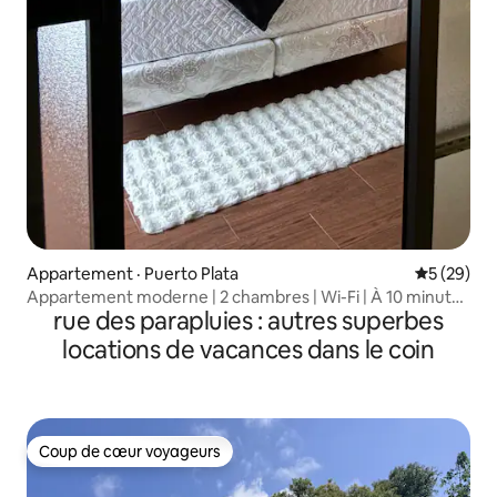
Appartement · Puerto Plata
Note moye
5 (29)
Appartement moderne | 2 chambres | Wi-Fi | À 10 minutes
rue des parapluies : autres superbes
du centre
locations de vacances dans le coin
Coup de cœur voyageurs
Coup de cœur voyageurs