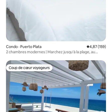
Condo · Puerto Plata
Note moyenne 
4,87 (159)
2 chambres modernes | Marchez jusqu'à la plage, au
Malecón et aux restaurants
Coup de cœur voyageurs
Coup de cœur voyageurs