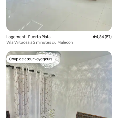
Logement · Puerto Plata
Note moyenne
4,84 (57)
Villa Virtuosa à 2 minutes du Malecon
Coup de cœur voyageurs
Coup de cœur voyageurs