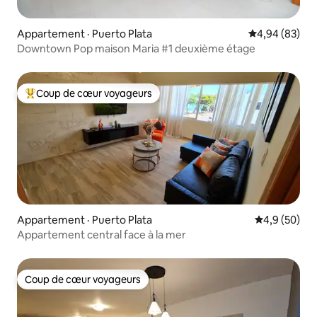
Appartement · Puerto Plata
Note moyenne
4,94 (83)
Downtown Pop maison Maria #1 deuxième étage
Coup de cœur voyageurs
Coup de cœur voyageurs parmi les plus aimés
Appartement · Puerto Plata
Note moyenn
4,9 (50)
Appartement central face à la mer
Coup de cœur voyageurs
Coup de cœur voyageurs