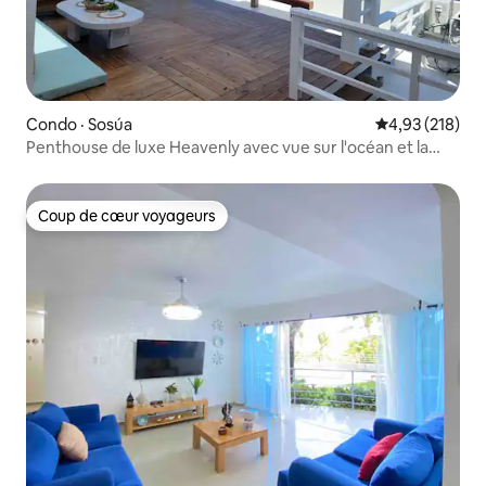
Condo · Sosúa
Note moyenne 
4,93 (218)
Penthouse de luxe Heavenly avec vue sur l'océan et la
plage
Coup de cœur voyageurs
Coup de cœur voyageurs