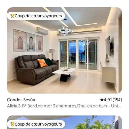
barbecue et centre-ville
Coup de cœur voyageurs
Coup de cœur voyageurs parmi les plus aimés
Condo · Sosúa
Note moyenne 
4,91 (154)
Alicia 3-B* Bord de mer 2 chambres/2 salles de bain – Unité
au 3e étage
Coup de cœur voyageurs
Coup de cœur voyageurs parmi les plus aimés