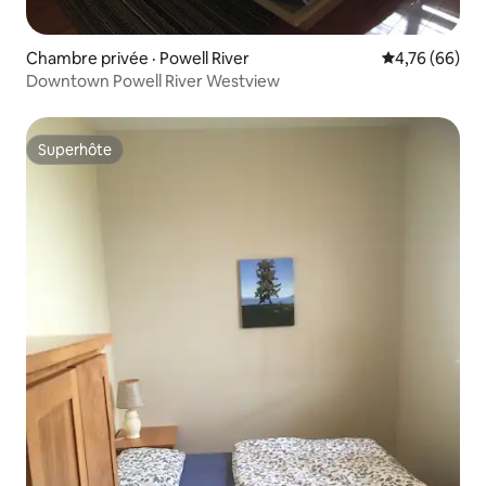
Chambre privée · Powell River
Note moyenne
4,76 (66)
Downtown Powell River Westview
Superhôte
Superhôte