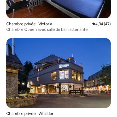
Chambre privée · Victoria
Note moyenne
4,34 (47)
Chambre Queen avec salle de bain attenante
Chambre privée · Whistler