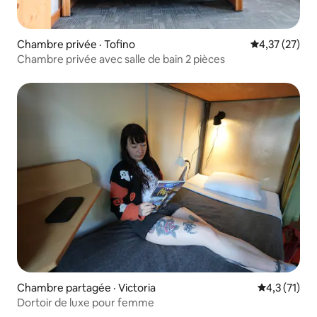
Chambre privée · Tofino
Note moyenne
4,37 (27)
Chambre privée avec salle de bain 2 pièces
Chambre partagée · Victoria
Note moyenn
4,3 (71)
Dortoir de luxe pour femme