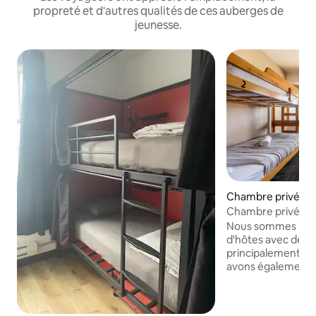
propreté et d'autres qualités de ces auberges de
jeunesse.
Chambre privée · 
Chambre privée av
salles de bain par
Nous sommes une 
d'hôtes avec des
principalement pr
avons également d
auberge). Nous s
situés sur l'eau da
Tofino. Nous off