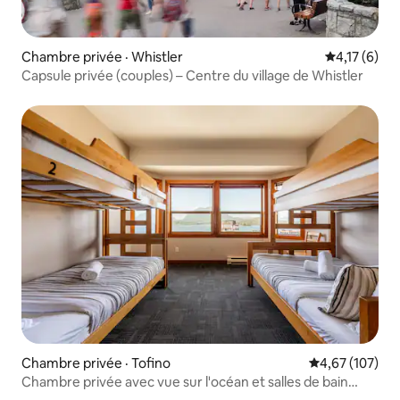
Chambre privée · Whistler
Note moyenn
4,17 (6)
Capsule privée (couples) – Centre du village de Whistler
Chambre privée · Tofino
Note moyenne 
4,67 (107)
Chambre privée avec vue sur l'océan et salles de bain
partagées