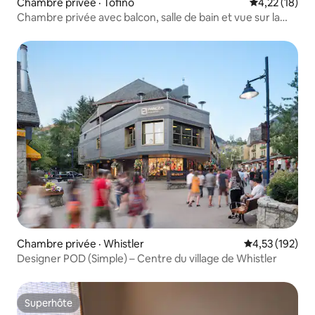
Chambre privée · Tofino
Note moyenne
4,22 (18)
Chambre privée avec balcon, salle de bain et vue sur la
crique
Chambre privée · Whistler
Note moyenne 
4,53 (192)
Designer POD (Simple) – Centre du village de Whistler
Superhôte
Superhôte