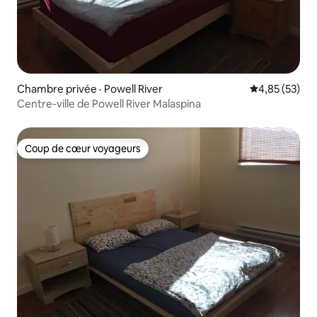
Chambre privée · Powell River
Note moyenne
4,85 (53)
Centre-ville de Powell River Malaspina
Coup de cœur voyageurs
Coup de cœur voyageurs