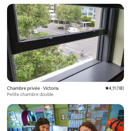
Chambre privée · Victoria
Note moyenn
4,11 (18)
Petite chambre double