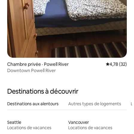
Chambre privée · Powell River
Note moyenne
4,78 (32)
Downtown Powell River
Destinations à découvrir
Destinations aux alentours
Autres types de logements
L
Seattle
Vancouver
Locations de vacances
Locations de vacances