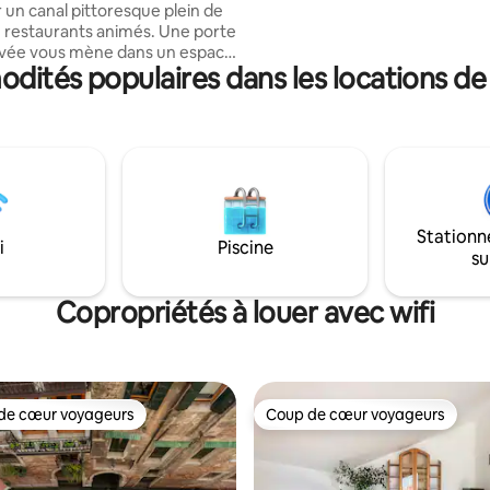
 un canal pittoresque plein de
dans une mini-maison. L’espace
e restaurants animés. Une porte
équipé de tout le confort : gra
ivée vous mène dans un espace
douche, wi-fi et télévision à écr
modités populaires dans les locations de
 au rez-de-chaussée (laveuse et
Sur le toit, terrasse panoramiq
 puis à l'étage, vous entrez
vue à 360° (commune)
uperbe espace conçu par un
e composé d'une cuisine
nt équipée + salle à manger,
n élégant, de 2 grandes
avec des lits super-king et de 2
bain, l'une avec une luxueuse
Stationn
 sur pied. Nous avons
i
Piscine
su
 un canapé-lit double
le dans le salon qui peut
r deux personnes.
Copropriétés à louer avec wifi
de cœur voyageurs
Coup de cœur voyageurs
cœur voyageurs parmi les plus aimés
Coup de cœur voyageurs