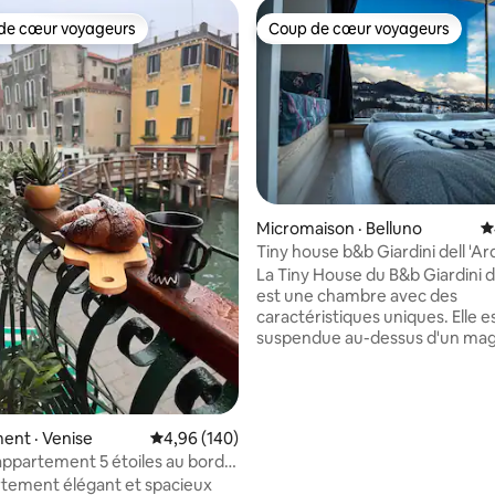
de cœur voyageurs
Coup de cœur voyageurs
cœur voyageurs parmi les plus aimés
Coup de cœur voyageurs
sur 5, 162 commentaires
Micromaison · Belluno
N
Tiny house b&b Giardini dell 'Ar
La Tiny House du B&b Giardini d
est une chambre avec des
caractéristiques uniques. Elle e
suspendue au-dessus d'un mag
paysage naturel, avec vue sur l
montagnes et sur la gorge pro
torrent Ardo. La grande fenêtr
permet de vous coucher et de 
ent · Venise
Note moyenne de 4,96 sur 5, 140 commentai
4,96 (140)
du paysage à couper le souffle.
ppartement 5 étoiles au bord
mobilier est conçu pour pouvoi
très élégant !
tement élégant et spacieux
effectuer toutes les fonction