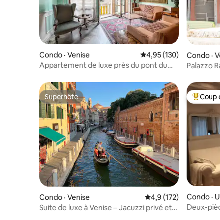
Condo · Venise
Note moyenne de 4,95 
4,95 (130)
Condo · V
Appartement de luxe près du pont du
Palazzo Ra
Rialto, Venise
ascenseu
Superhôte
Coup 
Superhôte
Coup de 
Condo · U
Condo · Venise
Note moyenne de 4,9 
4,9 (172)
Deux-piè
Suite de luxe à Venise – Jacuzzi privé et
design