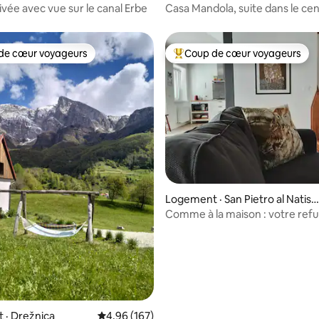
ivée avec vue sur le canal Erbe
Casa Mandola, suite dans le ce
Venise
de cœur voyageurs
Coup de cœur voyageurs
cœur voyageurs parmi les plus aimés
Coup de cœur voyageurs parmi 
sur 5, 126 commentaires
Logement · San Pietro al Natiso
ne
Comme à la maison : votre ref
le vieux village
 · Drežnica
Note moyenne de 4,96 sur 5, 167 commentai
4,96 (167)