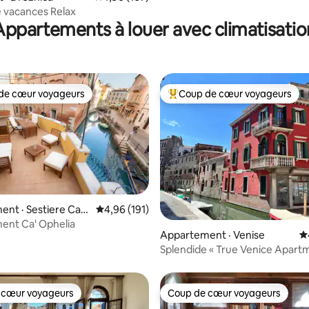
 vacances Relax
Appartements à louer avec climatisatio
de cœur voyageurs
Coup de cœur voyageurs
cœur voyageurs parmi les plus aimés
Coup de cœur voyageurs parmi 
tiere Cast
Note moyenne de 4,96 sur 5, 191 commentai
4,96 (191)
sur 5, 730 commentaires
ent Ca' Ophelia
Appartement · Venise
N
Splendide « True Venice Apart
avec vue sur l'eau
 cœur voyageurs
Coup de cœur voyageurs
 cœur voyageurs
Coup de cœur voyageurs