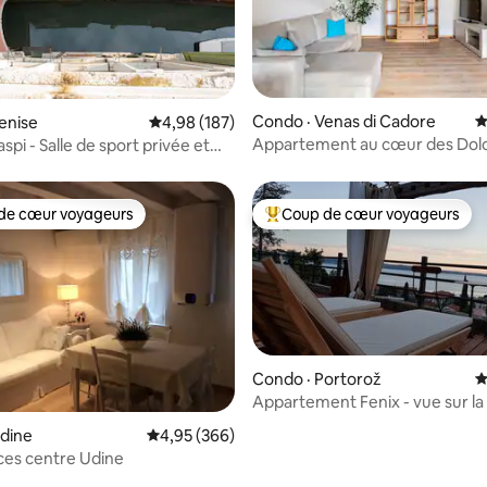
sur 5, 130 commentaires
Condo · Venas di Cadore
N
enise
Note moyenne de 4,98 sur 5, 187 commentai
4,98 (187)
Appartement au cœur des Dol
spi - Salle de sport privée et
r
de cœur voyageurs
Coup de cœur voyageurs
cœur voyageurs parmi les plus aimés
Coup de cœur voyageurs parmi 
Condo · Portorož
N
Appartement Fenix - vue sur la
Portorose
dine
Note moyenne de 4,95 sur 5, 366 commentai
4,95 (366)
sur 5, 172 commentaires
ces centre Udine