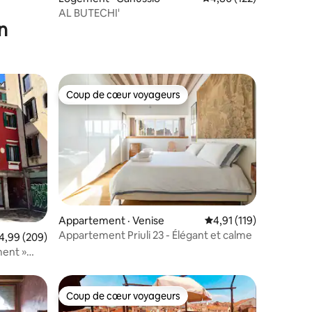
AL BUTECHI'
n
Coup de cœur voyageurs
les plus aimés
Coup de cœur voyageurs
res
Appartement · Venise
Note moyenne de 4,91
4,91 (119)
Appartement Priuli 23 - Élégant et calme
ote moyenne de 4,99 sur 5, 209 commentaires
4,99 (209)
ment »
Coup de cœur voyageurs
Coup de cœur voyageurs