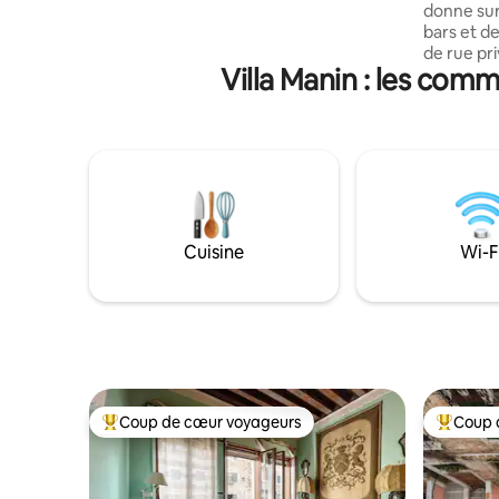
donne sur
accessibles en une heure de route : la
bars et d
rivière Soča, Lipica, les grottes de
de rue pr
Postojnska et Škocjanska, Goriška Brda
Villa Manin : les com
utilitaire
(région viticole), Piran, Sistiana, Trieste,
sécheuse),
Grado, Venise.
dans un s
architect
entièreme
d'un salo
chambres 
salles de 
baignoire
Cuisine
Wi-F
également
confortab
accueilli
Coup de cœur voyageurs
Coup 
Coup de cœur voyageurs parmi les plus aimés
Coup de 