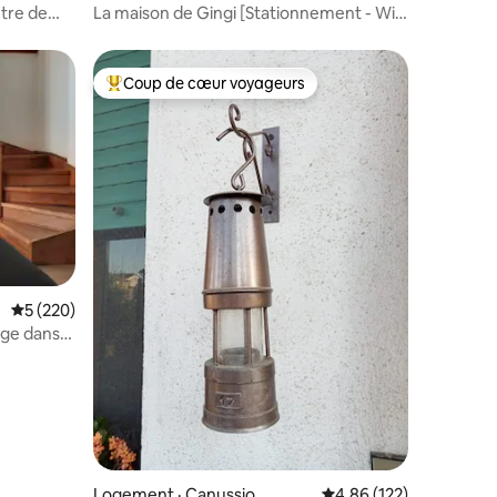
ntre de
La maison de Gingi [Stationnement - Wi-
Fi - Jardin privé]
Coup de cœur voyageurs
les plus aimés
Coup de cœur voyageurs parmi les plus aimés
Note moyenne de 5 sur 5, 220 commentaires
5 (220)
uge dans
res
Logement · Canussio
Note moyenne de 4,86 
4,86 (122)