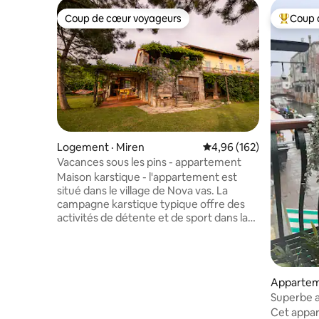
Coup de cœur voyageurs
Coup 
Coup de cœur voyageurs
Coup de 
Logement · Miren
Note moyenne de 4,96 
4,96 (162)
Vacances sous les pins - appartement
Maison karstique - l'appartement est
situé dans le village de Nova vas. La
campagne karstique typique offre des
activités de détente et de sport dans la
nature, de superbes pistes cyclables et
de randonnées. Vacances pour les
familles et pour ceux qui veulent
explorer la nature et l'histoire.
Appartem
L'emplacement est le long de la frontière
Superbe a
italienne afin que vous puissiez visiter
du canal, 
Cet appar
des endroits slovènes et italiens qui sont