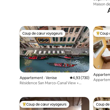
Maison de
Coup de cœur voyageurs
Coup 
Coup de cœur voyageurs
Coup de 
Appartement · Ses
Appartement · Venise
Note moyenne de 4,93 
4,93 (730)
ello
Appartem
Résidence San Marco-Canal View +
Terrasse privée
Coup de cœur voyageurs
Coup de
Coup de cœur voyageurs parmi les plus aimés
Coup de