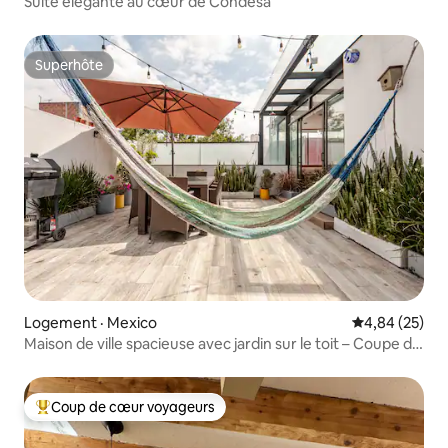
Suite élégante au cœur de Condesa
Superhôte
Superhôte
Logement · Mexico
Note moyenne
4,84 (25)
Maison de ville spacieuse avec jardin sur le toit – Coupe du
monde
Coup de cœur voyageurs
Coup de cœur voyageurs parmi les plus aimés