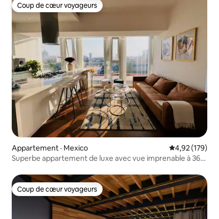
Coup de cœur voyageurs
Coup de cœur voyageurs
Appartement · Mexico
Note moyenne 
4,92 (179)
Superbe appartement de luxe avec vue imprenable à 360°
sur la ville
Coup de cœur voyageurs
Coup de cœur voyageurs