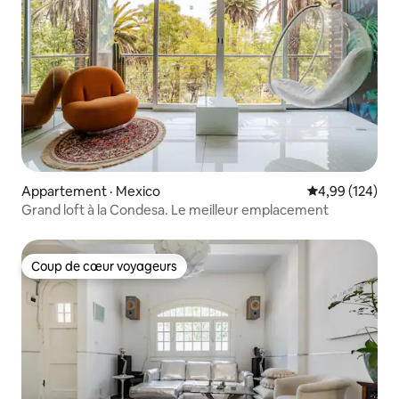
Appartement · Mexico
Note moyenne 
4,99 (124)
Grand loft à la Condesa. Le meilleur emplacement
Coup de cœur voyageurs
Coup de cœur voyageurs