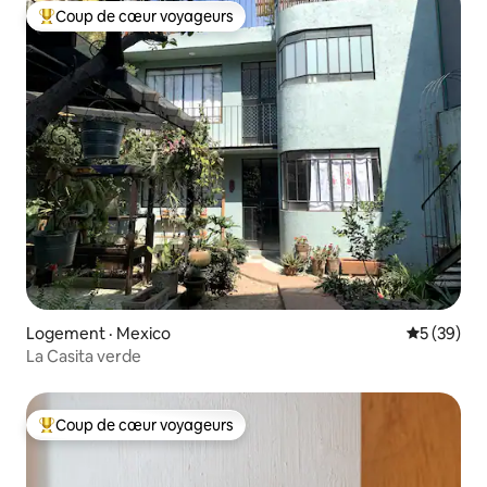
Coup de cœur voyageurs
Coup de cœur voyageurs parmi les plus aimés
Logement · Mexico
Note moye
5 (39)
La Casita verde
Coup de cœur voyageurs
Coup de cœur voyageurs parmi les plus aimés