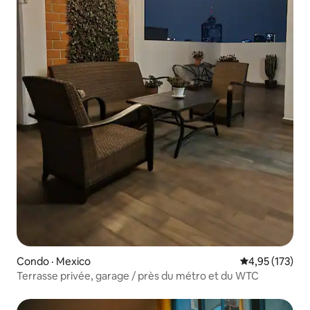
Condo · Mexico
Note moyenne 
4,95 (173)
Terrasse privée, garage / près du métro et du WTC