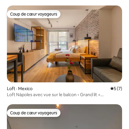
Coup de cœur voyageurs
Coup de cœur voyageurs
Loft · Mexico
Note moy
5 (7)
Loft Nápoles avec vue sur le balcon • Grand lit +
climatisation
Coup de cœur voyageurs
Coup de cœur voyageurs