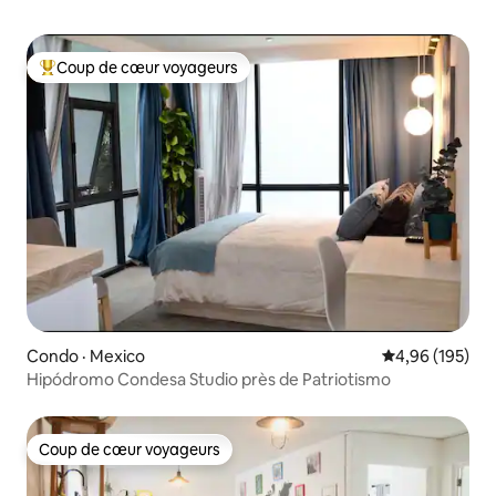
Coup de cœur voyageurs
Coup de cœur voyageurs parmi les plus aimés
Condo · Mexico
Note moyenne 
4,96 (195)
Hipódromo Condesa Studio près de Patriotismo
Coup de cœur voyageurs
Coup de cœur voyageurs