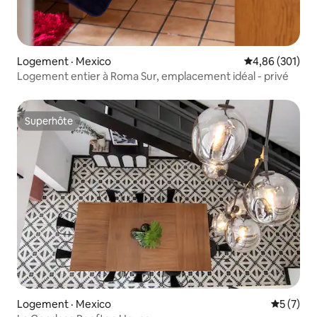
Logement · Mexico
Note moyenne 
4,86 (301)
Logement entier à Roma Sur, emplacement idéal - privé
Superhôte
Superhôte
Logement · Mexico
Note moy
5 (7)