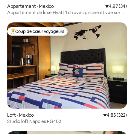
Appartement · Mexico
Note moyenne
4,97 (34)
Appartement de luxe Hyatt 1 ch avec piscine et vue sur la
montagne/ville
Coup de cœur voyageurs
Coup de cœur voyageurs parmi les plus aimés
Loft · Mexico
Note moyenne 
4,85 (322)
Studio loft Napoles RG402