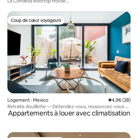
La Condesa Rooftop House
14 personnes/climatisation/5 chambres
Coup de cœur voyageurs
Coup de cœur voyageurs
Logement · Mexico
Note moyenne
4,96 (28)
Retraite douillette — Détendez-vous, ressourcez-vous et
Appartements à louer avec climatisation
sentez-vous comme chez vous