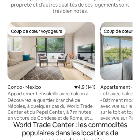
propreté et d'autres qualités de ces logements sont
très bien notés.
Coup de cœur voyageurs
Coup de cœur vo
Coup de cœur voyageurs
Coup de cœur vo
Condo · Mexico
Note moyenne de 4,9 sur 5, 1
4,9 (141)
Appartement · Me
Appartement ensoleillé avec balcon à
Loft avec balcon e
Nápoles, près de Condesa-Roma
Mexico
Découvrez le quartier branché de
- Bâtiment modern
Nápoles, à quelques pas du World Trade
avec vue sur le Pa
Center et du Pepsi Center, à 7 minutes
sur le toit et tout
en voiture de Condesa et de Roma, et à
avec vue sur Parq
World Trade Center : les commodités
seulement 11 km de l'aéroport
- Appartement en
international Benito Juárez (MEX), du
conçu pour les lon
populaires dans les locations de
stade GNP et du Grand Prix de
voyages d'affaires