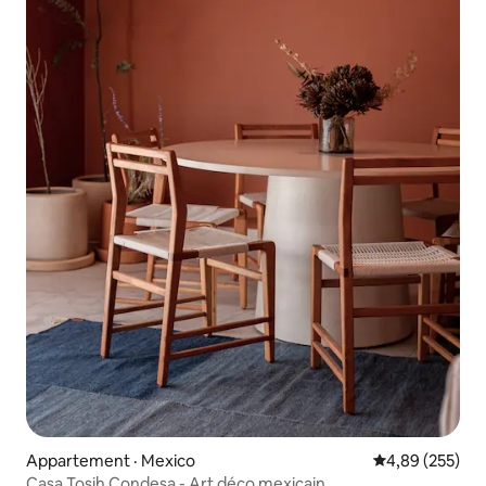
Appartement · Mexico
Note moyenne 
4,89 (255)
Casa Tosih Condesa - Art déco mexicain