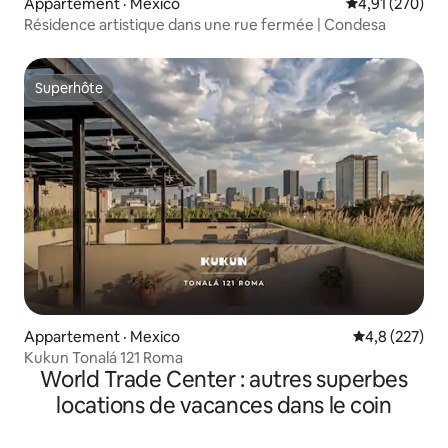
Appartement · Mexico
Note moyenne 
4,91 (270)
Résidence artistique dans une rue fermée | Condesa
Superhôte
Superhôte
Appartement · Mexico
Note moyenne
4,8 (227)
Kukun Tonalá 121 Roma
World Trade Center : autres superbes
locations de vacances dans le coin