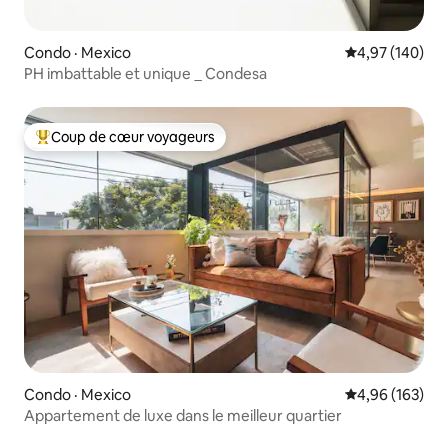
Condo · Mexico
Note moyenne 
4,97 (140)
PH imbattable et unique _ Condesa
Coup de cœur voyageurs
Coup de cœur voyageurs parmi les plus aimés
Condo · Mexico
Note moyenne 
4,96 (163)
Appartement de luxe dans le meilleur quartier