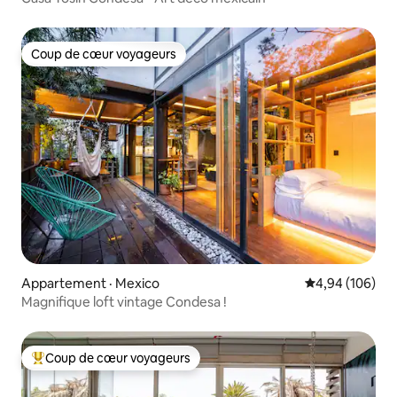
Coup de cœur voyageurs
Coup de cœur voyageurs
Appartement · Mexico
Note moyenne 
4,94 (106)
Magnifique loft vintage Condesa !
Coup de cœur voyageurs
Coup de cœur voyageurs parmi les plus aimés