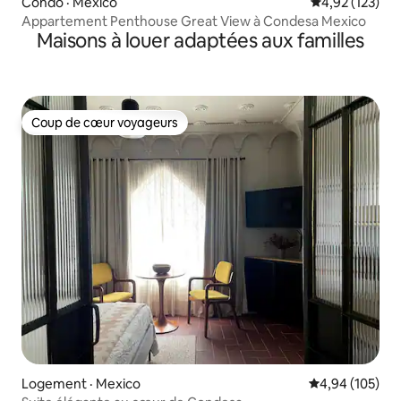
Condo · Mexico
Note moyenne 
4,92 (123)
Appartement Penthouse Great View à Condesa Mexico
Maisons à louer adaptées aux familles
Coup de cœur voyageurs
Coup de cœur voyageurs
Logement · Mexico
Note moyenne 
4,94 (105)