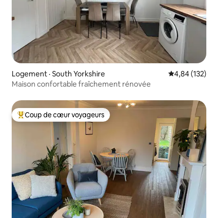
Logement · South Yorkshire
Note moyenne 
4,84 (132)
Maison confortable fraîchement rénovée
Coup de cœur voyageurs
Coup de cœur voyageurs parmi les plus aimés