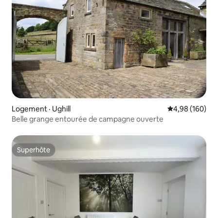
Logement · Ughill
Note moyenne 
4,98 (160)
Belle grange entourée de campagne ouverte
Superhôte
Superhôte