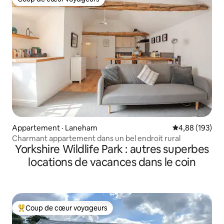
Coup de cœur voyageurs
Appartement · Laneham
Note moyenne 
4,88 (193)
Charmant appartement dans un bel endroit rural
Yorkshire Wildlife Park : autres superbes
locations de vacances dans le coin
Coup de cœur voyageurs
Coup de cœur voyageurs parmi les plus aimés