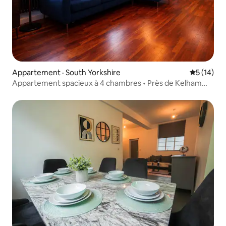
Appartement · South Yorkshire
Note moye
5 (14)
Appartement spacieux à 4 chambres • Près de Kelham
Island