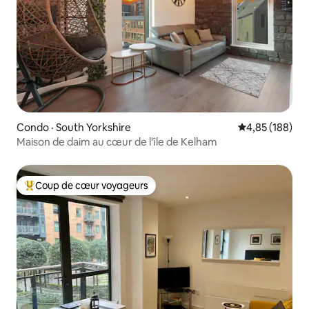
Condo · South Yorkshire
Note moyenne 
4,85 (188)
Maison de daim au cœur de l'île de Kelham
Coup de cœur voyageurs
Coup de cœur voyageurs parmi les plus aimés