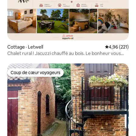
Cottage · Letwell
Note moyenne 
4,96 (221)
Chalet rural ! Jacuzzi chauffé au bois. Le bonheur vous
attend.
Coup de cœur voyageurs
Coup de cœur voyageurs