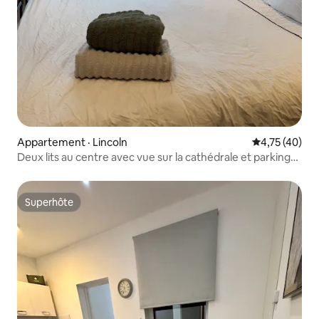
Appartement · Lincoln
Note moyenne
4,75 (40)
Deux lits au centre avec vue sur la cathédrale et parking
gratuit
Superhôte
Superhôte