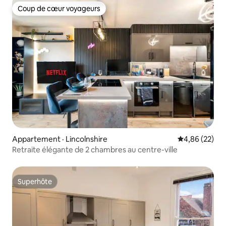
Coup de cœur voyageurs
Coup de cœur voyageurs
Appartement · Lincolnshire
Note moyenne
4,86 (22)
Retraite élégante de 2 chambres au centre-ville
Superhôte
Superhôte