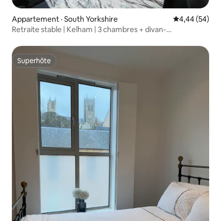
Appartement · South Yorkshire
Note moyenne
4,44 (54)
Retraite stable | Kelham | 3 chambres + divan-
lit | 8 personnes
Superhôte
Superhôte