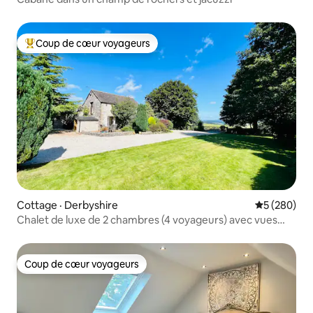
Coup de cœur voyageurs
Coup de cœur voyageurs parmi les plus aimés
Cottage · Derbyshire
Note moyen
5 (280)
Chalet de luxe de 2 chambres (4 voyageurs) avec vues
imprenables
Coup de cœur voyageurs
Coup de cœur voyageurs