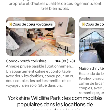
propreté et d'autres qualités de ces logements sont
très bien notés.
Coup de cœur voyageurs
Coup de cœur 
Coup de cœur voyageurs parmi les plus aimés
Coup de cœur voy
Condo · South Yorkshire
Note moyenne de 4,98 sur 5, 1
4,98 (178)
Annexe privée paisible | Stationnement |
Maison d'invité · 
Animaux acceptés
Un appartement calme et confortable
Escapade de luxe 
avec deux lits doubles, conçu pour un ou
romantique
Évadez-vous vers la 
deux couples, les petites familles et les
calme de la campag
voyageurs en solo. Situé dans un
couples, avec une
quartier résidentiel exclusif, notre
romantique, un lit
espace est conçu pour des séjours
Yorkshire Wildlife Park : les commodités
grand canapé conf
détendus et calmes. Avec deux lits
téléviseur de 75 p
populaires dans les locations de
doubles et une capacité d'accueil
détendues. Profit
maximale de quatre personnes, il offre