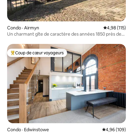
Condo · Airmyn
Note moyenne 
4,98 (115)
Un charmant gîte de caractère des années 1850 près de
Howden
Coup de cœur voyageurs
Coup de cœur voyageurs parmi les plus aimés
Condo · Edwinstowe
Note moyenne 
4,96 (109)