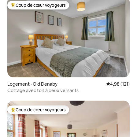
Coup de cœur voyageurs
Coup de cœur voyageurs parmi les plus aimés
Logement · Old Denaby
Note moyenne 
4,98 (121)
Cottage avec toit à deux versants
Coup de cœur voyageurs
Coup de cœur voyageurs parmi les plus aimés