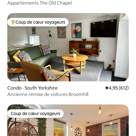
Appartements The Old Chapel
Coup de cœur voyageurs
Coup de cœur voyageurs parmi les plus aimés
Condo · South Yorkshire
Note moyenne 
4,95 (612)
Ancienne remise de voitures Broomhill
Coup de cœur voyageurs
Coup de cœur voyageurs