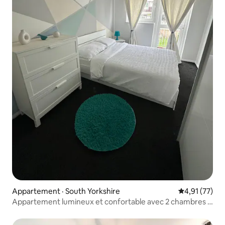
Appartement · South Yorkshire
Note moyenne
4,91 (77)
Appartement lumineux et confortable avec 2 chambres •
Stationnement gratuit • Central • Climatisation