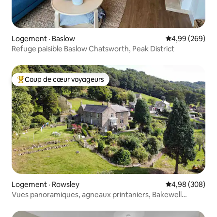
Logement · Baslow
Note moyenne 
4,99 (269)
Refuge paisible Baslow Chatsworth, Peak District
Coup de cœur voyageurs
Coup de cœur voyageurs parmi les plus aimés
Logement · Rowsley
Note moyenne 
4,98 (308)
Vues panoramiques, agneaux printaniers, Bakewell
Chatsworth