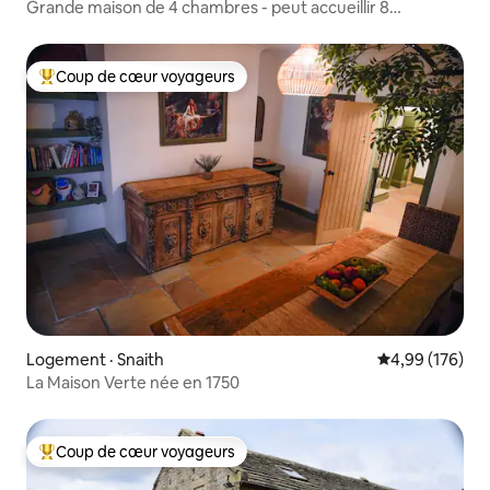
Grande maison de 4 chambres - peut accueillir 8
personnes, Belton, Doncaster
Coup de cœur voyageurs
Coup de cœur voyageurs parmi les plus aimés
Logement · Snaith
Note moyenne 
4,99 (176)
La Maison Verte née en 1750
Coup de cœur voyageurs
Coup de cœur voyageurs parmi les plus aimés