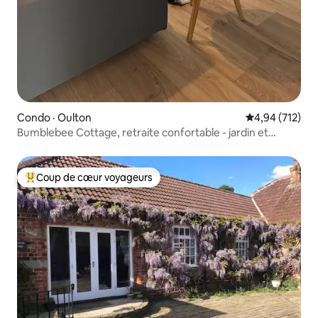
Condo · Oulton
Note moyenne 
4,94 (712)
Bumblebee Cottage, retraite confortable - jardin et
stationnement
Coup de cœur voyageurs
Coup de cœur voyageurs parmi les plus aimés