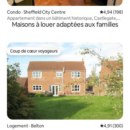
Condo · Sheffield City Centre
Note moyenne 
4,94 (198)
Appartement dans un bâtiment historique, Castlegate,
Maisons à louer adaptées aux familles
centre-ville
Coup de cœur voyageurs
Coup de cœur voyageurs
Logement · Belton
Note moyenne 
4,91 (300)