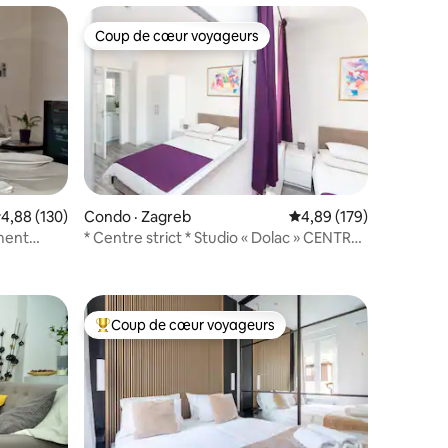
Coup de cœur voyageurs
Coup de cœur voyageurs
ote moyenne de 4,88 sur 5, 130 commentaires
4,88 (130)
Condo · Zagreb
Note moyenne de 4,89 
4,89 (179)
ment
* Centre strict * Studio « Dolac » CENTRE
res
4*
Coup de cœur voyageurs
Coup de cœur voyageurs parmi les plus aimés