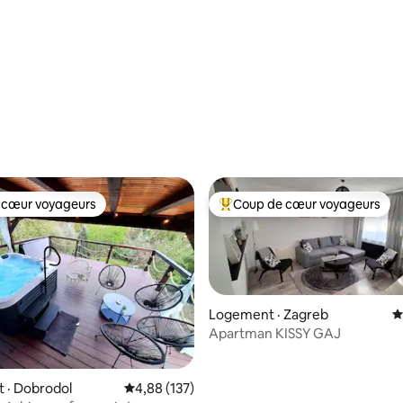
sur 5, 116 commentaires
 cœur voyageurs
Coup de cœur voyageurs
 cœur voyageurs
Coup de cœur voyageurs parmi 
Logement · Zagreb
N
Apartman KISSY GAJ
 sur 5, 14 commentaires
 · Dobrodol
Note moyenne de 4,88 sur 5, 137 commentai
4,88 (137)