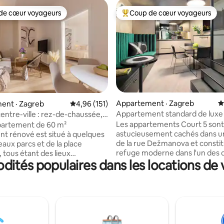
de cœur voyageurs
Coup de cœur voyageurs
cœur voyageurs parmi les plus aimés
Coup de cœur voyageurs parmi 
Appartement · Zagreb
N
sur 5, 571 commentaires
ent · Zagreb
Note moyenne de 4,96 sur 5, 151 commentai
4,96 (151)
Appartement standard de luxe
centre-ville : rez-de-chaussée,
duplex
et stationnement
Les appartements Court 5 sont
partement de 60 m²
astucieusement cachés dans u
 rénové est situé à quelques
de la rue Dežmanova et consti
eaux parcs et de la place
refuge moderne dans l'un des q
, tous étant des lieux
dités populaires dans les locations de
les plus élégants de la capitale.
nts de la ville comme le
serez ravis de nos six apparte
 Noël et les concerts en plein
duplex entièrement rénovés, d
partement ASUNTO B est situé au
service de première classe et 
aussée de la résidence
et d'installations de qualité sup
l'écart de la rue principale, ce
tout à quelques pas des excell
it des nuits tranquilles. Vous
restaurants, de la vie nocturne
isser votre voiture en toute