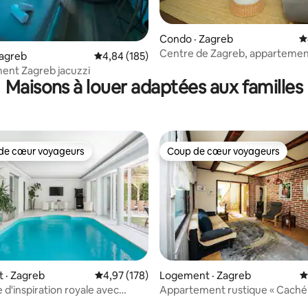
sur 5, 398 commentaires
Condo · Zagreb
N
Centre de Zagreb, appartemen
Zagreb
Note moyenne de 4,84 sur 5, 185 commentai
4,84 (185)
- parking gratuit
ent Zagreb jacuzzi
Maisons à louer adaptées aux familles
de cœur voyageurs
Coup de cœur voyageurs
cœur voyageurs parmi les plus aimés
Coup de cœur voyageurs
 · Zagreb
Note moyenne de 4,97 sur 5, 178 commentai
4,97 (178)
Logement · Zagreb
N
 d'inspiration royale avec
Appartement rustique « Caché
térieure