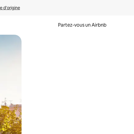
e d'origine
Partez-vous un Airbnb
et en les faisant glisser.