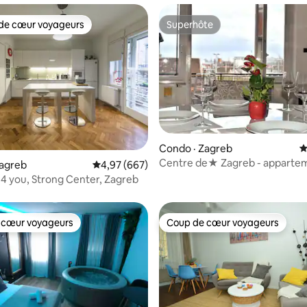
de cœur voyageurs
Superhôte
cœur voyageurs parmi les plus aimés
Superhôte
sur 5, 130 commentaires
Condo · Zagreb
N
Centre de★ Zagreb - apparte
Zagreb
Note moyenne de 4,97 sur 5, 667 commentai
4,97 (667)
moderne Tino ★
 4 you, Strong Center, Zagreb
 cœur voyageurs
Coup de cœur voyageurs
 cœur voyageurs
Coup de cœur voyageurs