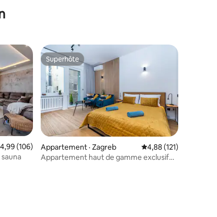
(parking privé)
n
Superhôte
les plus aimés
Superhôte
ote moyenne de 4,99 sur 5, 106 commentaires
4,99 (106)
Appartement · Zagreb
Note moyenne de 4,88
4,88 (121)
 sauna
Appartement haut de gamme exclusif
en centre-ville