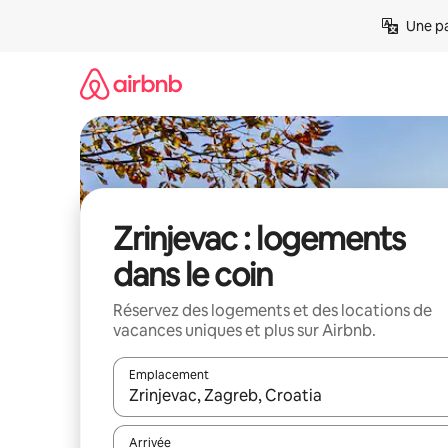
Aller
Une pa
directement
au
contenu
Zrinjevac : logements
dans le coin
Réservez des logements et des locations de
vacances uniques et plus sur Airbnb.
Emplacement
Quand les résultats sont affichés, parcourez-les en 
Arrivée