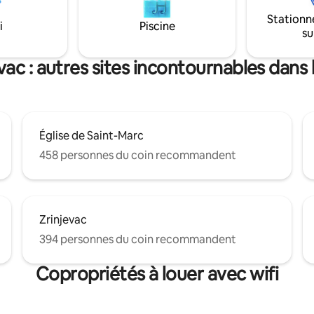
attractions culturelles de la ville
ur notre parking privé sur
Stationn
de la verdure tranquille de la fo
 qui nous distingue avec une
i
Piscine
su
Réservez votre appartement e
privée confortable. Chauffage
découvrez un hébergement à 
la salle de bain, machine à
comme jamais auparavant !
so et thés fins pour votre
vac : autres sites incontournables dans 
c style.
Église de Saint-Marc
458 personnes du coin recommandent
Zrinjevac
394 personnes du coin recommandent
Copropriétés à louer avec wifi