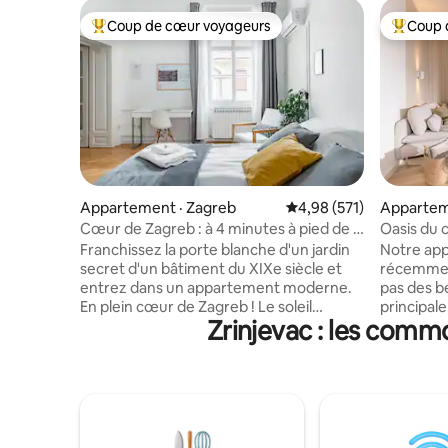
Coup de cœur voyageurs
Coup 
Coup de cœur voyageurs parmi les plus aimés
Coup de 
Appartement · Zagreb
Note moyenne de 4,98 
4,98 (571)
Appartem
Cœur de Zagreb : à 4 minutes à pied de la
Oasis du 
place principale
terrasse 
Franchissez la porte blanche d'un jardin
Notre ap
secret d'un bâtiment du XIXe siècle et
récemment
entrez dans un appartement moderne.
pas des b
En plein cœur de Zagreb ! Le soleil
principale
Zrinjevac : les commo
pénètre par de hautes fenêtres pour
d'événeme
illuminer les parquets magnifiquement
marché de
rénovés et les hauts plafonds. Cet
air. L'ap
appartement privé et tranquille dans le
rez-de-ch
vieux centre-ville a été entièrement
ASUNTO, à 
modernisé avec tout le confort
qui garant
nécessaire pour passer un séjour
pouvez la