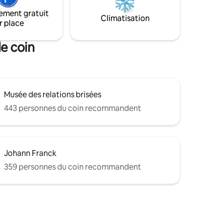
Markos, cette maison confortable
, ainsi que
exclusive de 75 m2 avec une galerie au-
ement gratuit
rêt.
Climatisation
dessus et une cheminée est l'endroit
r place
t
idéal pour votre voyage à Zagreb.
Zagreb
le coin
Musée des relations brisées
443 personnes du coin recommandent
Johann Franck
359 personnes du coin recommandent