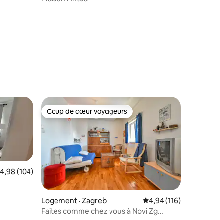
Coup de cœur voyageurs
les plus aimés
Coup de cœur voyageurs
ote moyenne de 4,98 sur 5, 104 commentaires
4,98 (104)
Logement · Zagreb
Note moyenne de 4,94
4,94 (116)
Faites comme chez vous à Novi Zg
res