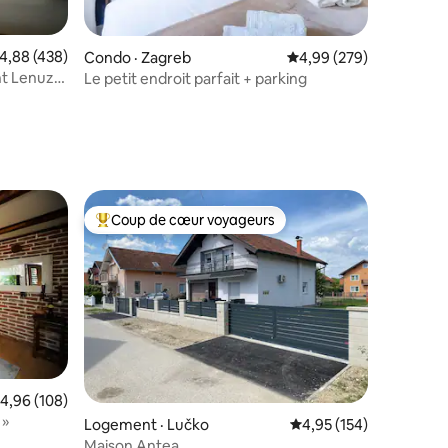
ote moyenne de 4,88 sur 5, 438 commentaires
4,88 (438)
Condo · Zagreb
Note moyenne de 4,99 
4,99 (279)
t Lenuzzi
Le petit endroit parfait + parking
res
Coup de cœur voyageurs
Coup de cœur voyageurs parmi les plus aimés
res
ote moyenne de 4,96 sur 5, 108 commentaires
4,96 (108)
 »
Logement · Lučko
Note moyenne de 4,95 
4,95 (154)
Maison Antea