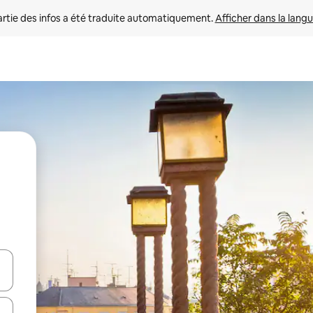
rtie des infos a été traduite automatiquement. 
Afficher dans la langu
utilisant les flèches vers le haut et vers le bas, ou en appuyant dessus 