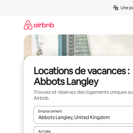
Aller
Une pa
directement
au
contenu
Locations de vacances :
Abbots Langley
Trouvez et réservez des logements uniques su
Airbnb.
Emplacement
Quand les résultats sont affichés, parcourez-les en 
Arrivée