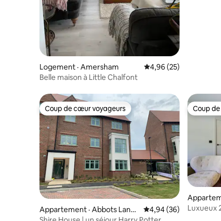
Logement · Amersham
Note moyenne de 4,96
4,96 (25)
Belle maison à Little Chalfont
Coup de cœur voyageurs
Coup de
Coup de cœur voyageurs
Coup de
Apparteme
Luxueux 2
Appartement · Abbots Langl
Note moyenne de 4,94
4,94 (36)
Station
ey
Shire House | un séjour Harry Potter