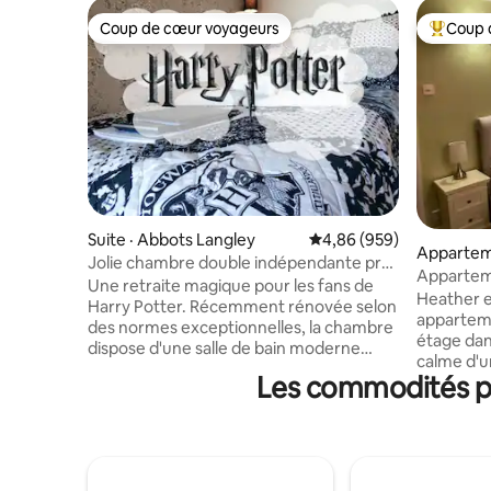
Coup de cœur voyageurs
Coup 
Coup de cœur voyageurs
Coup de 
Suite · Abbots Langley
Note moyenne de 4,86 
4,86 (959)
Apparteme
Jolie chambre double indépendante près
Apparteme
des studios HP/Londres
Une retraite magique pour les fans de
d'une ma
Heather e
Harry Potter. Récemment rénovée selon
apparteme
des normes exceptionnelles, la chambre
étage dan
dispose d'une salle de bain moderne
calme d'u
avec douche, d'un petit lit double, d'une
Les commodités pr
minutes e
télévision, d'un fer et d'une planche à
Studio To
repasser, d'un réfrigérateur, d'articles de
chambre d
cuisine, d'un ventilateur, de couvertures
bain et u
moelleuses et d'oreillers
tous acce
supplémentaires. Un petit déjeuner
depuis un 