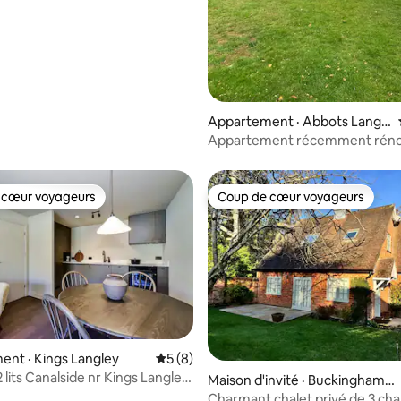
 sur 5, 25 commentaires
Appartement · Abbots Langl
ey
Appartement récemment rén
 cœur voyageurs
Coup de cœur voyageurs
 cœur voyageurs
Coup de cœur voyageurs
nt · Kings Langley
Note moyenne de 5 sur 5, 8 commentai
5 (8)
 lits Canalside nr Kings Langley
 sur 5, 36 commentaires
Maison d'invité · Buckinghams
hire
Charmant chalet privé de 3 ch