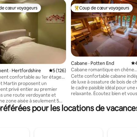
de cœur voyageurs
Coup de cœur voyageurs
cœur voyageurs parmi les plus aimés
Coup de cœur voyageurs parmi 
Cabane · Potten End
No
4
sur 5, 959 commentaires
Cabane romantique en chêne
nt · Hertfordshire
Note moyenne de 5 sur 5, 126 commentai
5 (126)
Berkhamsted
Cette confortable cabane ind
nt confortable au 1er étage
de luxe à ossature de bois de c
ison
t Martin proposent un
le cadre paisible idéal pour un
nt privé entier au premier
relaxante. Écoutez bien et vous pourrez
s une route verdoyante et
entendre les hiboux la nuit. Donnant sur
ne zone aisée à seulement 5
la forêt Ashridge du National Tr
éférées pour les locations de vacance
n voiture du Harry Potter
parfait pour les amateurs de plei
ur. Le logement comprend une
mais également adapté pour un
ouble spacieuse, une salle de
romantique. À 1,5 miles, la ville
n salon confortable bien équipé,
de Berkhamsted, offrant des p
ssibles par une entrée privée
bars atmosphériques pour une 
couloir partagé. Il s'agit d'un