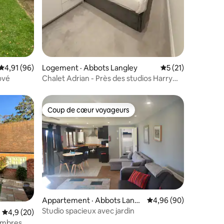
Note moyenne de 4,91 sur 5, 96 commentaires
4,91 (96)
Logement · Abbots Langley
Note moyenne de 
5 (21)
ové
Chalet Adrian - Près des studios Harry
Potter, WI-FI
Coup de cœur voyageurs
Coup de cœur voyageurs
res
Appartement · Abbots Langl
Note moyenne de 4,96
4,96 (90)
ey
Studio spacieux avec jardin
Note moyenne de 4,9 sur 5, 20 commentaires
4,9 (20)
ambres