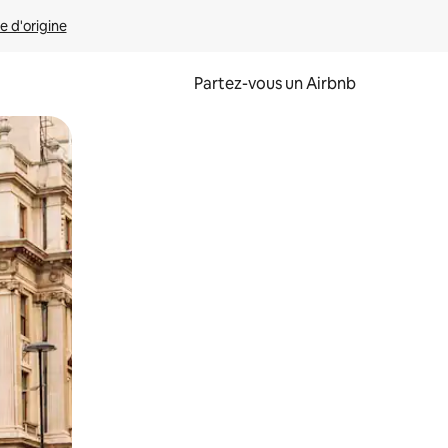
e d'origine
Partez-vous un Airbnb
et en les faisant glisser.