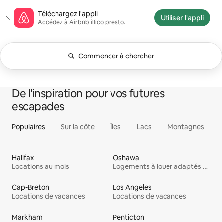
Aller
Page d'accueil Airbnb
Téléchargez l'appli
directement
Utiliser l'appli
Accédez à Airbnb illico presto.
au
contenu
Commencer à chercher
Filtres appliqués : N'importe quand. Modifiez la 
0 article sur 0 est affiché.
Tout
Expériences
Serv
Logements
De l'inspiration pour vos futures
voir
escapades
Populaires
Sur la côte
Îles
Lacs
Montagnes
Halifax
Oshawa
Locations au mois
Logements à louer adaptés aux animaux
Cap-Breton
Los Angeles
Locations de vacances
Locations de vacances
Markham
Penticton