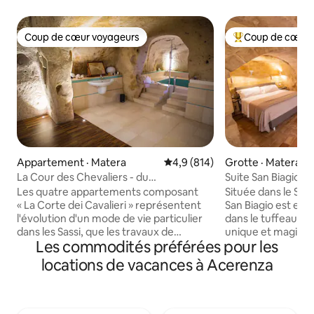
Coup de cœur voyageurs
Coup de cœur 
Coup de cœur voyageurs
Coup de cœur voy
Appartement · Matera
Note moyenne de 4,9 sur 5, 8
4,9 (814)
Grotte · Matera
La Cour des Chevaliers - du
Suite San Biagio da
Trombettiere, Matera
Les quatre appartements composant
Située dans le Sass
« La Corte dei Cavalieri » représentent
San Biagio est en
l'évolution d'un mode de vie particulier
dans le tuffeau et 
dans les Sassi, que les travaux de
unique et magique
Les commodités préférées pour les
restauration architecturale réalisés
Sassi de Matera. L
jusqu'à présent ont gardé pleinement
verre dépoli, mais
locations de vacances à Acerenza
reconnaissable. Des travaux de
pression, vous les
rénovation récents et soignés ont
transparentes afi
transformé cet ancien complexe
l’environnement da
résidentiel en appartements modernes,
suggestive. Dans le Sasso, vous pourrez