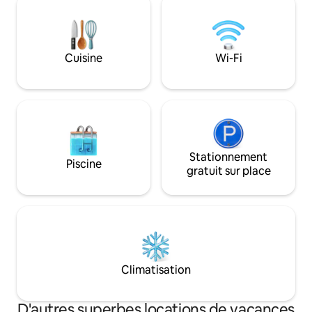
fonctionnels, confortables et meublés
admirer les coquill
avec goût. La Cour des Chevaliers porte
émergent du tuf, 
le nom des « Chevaliers de Maria
l’intérieur de la g
Santissima della Bruna », patronne
murs émergés de la
Cuisine
Wi-Fi
historique et pittoresque de Matera.
d’années.
Stationnement
Piscine
gratuit sur place
Climatisation
D'autres superbes locations de vacances