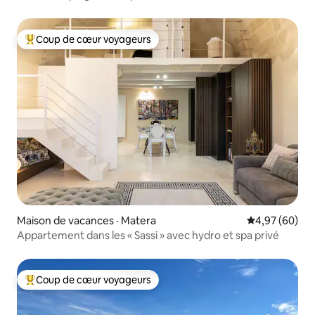
Coup de cœur voyageurs
Coup de cœur voyageurs parmi les plus aimés
Maison de vacances · Matera
Note moyenne
4,97 (60)
Appartement dans les « Sassi » avec hydro et spa privé
Coup de cœur voyageurs
Coup de cœur voyageurs parmi les plus aimés