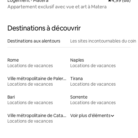
Logement · Matera
Note moyenne
4,99 (68)
Appartement exclusif avec vue et art à Matera
Destinations à découvrir
Destinations aux alentours
Les sites incontournables du coin
Rome
Naples
Locations de vacances
Locations de vacances
Ville métropolitaine de Palerme
Tirana
Locations de vacances
Locations de vacances
Bari
Sorrente
Locations de vacances
Locations de vacances
Ville métropolitaine de Catane
Voir plus d'éléments
Locations de vacances