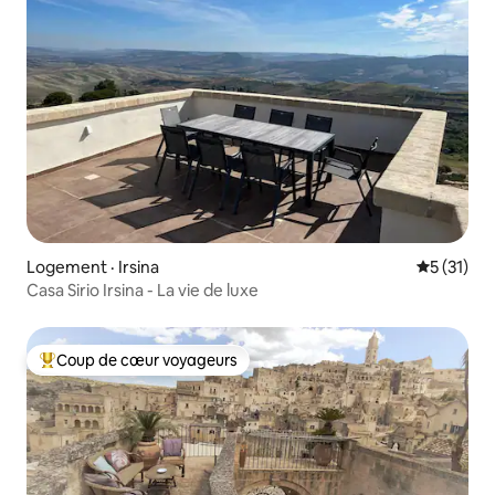
Logement · Irsina
Note moye
5 (31)
Casa Sirio Irsina - La vie de luxe
Coup de cœur voyageurs
Coup de cœur voyageurs parmi les plus aimés