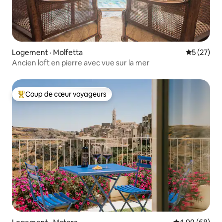
Logement · Molfetta
Note moye
5 (27)
Ancien loft en pierre avec vue sur la mer
Coup de cœur voyageurs
Coup de cœur voyageurs parmi les plus aimés