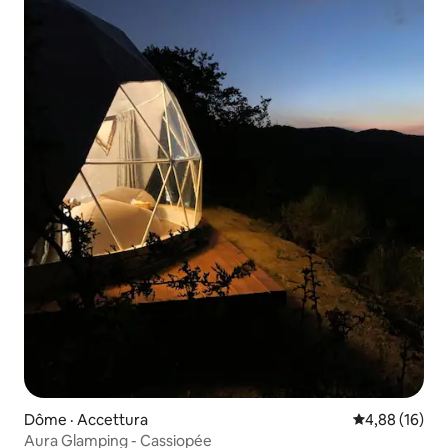
Dôme · Accettura
Note moyenne
4,88 (16)
Aura Glamping - Cassiopée