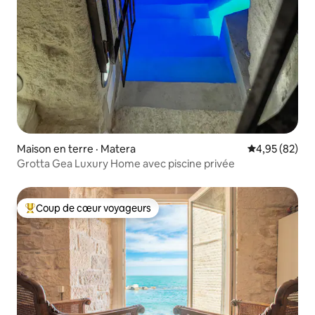
Maison en terre · Matera
Note moyenne
4,95 (82)
Grotta Gea Luxury Home avec piscine privée
Coup de cœur voyageurs
Coup de cœur voyageurs parmi les plus aimés