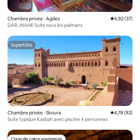
Chambre privée · Agdez
Note moyenne
4,92 (37)
DAR JNANE Suite sous les palmiers
Superhôte
Superhôte
Chambre privée · Skoura
Note moyenne
4,78 (92)
Suite typique Kasbah avec piscine 4 personnes
Coup de cœur voyageurs