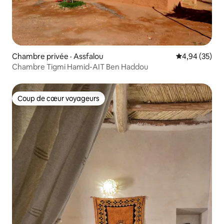
Chambre privée · Assfalou
Note moyenne
4,94 (35)
Chambre Tigmi Hamid-AIT Ben Haddou
Coup de cœur voyageurs
Coup de cœur voyageurs