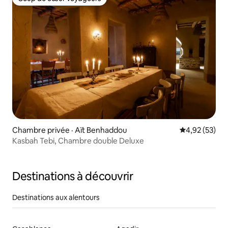
Coup de cœur voyageurs
Chambre privée · Aït Benhaddou
Note moyenne
4,92 (53)
Kasbah Tebi, Chambre double Deluxe
Destinations à découvrir
Destinations aux alentours