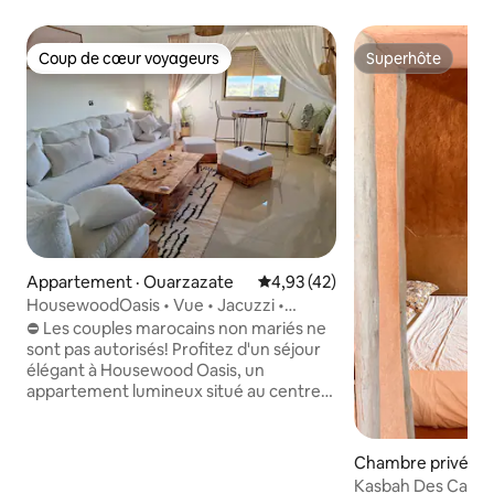
Coup de cœur voyageurs
Superhôte
Coup de cœur voyageurs
Superhôte
Appartement · Ouarzazate
Note moyenne de 4,93 sur 5, 
4,93 (42)
HousewoodOasis • Vue • Jacuzzi •
Confort moderne
⛔️ Les couples marocains non mariés ne
sont pas autorisés! Profitez d'un séjour
élégant à Housewood Oasis, un
appartement lumineux situé au centre
de Ouarzazate. Cet élégant logement
de 2 chambres offre un jacuzzi, une salle
à manger de style marocain, une PS4
Chambre privée ·
Pro, une télévision 4K de 65 po et un
alt
Kasbah Des Caids |