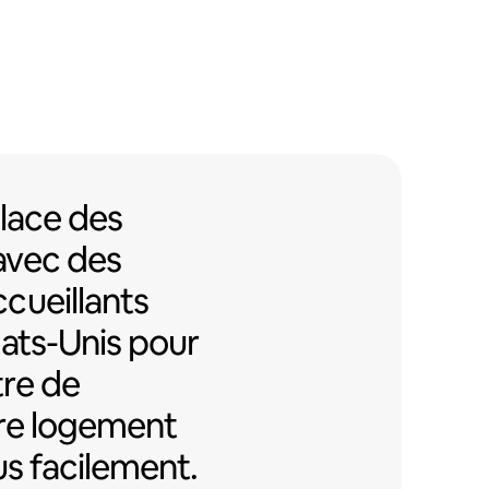
lace des partenariats avec des i
lace des
avec des
cueillants
tats-Unis pour
re de
re logement
us facilement.