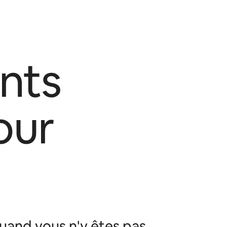
nts
our
uand vous n'y êtes pas.