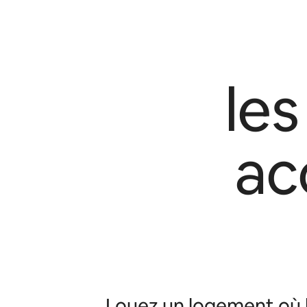
le
ac
Louez un logement où h