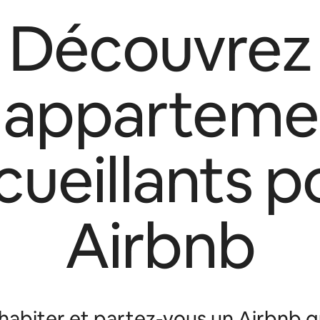
Découvrez
s apparteme
cueillants p
Airbnb
abiter et partez-vous un Airbnb q