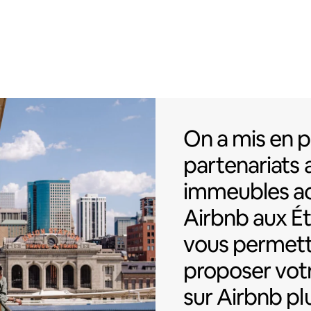
On a mis en p
On a mis en p
partenariats
immeubles ac
Airbnb
aux É
vous permett
proposer vot
sur Airbnb pl