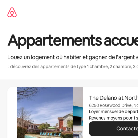
Aller
directement
au
contenu
Appartements accueil
Louez un logement où habiter et gagnez de l'argent e
: découvrez des appartements de type 1 chambre, 2 chambre, 3 
0 article sur 0 est affiché.
The Delano at North
6250 Rosewood Drive, Nor
Loyer mensuel de dépar
Revenus moyens pour 1 
Contacte