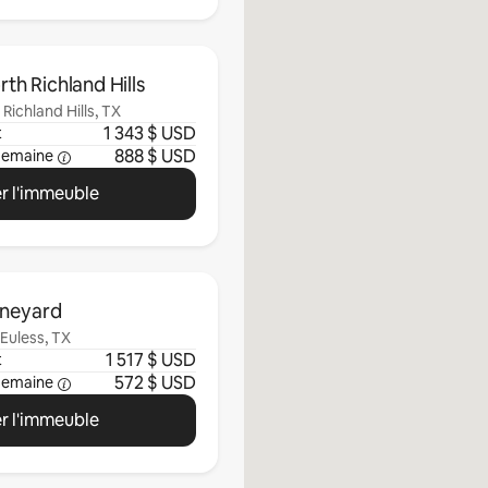
h Richland Hills
Richland Hills, TX
1 343 $ USD
t
888 $ USD
semaine
r l'immeuble
ineyard
Euless, TX
1 517 $ USD
t
572 $ USD
semaine
r l'immeuble