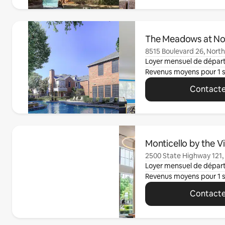
0 article sur 0 est affiché.
The Meadows at Nort
8515 Boulevard 26, North 
Loyer mensuel de dépar
Revenus moyens pour 1 
Contacte
0 article sur 0 est affiché.
Monticello by the V
2500 State Highway 121, 
Loyer mensuel de dépar
Revenus moyens pour 1 
Contacte