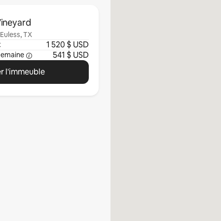
Vineyard
Euless, TX
1 520 $ USD
t
541 $ USD
semaine
r l'immeuble