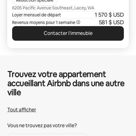
The Dakota
Réduction spéciale
6205 Pacific Avenue Southeast, Lacey, WA
1 570 $ USD
Loyer mensuel de départ
581 $ USD
Revenus moyens pour 1 semaine
Contacter l'immeuble
Trouvez votre appartement
accueillant Airbnb dans une autre
ville
Tout afficher
Vous ne trouvez pas votre ville?