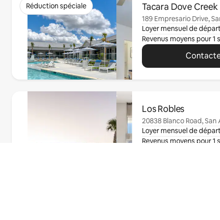
Tacara Dove Creek
Réduction spéciale
189 Empresario Drive, Sa
Loyer mensuel de dépar
Revenus moyens pour 1 
Contacte
0 article sur 0 est affiché.
Los Robles
20838 Blanco Road, San 
Loyer mensuel de dépar
Revenus moyens pour 1 
Contacte
Trouvez votre
0 article sur 0 est affiché.
appartement
Gateway to Gruene
Réduction spéciale