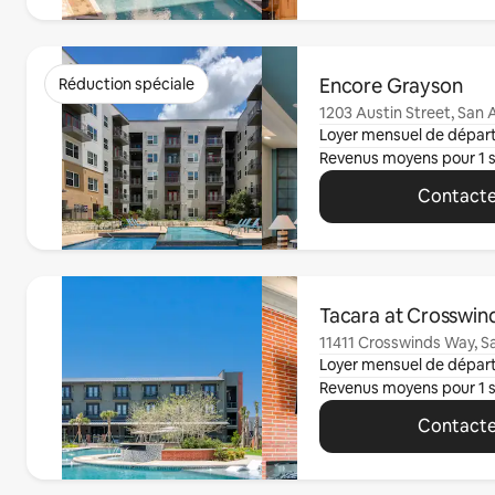
0 article sur 0 est affiché.
Encore Grayson
Réduction spéciale
1203 Austin Street, San 
Loyer mensuel de dépar
Revenus moyens pour 1 
Contacte
0 article sur 0 est affiché.
Tacara at Crosswin
11411 Crosswinds Way, S
Loyer mensuel de dépar
Revenus moyens pour 1 
Contacte