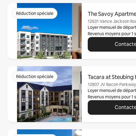
0 article sur 0 est affiché.
The Savoy Apartme
Réduction spéciale
12631 Vance Jackson Roa
Loyer mensuel de dépar
Revenus moyens pour 1 
Contacte
0 article sur 0 est affiché.
Tacara at Steubing 
Réduction spéciale
12807 JV Bacon Parkway,
Loyer mensuel de dépar
Revenus moyens pour 1 
Contacte
0 article sur 0 est affiché.