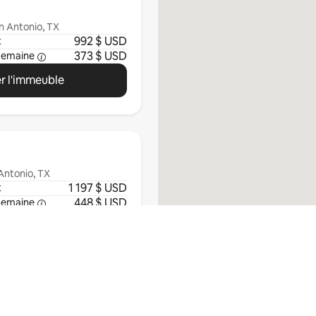
n Antonio, TX
992 $ USD
t
373 $ USD
semaine
r l'immeuble
Antonio, TX
1 197 $ USD
t
448 $ USD
semaine
r l'immeuble
Tout afficher