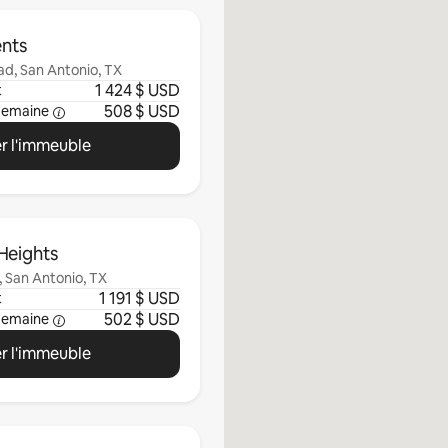
nts
d, San Antonio, TX
1 424 $ USD
t
508 $ USD
semaine
r l'immeuble
Heights
 San Antonio, TX
1 191 $ USD
t
502 $ USD
semaine
r l'immeuble