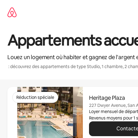
Aller
directement
au
contenu
Appartements accueil
Louez un logement où habiter et gagnez de l'argent e
: découvrez des appartements de type Studio, 1 chambre, 2 cham
0 article sur 0 est affiché.
Heritage Plaza
Réduction spéciale
227 Dwyer Avenue, San A
Loyer mensuel de dépar
Revenus moyens pour 1 
Contacte