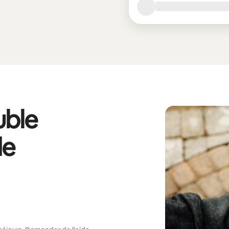
ble
de