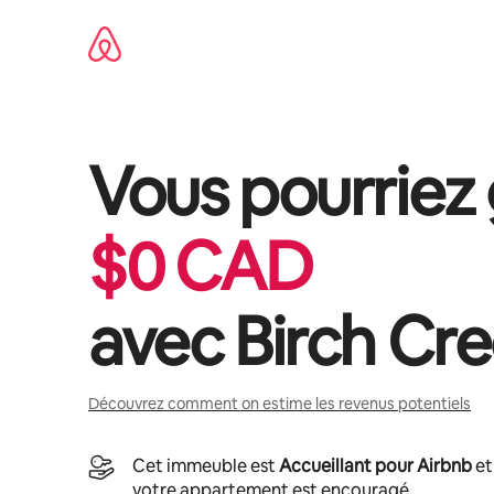
Aller
directement
au
contenu
Vous pourriez
$
0
CAD
avec
Birch Cr
Découvrez comment on estime les revenus potentiels
Cet immeuble est
Accueillant pour Airbnb
et
votre appartement est encouragé.