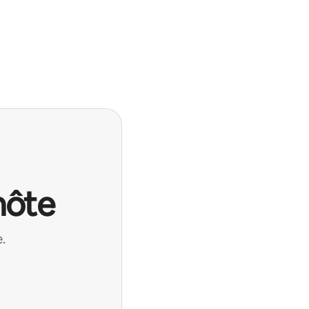
hôte
.