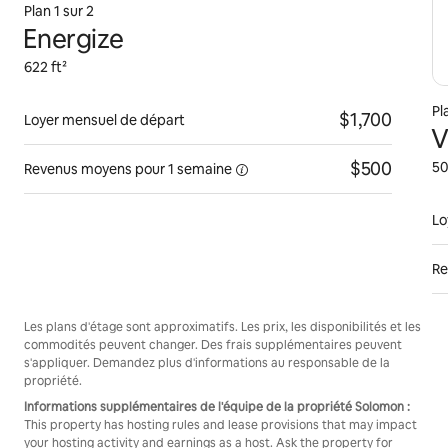
Plan 1 sur 2
Energize
622 ft²
Pl
$1,700
Loyer mensuel de départ
V
$500
50
Revenus moyens pour
1 semaine
Lo
Re
Les plans d'étage sont approximatifs. Les prix, les disponibilités et les
commodités peuvent changer. Des frais supplémentaires peuvent
s'appliquer. Demandez plus d'informations au responsable de la
propriété.
Informations supplémentaires de l'équipe de la propriété Solomon :
This property has hosting rules and lease provisions that may impact
your hosting activity and earnings as a host. Ask the property for