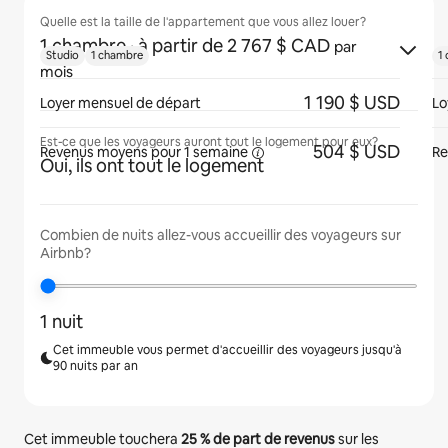
Quelle est la taille de l'appartement que vous allez louer?
1 chambre
· à partir de 2 767 $ CAD
par
Studio
1 chambre
1
mois
1 190 $ USD
Loyer mensuel de départ
Lo
Est-ce que les voyageurs auront tout le logement pour eux?
504 $ USD
Revenus moyens pour
1 semaine
Re
Oui, ils ont tout le logement
Combien de nuits allez-vous accueillir des voyageurs sur
Airbnb?
1 nuit
Cet immeuble vous permet d'accueillir des voyageurs jusqu'à
90 nuits par an
Cet immeuble touchera
25 %
de part de revenus
sur les