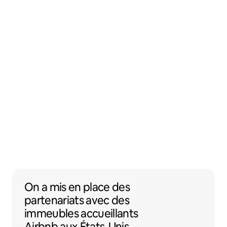
On a mis en place des partenariats avec 
On a mis en place des
partenariats
avec des
immeubles accueillants
Airbnb
aux États-Unis