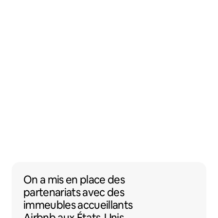
On a mis en place des partenariats avec 
On a mis en place des
partenariats
avec des
immeubles accueillants
Airbnb
aux États-Unis