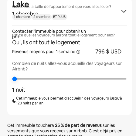
Lake
Quelle est la taille de l'appartement que vous allez louer?
1 chambre
1 chambre
2 chambre
ET PLUS
Contacter l'immeuble pour obtenir un
Est-ce que les voyageurs auront tout le logement pour eux?
prix
Oui, ils ont tout le logement
796 $ USD
Revenus moyens pour
1 semaine
Combien de nuits allez-vous accueillir des voyageurs sur
Airbnb?
1 nuit
Cet immeuble vous permet d'accueillir des voyageurs jusqu'à
120 nuits par an
Cet immeuble touchera
25 %
de part de revenus
sur les
versements que vous recevez sur Airbnb. C'est déjà pris en