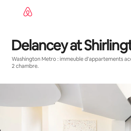
Aller
directement
au
contenu
Delancey at Shirling
Washington Metro : immeuble d'appartements acc
2 chambre.