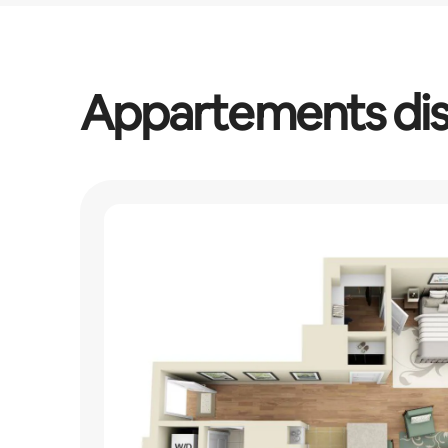
Vos revenus potentiels sont de $963 par mois
Appartements dis