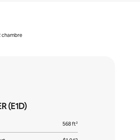
2 chambre
R (E1D)
568 ft²