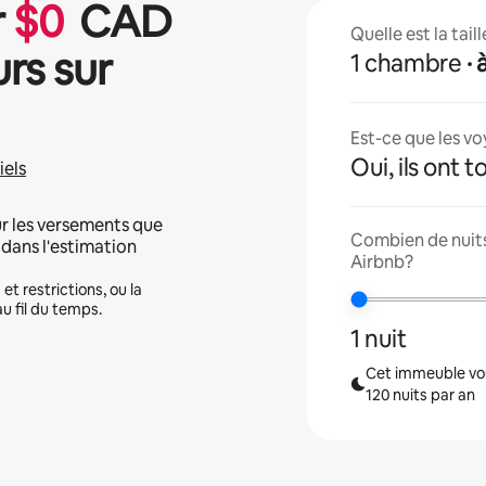
r
$
0
CAD
Quelle est la tai
urs sur
1 chambre
Est-ce que les v
Oui, ils ont 
iels
r les versements que
Combien de nuits 
 dans l'estimation
Airbnb?
et restrictions, ou la
u fil du temps.
1 nuit
Cet immeuble vou
120 nuits par an