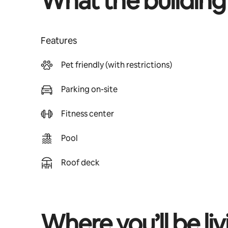
What the building
Features
Pet friendly (with restrictions)
Parking on-site
Fitness center
Pool
Roof deck
Where you’ll be liv