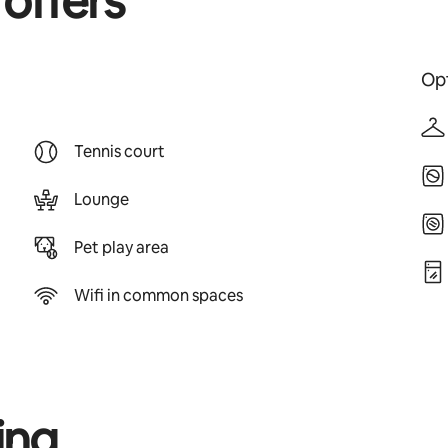
 offers
Opt
Tennis court
Lounge
Pet play area
Wifi in common spaces
ing