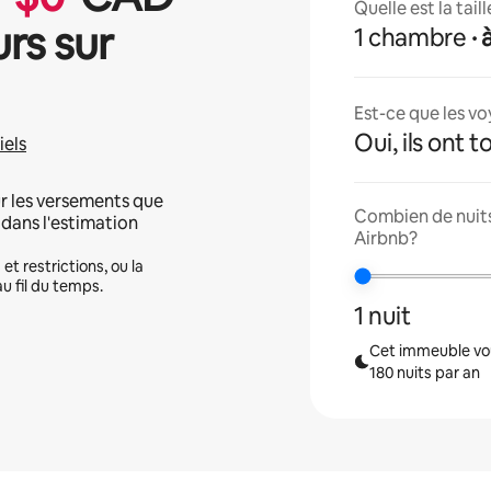
Quelle est la tai
urs sur
1 chambre
·
Est-ce que les v
Oui, ils ont 
iels
r les versements que
Combien de nuits 
 dans l'estimation
Airbnb?
et restrictions, ou la
u fil du temps.
1 nuit
Cet immeuble vou
180 nuits par an