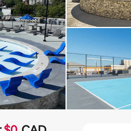
r
$
0
CAD