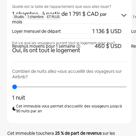
Quelle est la taille de l'appartement que vous allez louer?
1 chambre
· à partir de 1 791 $ CAD
par
Studio
1 chambre
ET PLUS
1
mois
1 136 $ USD
Loyer mensuel de départ
Lo
Est-ce que les voyageurs auront tout le logement pour eux?
460 $ USD
Revenus moyens pour
1 semaine
Re
Oui, ils ont tout le logement
Combien de nuits allez-vous accueillir des voyageurs sur
Airbnb?
1 nuit
Cet immeuble vous permet d'accueillir des voyageurs jusqu'à
90 nuits par an
Cet immeuble touchera
25 %
de part de revenus
sur les