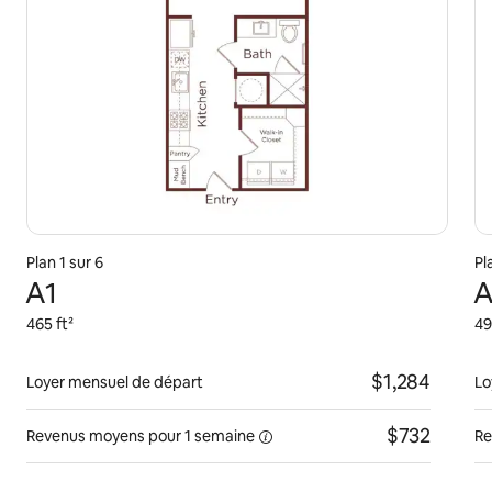
Plan 1 sur 6
Pl
A1
A
465 ft²
49
$1,284
Loyer mensuel de départ
Lo
$732
Revenus moyens pour
1 semaine
Re